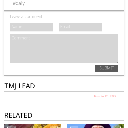
#
daily
Leave a comment
SUBMIT
TMJ LEAD
December 27 | 2025
പഞ്ചായത്ത് അധ്യക്ഷ തെരഞ്ഞെടുപ്പ് ഇന്ന്
TMJ News Desk
RELATED