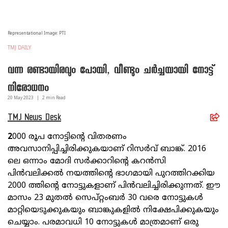
Representational Image: PTI
TMJ DAILY
വന്ന രണ്ടായിരവും പോയി, വീണ്ടും ചർച്ചയായി നോട്ട്
നിരോധനം
20 May
2023
|
2
min Read
TMJ News Desk
2
000 രൂപ നോട്ടിന്റെ വിതരണം
അവസാനിപ്പിച്ചിരിക്കുകയാണ് റിസർവ് ബാങ്ക്. 2016
ലെ ഒന്നാം മോദി സർക്കാറിന്റെ കറൻസി
പിൻവലിക്കൽ നയത്തിന്റെ ഭാഗമായി പുറത്തിറക്കിയ
2000 ത്തിന്റെ നോട്ടുകളാണ് പിൻവലിച്ചിരിക്കുന്നത്. ഈ
മാസം 23 മുതൽ സെപ്റ്റംബർ 30 വരെ നോട്ടുകൾ
മാറ്റിയെടുക്കുകയും ബാങ്കുകളിൽ നിക്ഷേപിക്കുകയും
ചെയ്യാം. പരമാവധി 10 നോട്ടുകൾ മാത്രമാണ് ഒരു