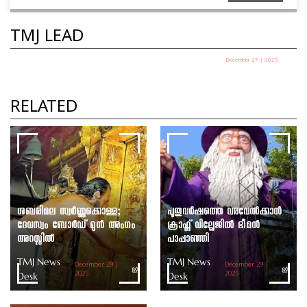
TMJ LEAD
December 27 | 2025
പഞ്ചായത്ത് അധ്യക്ഷ തെരഞ്ഞെടുപ്പ് ഇന്ന്
TMJ News Desk
RELATED
ശബരിമല സ്വർണ്ണക്കൊള്ള;
പുതുവർഷത്തെ വരവേൽക്കാൻ
ദേവസ്വം ബോർഡ് മുൻ അംഗം
ക്രാഫ്റ്റ് വില്ലേജിൽ ഭീമൻ
അറസ്റ്റിൽ
പാപ്പാഞ്ഞി
TMJ News
TMJ News
December 29 |
December 29 |
Desk
2025
Desk
2025