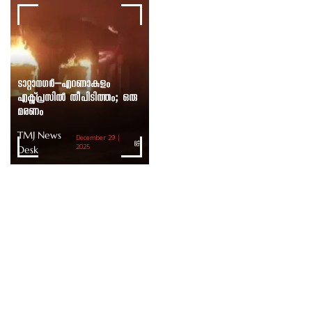
ടാറ്റാനഗർ–എറണാകുളം
എക്സ്പ്രസിൽ തീപിടിത്തം; ഒരു
മരണം
TMJ News
December 29 |
Desk
2025