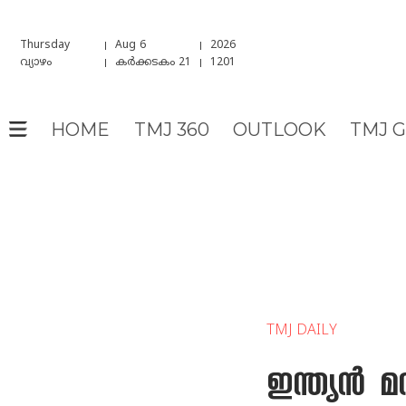
Thursday
Aug 6
2026
വ്യാഴം
കർക്കടകം 21
1201
HOME
TMJ 360
OUTLOOK
TMJ 
TMJ DAILY
ഇന്ത്യൻ മര