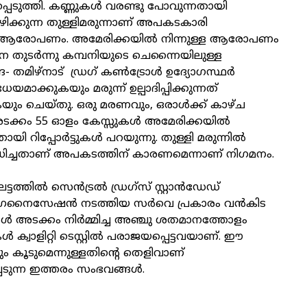
െടുത്തി. കണ്ണുകൾ വരണ്ടു പോവുന്നതായി
ിക്കുന്ന തുള്ളിമരുന്നാണ് അപകടകാരി
ആരോപണം. അമേരിക്കയിൽ നിന്നുള്ള ആരോപണം
െ തുടർന്നു കമ്പനിയുടെ ചെന്നൈയിലുള്ള
- തമിഴ്‌നാട് ഡ്രഗ് കൺട്രോൾ ഉദ്യോഗസ്ഥർ
ാക്കുകയും മരുന്ന് ഉല്പാദിപ്പിക്കുന്നത്
യും ചെയ്തു. ഒരു മരണവും, ഒരാൾക്ക് കാഴ്ച
ടക്കം 55 ഓളം കേസ്സുകൾ അമേരിക്കയിൽ
ായി റിപ്പോർട്ടുകൾ പറയുന്നു. തുള്ളി മരുന്നിൽ
ിച്ചതാണ് അപകടത്തിന് കാരണമെന്നാണ് നിഗമനം.
ട്ടത്തിൽ സെൻട്രൽ ഡ്രഗ്‌സ് സ്റ്റാൻഡേഡ്
ഗനൈസേഷൻ നടത്തിയ സർവെ പ്രകാരം വൻകിട
ൾ അടക്കം നിർമ്മിച്ച അഞ്ചു ശതമാനത്തോളം
ൾ ക്വാളിറ്റി ടെസ്റ്റിൽ പരാജയപ്പെട്ടവയാണ്. ഈ
 കൂടുമെന്നുള്ളതിന്റെ തെളിവാണ്
െടുന്ന ഇത്തരം സംഭവങ്ങൾ.