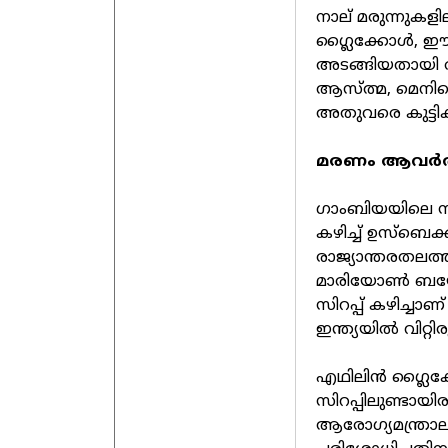
നാല് മരുന്നുക
ഗ്ലൈക്കോൾ, 
അടങ്ങിയതായി 
ആസ്ത്മ, മെനിഞ്
അതുവരെ കുട്ടിക
മരണം ആവർത്തി
ഗാംബിയയിലെ സംഭ
കഴിച്ച് ഉസ്‌ബെക
രാജ്യാന്തരതലത്ത
മാരിയോൺ ബയോടെക
സിറപ്പ് കഴിച്ചാണ
ഇന്ത്യയിൽ വിറ്റിരുന
എഥിലിൻ ഗ്ലൈക്
സിറപ്പിലുണ്ടായി
ആരോഗ്യമന്ത്രാ