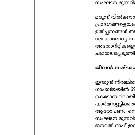
സംഘടന മുന്നറിയിപ
മരുന്ന് വിൽക്കാ
പ്രദേശങ്ങളെയും
ഉൽപ്പന്നങ്ങൾ 
ലോകാരോഗ്യ സം
അതോറിറ്റികള
ചുമതലപ്പെടുത്ത
ജീവൻ നഷ്ടപ്പ
ഇന്ത്യൻ നിർമ്മി
ഗാംബിയയിൽ 69 ക
ഒക്ടോബറിലായി
ഫാർമസ്യൂട്ടിക്ക
ആരോപണം. സെപ്
സംഘടന മുന്നറി
ജനറൽ ഓഫ് ഇന്ത്