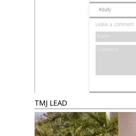
#
daily
Leave a comment
TMJ LEAD