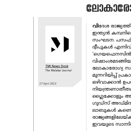
ലോകാരോ
വി
ദേശ രാജ്യത്ത്
ഇന്ത്യൻ കമ്പനി
സംഘടന. പസഫിക്
ദ്വീപുകൾ എന്നിവ
'ഗെയഫെനസിൻ ടി
വിഷാംശമടങ്ങി
TMJ News Desk
ലോകാരോഗ്യ സംഘട
The Malabar Journal
മുന്നറിയിപ്പ് പ്
ഒഴിവാക്കാൻ ഉ
27 April
2023
നിയന്ത്രണാത
ഗ്ലൈക്കോളും അട
ഗുഡ്സ് അഡ്മിനി
ലാബുകൾ കണ്ടെത
രാജ്യങ്ങളിലേയ്ക
ഇവയുടെ സാന്നിധ്