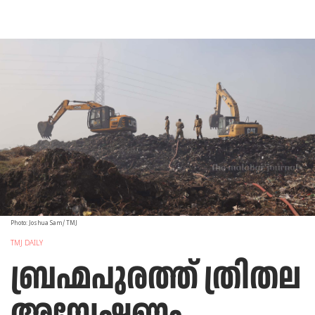
Photo: Joshua Sam/ TMJ
TMJ DAILY
ബ്രഹ്മപുരത്ത് ത്രിതല
അന്വേഷണം,