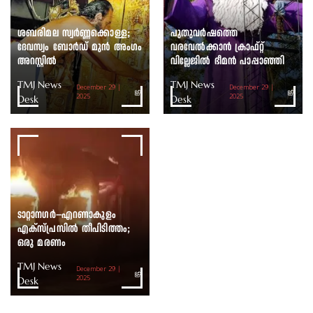
ശബരിമല സ്വർണ്ണക്കൊള്ള;
പുതുവർഷത്തെ
ദേവസ്വം ബോർഡ് മുൻ അംഗം
വരവേൽക്കാൻ ക്രാഫ്റ്റ്
അറസ്റ്റിൽ
വില്ലേജിൽ ഭീമൻ പാപ്പാഞ്ഞി
TMJ News
TMJ News
December 29 |
December 29 |
Desk
2025
Desk
2025
ടാറ്റാനഗർ–എറണാകുളം
എക്സ്പ്രസിൽ തീപിടിത്തം;
ഒരു മരണം
TMJ News
December 29 |
Desk
2025