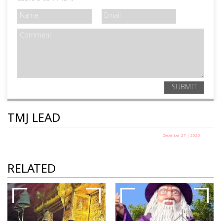
SUBMIT
TMJ LEAD
December 27 | 2025
പഞ്ചായത്ത് അധ്യക്ഷ
തെരഞ്ഞെടുപ്പ് ഇന്ന്
RELATED
TMJ News Desk