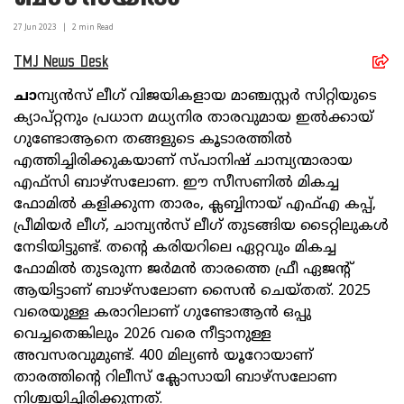
27 Jun
2023
|
2
min Read
TMJ News Desk
ചാ
മ്പ്യൻസ് ലീഗ് വിജയികളായ മാഞ്ചസ്റ്റർ സിറ്റിയുടെ
ക്യാപ്റ്റനും പ്രധാന മധ്യനിര താരവുമായ ഇൽക്കായ്
ഗുണ്ടോആനെ തങ്ങളുടെ കൂടാരത്തിൽ
എത്തിച്ചിരിക്കുകയാണ് സ്പാനിഷ് ചാമ്പ്യന്മാരായ
എഫ്സി ബാഴ്‌സലോണ. ഈ സീസണിൽ മികച്ച
ഫോമിൽ കളിക്കുന്ന താരം, ക്ലബ്ബിനായ് എഫ്എ കപ്പ്,
പ്രീമിയർ ലീഗ്, ചാമ്പ്യൻസ് ലീഗ് തുടങ്ങിയ ടൈറ്റിലുകൾ
നേടിയിട്ടുണ്ട്. തന്റെ കരിയറിലെ ഏറ്റവും മികച്ച
ഫോമിൽ തുടരുന്ന ജർമൻ താരത്തെ ഫ്രീ ഏജന്റ്
ആയിട്ടാണ് ബാഴ്‌സലോണ സൈൻ ചെയ്തത്. 2025
വരെയുള്ള കരാറിലാണ് ഗുണ്ടോആൻ ഒപ്പു
വെച്ചതെങ്കിലും 2026 വരെ നീട്ടാനുള്ള
അവസരവുമുണ്ട്. 400 മില്യൺ യൂറോയാണ്
താരത്തിന്റെ റിലീസ് ക്ലോസായി ബാഴ്‌സലോണ
നിശ്ചയിച്ചിരിക്കുന്നത്.