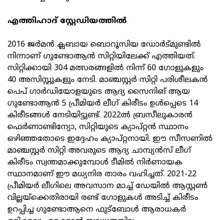
എത്തിഹാദ് സ്റ്റേഡിയത്തിൽ
2016 ജർമൻ ക്ലബായ ബൊറൂസിയ ഡോർട്മുണ്ടിൽ
നിന്നാണ് ഗുണ്ടോആൻ സിറ്റിയിലേക്ക് എത്തിയത്.
സിറ്റിക്കായി 304 മത്സരങ്ങളിൽ നിന്ന് 60 ഗോളുകളും
40 അസിസ്റ്റുകളും നേടി. മാഞ്ചസ്റ്റർ സിറ്റി പരിശീലകൻ
പെപ് ഗാർഡിയോളയുടെ ആദ്യ സൈനിങ് ആയ
ഗുണ്ടോആൻ 5 പ്രീമിയർ ലീഗ് കിരീടം ഉൾപ്പെടെ 14
കിരീടങ്ങൾ നേടിയിട്ടുണ്ട്. 2022ൽ ബ്രസീലുകാരൻ
ഫെർണാണ്ടിന്യോ, സിറ്റിയുടെ ക്യാപ്റ്റൻ സ്ഥാനം
ഒഴിഞ്ഞതോടെ ഇദ്ദേഹം ക്യാപ്റ്റനായി. ഈ സീസണിൽ
മാഞ്ചസ്റ്റർ സിറ്റി അവരുടെ ആദ്യ ചാമ്പ്യൻസ് ലീഗ്
കിരീടം സ്വന്തമാക്കുമ്പോൾ ടീമിൽ നിർണായക
സ്ഥാനമാണ് ഈ മധ്യനിര താരം വഹിച്ചത്. 2021-22
പ്രീമിയർ ലീഗിലെ അവസാന മാച്ച് ഡേയിൽ ആസ്റ്റൺ
വില്ലയ്‌ക്കെതിരായി രണ്ട് ഗോളുകൾ അടിച്ച് കിരീടം
ഉറപ്പിച്ച ഗുണ്ടോആനെ ഫുട്‌ബോൾ ആരാധകർ