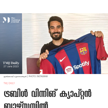
ഇൽക്കായ് ഗുണ്ടോആൻ | PHOTO: INSTAGRAM
TMJ DAILY
ട്രബിൾ വിന്നിങ് ക്യാപ്റ്റൻ
ബാഴ്‌സയിൽ