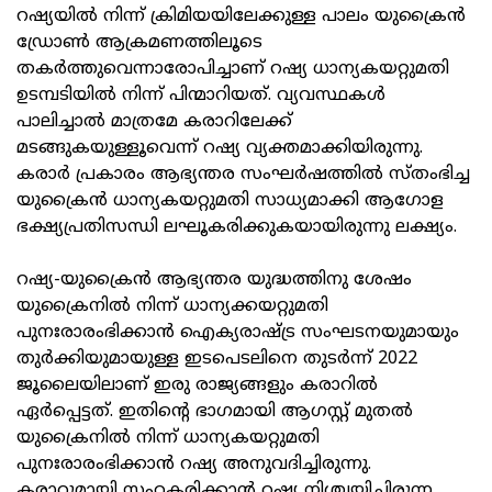
റഷ്യയിൽ നിന്ന് ക്രിമിയയിലേക്കുള്ള പാലം യുക്രൈൻ
ഡ്രോൺ ആക്രമണത്തിലൂടെ
തകർത്തുവെന്നാരോപിച്ചാണ് റഷ്യ ധാന്യകയറ്റുമതി
ഉടമ്പടിയിൽ നിന്ന് പിന്മാറിയത്. വ്യവസ്ഥകൾ
പാലിച്ചാൽ മാത്രമേ കരാറിലേക്ക്
മടങ്ങുകയുള്ളൂവെന്ന് റഷ്യ വ്യക്തമാക്കിയിരുന്നു.
കരാർ പ്രകാരം ആഭ്യന്തര സംഘർഷത്തിൽ സ്തംഭിച്ച
യുക്രൈൻ ധാന്യകയറ്റുമതി സാധ്യമാക്കി ആഗോള
ഭക്ഷ്യപ്രതിസന്ധി ലഘൂകരിക്കുകയായിരുന്നു ലക്ഷ്യം.
റഷ്യ-യുക്രൈൻ ആഭ്യന്തര യുദ്ധത്തിനു ശേഷം
യുക്രൈനിൽ നിന്ന് ധാന്യക്കയറ്റുമതി
പുനഃരാരംഭിക്കാൻ ഐക്യരാഷ്ട്ര സംഘടനയുമായും
തുർക്കിയുമായുള്ള ഇടപെടലിനെ തുടർന്ന് 2022
ജൂലൈയിലാണ് ഇരു രാജ്യങ്ങളും കരാറിൽ
ഏർപ്പെട്ടത്. ഇതിന്റെ ഭാഗമായി ആഗസ്റ്റ് മുതൽ
യുക്രൈനിൽ നിന്ന് ധാന്യകയറ്റുമതി
പുനഃരാരംഭിക്കാൻ റഷ്യ അനുവദിച്ചിരുന്നു.
കരാറുമായി സഹകരിക്കാൻ റഷ്യ നിശ്ചയിച്ചിരുന്ന