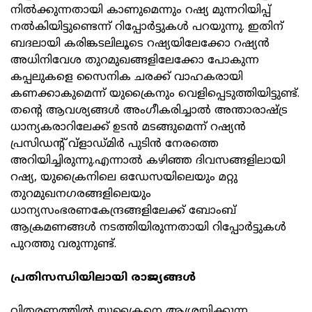
നിൽക്കുന്നതായി കാണുമെന്നും റഷ്യ മുന്നറിയിപ്പ്
നൽകിയിട്ടുണ്ടെന്ന് റിപ്പോർട്ടുകൾ പറയുന്നു. ഇതിന്
ബദലായി കരിങ്കടലിലൂടെ റഷ്യയിലേക്കോ റഷ്യൻ
അധിനിവേശ തുറമുഖങ്ങളിലേക്കോ പോകുന്ന
കപ്പലുകളെ സൈനിക ചരക്ക് വാഹകരായി
കണക്കാകുമെന്ന് യുക്രൈനും വെളിപ്പെടുത്തിയിട്ടുണ്ട്.
തന്റെ ആവശ്യങ്ങൾ അംഗീകരിച്ചാൽ അന്താരാഷ്ട്ര
ധാന്യകരാറിലേക്ക് ഉടൻ മടങ്ങുമെന്ന് റഷ്യൻ
പ്രസിഡന്റ് വ്‌ളാഡ്മിർ പുടിൻ നേരത്തെ
അറിയിച്ചിരുന്നു.എന്നാൽ കഴിഞ്ഞ ദിവസങ്ങളിലായി
റഷ്യ, യുക്രൈനിലെ ഒഡേസയിലെയും മറ്റു
തുറമുഖനഗരങ്ങളിലെയും
ധാന്യസംഭരണകേന്ദ്രങ്ങളിലേക്ക് ബോംബ്
ആക്രമണങ്ങൾ നടത്തിയിരുന്നതായി റിപ്പോർട്ടുകൾ
പുറത്തു വരുന്നുണ്ട്.
പ്രതിസന്ധിയിലായി രാജ്യങ്ങൾ
വിതരണത്തിൽ യുക്രൈനെ ആശ്രയിക്കുന്ന