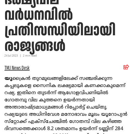
വര്‍ധനവില്‍
പ്രതിസന്ധിയിലായി
രാജ്യങ്ങള്‍
24 Jul
2023
|
2
min Read
TMJ News Desk
യു
ക്രൈൻ തുറമുഖങ്ങളിലേക്ക് സഞ്ചരിക്കുന്ന
കപ്പലുകളെ സൈനിക ലക്ഷ്യമായി കണക്കാകുമെന്ന്
റഷ്യ. ഇതിനെ തുടർന്ന് ആഗോളവിപണിയിൽ
ഗോതമ്പു വില കുത്തനെ ഉയർന്നതായി
അന്താരാഷ്ട്രമാധ്യമങ്ങൾ റിപ്പോർട്ട് ചെയ്തു.
റഷ്യയുടെ അധിനിവേശ മനോഭാവം മൂലം യൂറോപ്യൻ
സ്‌റ്റോക്ക് എക്‌സ്‌ചേഞ്ചിൽ ഗോതമ്പ് വില കഴിഞ്ഞ
ദിവസത്തെക്കാൾ 8.2 ശതമാനം ഉയർന്ന് ടണ്ണിന് 284