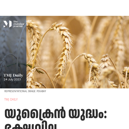
REPRESENTATIONAL IMAGE: PIXABAY
TMJ DAILY
യുക്രൈന്‍ യുദ്ധം:
ഭക്ഷ്യവില