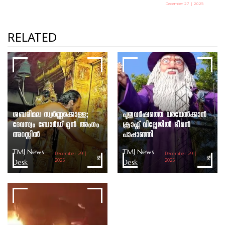
December 27 | 2025
പഞ്ചായത്ത് അധ്യക്ഷ തെരഞ്ഞെടുപ്പ് ഇന്ന്
TMJ News Desk
RELATED
ശബരിമല സ്വർണ്ണക്കൊള്ള;
പുതുവർഷത്തെ വരവേൽക്കാൻ
ദേവസ്വം ബോർഡ് മുൻ അംഗം
ക്രാഫ്റ്റ് വില്ലേജിൽ ഭീമൻ
അറസ്റ്റിൽ
പാപ്പാഞ്ഞി
TMJ News
TMJ News
December 29 |
December 29 |
Desk
2025
Desk
2025