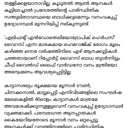
തള്ളിക്കളയാനാവില്ല. കൂടുതൽ ആൺ ആനകൾ
കൂട്ടിലടച്ചാൽ പ്രദേശത്തിന്റെ പാരിസ്ഥിതിക
സന്തുലിതാവസ്ഥയെ ബാധിക്കുമെന്നും വനംവകുപ്പ്
ഉദ്യോഗസ്ഥർ മുന്നറിയിപ്പ് നല്കുന്നുണ്ട്.
'എലിഫന്റ് എൻഡോതെലിയോട്രോപിക് ഹെർപസ്'
വൈറസ് എന്ന മാരകമായ ഹെമറാജിക് രോഗം മൂലം
കഴിഞ്ഞ ഒന്നര വർഷത്തിനിടെ ഏഴ് ആനക്കുട്ടികൾ
ചത്തതായാണ് റിപ്പോർട്ട്. വൈറസ് ബാധ തുടർന്നിട്ടും
ചീഫ് വൈൽഡ് ലൈഫ് വാർഡനോ വനം മന്ത്രിയോ
അന്വേഷണം ആവശ്യപ്പെട്ടിട്ടില്ല.
കാട്ടാനശല്യം രൂക്ഷമായ മൂന്നാർ ടൗൺ,
ചിന്നക്കനാൽ, മാട്ടുപ്പെട്ടി എന്നിവിടങ്ങളിലെ സംഘർഷ
മേഖലകളിൽ 40ഓളം കാട്ടാനകൾ മാത്രമേ
അവശേഷിക്കുന്നുള്ളുവെന്ന് വനംവകുപ്പ് ഉദ്യോഗസ്ഥർ
വ്യക്തമാക്കി. പരമ്പരാഗത ആനപ്പാതകൾ
കൈയേറിയതോടെ മൂന്നാർ വനം ഒറ്റപ്പെട്ടു.
ആനകൾക്ക് വനത്തിനുള്ളിലെ പാരിസ്ഥിതിക