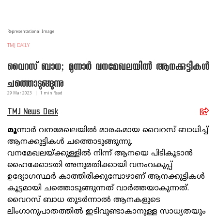
Representational Image
TMJ DAILY
വൈറസ് ബാധ; മൂന്നാർ വനമേഖലയിൽ ആനക്കുട്ടികൾ
ചത്തൊടുങ്ങുന്നു
29 Mar
2023
|
1
min Read
TMJ News Desk
മൂ
ന്നാർ വനമേഖലയിൽ മാരകമായ വൈറസ് ബാധിച്ച്
ആനക്കുട്ടികൾ ചത്തൊടുങ്ങുന്നു.
വനമേഖലയ്ക്കുള്ളിൽ നിന്ന് ആനയെ പിടികൂടാൻ
ഹൈക്കോടതി അനുമതിക്കായി വനംവകുപ്പ്
ഉദ്യോഗസ്ഥർ കാത്തിരിക്കുമ്പോഴാണ് ആനക്കുട്ടികൾ
കൂട്ടമായി ചത്തൊടുങ്ങുന്നത് വാർത്തയാകുന്നത്.
വൈറസ് ബാധ തുടർന്നാൽ ആനകളുടെ
ലിംഗാനുപാതത്തിൽ ഇടിവുണ്ടാകാനുള്ള സാധ്യതയും