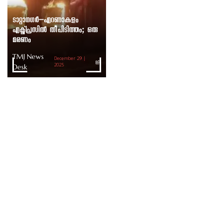
ടാറ്റാനഗർ–എറണാകുളം
എക്സ്പ്രസിൽ തീപിടിത്തം; ഒരു
മരണം
TMJ News
December 29 |
Desk
2025