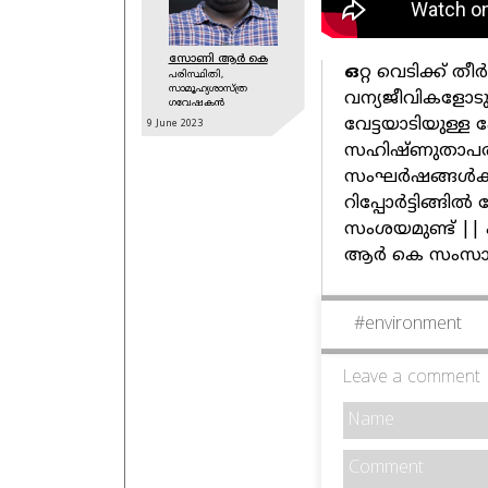
സോണി ആർ കെ
ഒ
റ്റ വെടിക്ക് 
പരിസ്ഥിതി,
സാമൂഹ്യശാസ്ത്ര
വന്യജീവികളോടും
ഗവേഷകൻ
വേട്ടയാടിയുള്ള
9 June
2023
സഹിഷ്ണുതാപരമാ
സംഘർഷങ്ങൾക്
റിപ്പോർട്ടിങ്ങ
സംശയമുണ്ട് |
ആർ കെ സംസാരിക
#
environment
Leave a comment