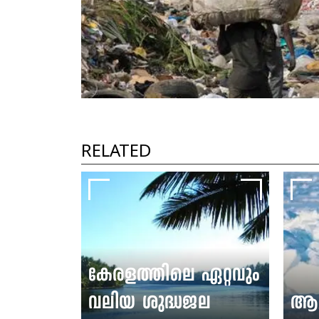
RELATED
കേരളത്തിലെ ഏറ്റവും
വലിയ ശുദ്ധജല
ആർട