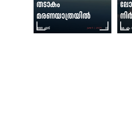
തടാകം
ലോ
മരണയാത്രയിൽ
നിർ
നന്ദന എസ്
കെ എം 
June 5 | 2026