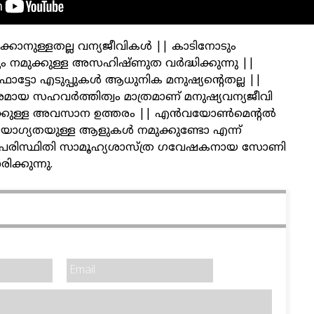
തീർക്കാനുള്ളതല്ല വന്യജീവികൾ || കാടിനോടും
 നമുക്കുള്ള അസഹിഷ്ണുത വർദ്ധിക്കുന്നു ||
 ഫോട്ടോ എടുപ്പുകൾ ആധുനിക മനുഷ്യന്റെതല്ല ||
യ സഹവർത്തിത്വം മാത്രമാണ് മനുഷ്യവന്യജീവി
കുള്ള അവസാന ഉത്തരം || എൻവയോൺമെന്റൽ
ിൽ യോഗ്യതയുള്ള ആളുകൾ നമുക്കുണ്ടോ എന്ന്
| പരിസ്ഥിതി സാമൂഹ്യശാസ്ത്ര ഗവേഷകനായ സോണി
്കുന്നു.