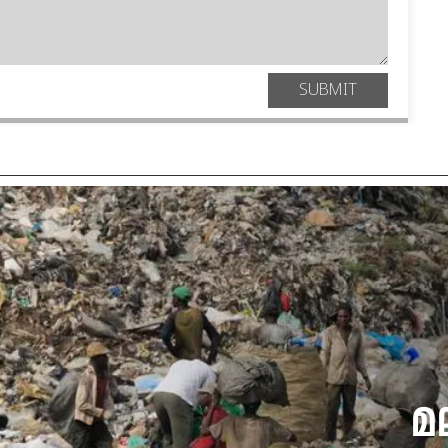
SUBMIT
മ