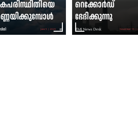
കപരിസ്ഥിതിയെ
റെക്കോർഡ്
ണ്ണയിക്കുമ്പോൾ
ഭേദിക്കുന്നു
സീതി
TMJ News Desk
June 5 | 2026
November 16 |