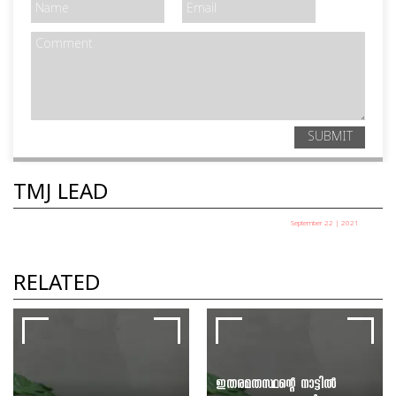
SUBMIT
TMJ LEAD
September 22 | 2021
എം വി ഗോവിന്ദന്‍ മാസ്റ്റർ 'ഫ്യൂച്ചർ കേരള'
TMJ
RELATED
ഇതരമതസ്ഥന്റെ നാട്ടിൽ