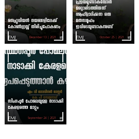
പ്രളയമുണ്ടാകുമ്പോൾ
മറ്റൊരിടത്തിരുന്ന്
ആഹ്ളാദിക്കുന്ന ഒരു
നെഹ്രുവിയന്‍ നയങ്ങളിലേക്ക്
മതസമൂഹം
കോണ്‍ഗ്രസ്സ് തിരിച്ചുപോകണം
ഇവിടെയുണ്ടാകുന്നുണ്ട്
TMJ
TMJ
December 13 | 2021
October 25 | 2021
സിംഗപ്പൂര്‍ പോലെയുള്ള നാടാക്കി
കേരളത്തെ മാറ്റും
TMJ
September 24 | 2021