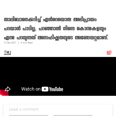
താലിബാനെക്കുറിച്ച് എന്‍റെയൊരു അഭിപ്രായം
പറയാന്‍ പാടില്ല, പറഞ്ഞാല്‍ നിന്നെ കൊന്നുകളയും
എന്നു പറയുന്നത് അസഹിഷ്ണുതയുടെ അങ്ങേയറ്റമാണ്.
13 Dec
2021
|
0
min Read
TMJ
Leave a comment