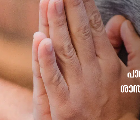
പാന
ശാന്