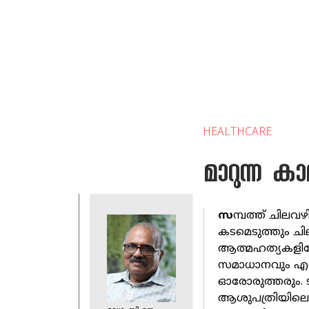
HEALTHCARE
മാറുന്ന 
സ
മ്പത്ത് ചിലവ
കടമെടുത്തും ചി
ആത്മഹത്യകളിലേക
സമാധാനവും എന
ഓരോരുത്തരും. ടി
ആശുപത്രിയിലെ 