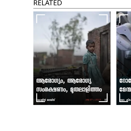
RELATED
ആരോഗ്യം, ആരോഗ്യ
റോബോ
സംരക്ഷണം, മുതലാളിത്തം
മേന്
കോളിന്‍ ലെയ്സ്
ഡോ. കിഷോ
July 27 | 2023