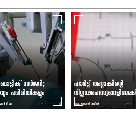
ട്ടിക് സര്‍ജറി;
ഹാര്‍ട്ട് അറ്റാക്കിന്റെ
മയും പരിമിതികളും
നിഗൂഢരഹസ്യങ്ങളിലേക്ക്
ര്‍ ടി എ
ഡോ. ജോര്‍ജ് തയ്യില്‍
July 14 | 2023
July 10 |