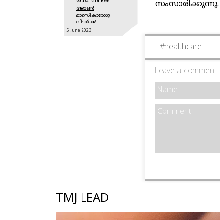
ഡോ. സി ജെ
സംസാരിക്കുന്നു.
ജോണ്‍
മാനസികാരോഗ്യ
വിദഗ്ധന്‍
5 June
2023
#
healthcare
Leave a comment
TMJ LEAD