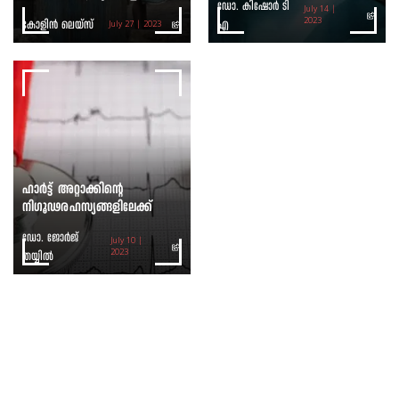
ഡോ. കിഷോര്‍ ടി
July 14 |
കോളിന്‍ ലെയ്സ്
എ
2023
July 27 | 2023
ഹാര്‍ട്ട് അറ്റാക്കിന്റെ
നിഗൂഢരഹസ്യങ്ങളിലേക്ക്
ഡോ. ജോര്‍ജ്
July 10 |
തയ്യില്‍
2023