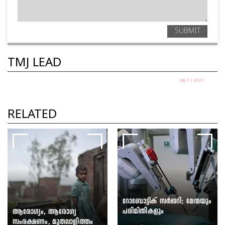
SUBMIT
TMJ LEAD
July 3 | 2023
പാനിക് അറ്റാക്ക്: മനസ്സിനെ
ശാന്തമാക്കി മുമ്പോട്ടു പോവുക
RELATED
ഡോ. ജോര്‍ജ് ജോണ്‍
റോബോട്ടിക് സര്‍ജറി; മേന്മയും
പരിമിതികളും
ആരോഗ്യം, ആരോഗ്യ
സംരക്ഷണം, മുതലാളിത്തം