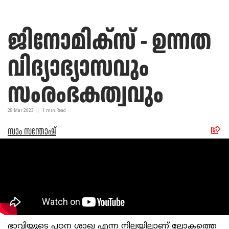
ജിനോമിക്സ് - ഉന്നത
വിദ്യാഭ്യാസവും
സംരംഭകത്വവും
28 Mar
2023
|
1
min Read
സാം സന്തോഷ്
ഭാവിയുടെ പഠന ശാഖ എന്ന നിലയിലാണ് ലോകത്തെ