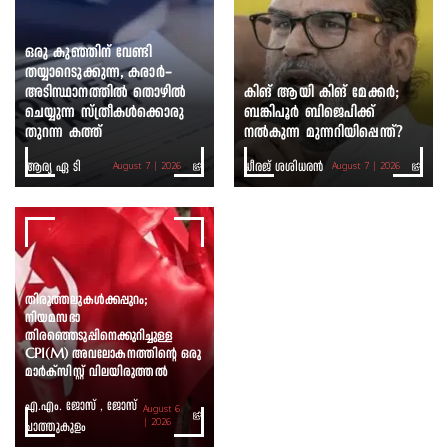
ഒരു കുഞ്ഞിന് വേണ്ടി
തയ്യാറെടുക്കുന്ന, കരാർ-
അടിസ്ഥാനത്തിൽ തൊഴിൽ
കിങ് ആയി കിങ് മേക്കർ;
ചെയ്യുന്ന സ്ത്രീകൾക്കൊരു
ബങ്കിപൂർ ബിജെപിക്ക്
തുറന്ന കത്ത്
നൽകുന്ന മുന്നറിയിപ്പെന്ത്?
ആര്യ ഏ ടി
ധീരജ് ശശിധരൻ
August 7 | 2026
August 7 | 2026
തിരുത്തലുകൾക്കപ്പുറം;
നിയമസഭാ
തിരഞ്ഞെടുപ്പിനെക്കുറിച്ചുള്ള
CPI(M) അവലോകനത്തിന്റെ ഒരു
മാർക്സിസ്റ്റ് വിലയിരുത്തൽ
എ.എം. ജോസ് , ജോസ്
August 6
ചാത്തുകുളം
| 2026