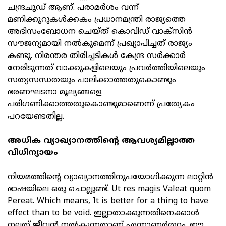
ചന്ദ്രചൂഡ് ആണ്. പരാമര്‍ശം വന്ന്
മണിക്കൂറുകള്‍ക്കകം പ്രധാനമന്ത്രി രാജ്യത്തെ
അഭിസംബോധന ചെയ്ത് കൊവിഡ് വാക്‌സിന്‍
സൗജന്യമായി നല്‍കുമെന്ന് പ്രഖ്യാപിച്ചത് രാജ്യം
കണ്ടു. നിരന്തര തിരിച്ചടികള്‍ കേന്ദ്ര സര്‍ക്കാര്‍
നേരിടുന്നത് വാക്കുകളിലെയും പ്രവര്‍ത്തിയിലെയും
സത്യസന്ധതയും പാലിക്കാത്തതുകൊണ്ടും
ഭരണഘടനാ മൂല്യങ്ങളെ
പരിഗണിക്കാത്തതുകൊണ്ടുമാണെന്ന് പ്രത്യേകം
പറയേണ്ടതില്ല.
അധിക വ്യാഖ്യാനത്തിന്റെ ആവശ്യമില്ലാത്ത
വിധിന്യായം
നിയമത്തിന്റെ വ്യാഖ്യാനത്തിനുപയോഗിക്കുന്ന ലാറ്റിന്‍
ഭാഷയിലെ ഒരു ചൊല്ലുണ്ട്. Ut res magis Valeat quom
Pereat. Which means, It is better for a thing to have
effect than to be void. ഇല്ലാതാക്കുന്നതിനെക്കാള്‍
നല്ലത് ജീവന്‍ നല്‍കുന്നതാണ് എന്നാണര്‍ത്ഥം. ഈ