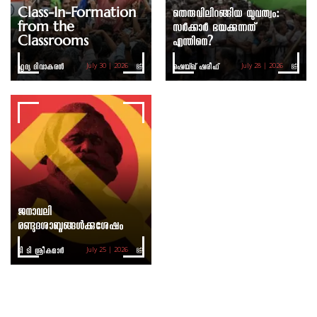
Class-In-Formation
തെരുവിലിറങ്ങിയ യുവത്വം:
from the
സർക്കാർ ഭയക്കുന്നത്
Classrooms
എന്തിനെ?
ഹൃദ്യ ദിവാകരൻ
ഷെയ്ഖ് ഷരീഫ്
July 30 | 2026
July 28 | 2026
ജനാവലി
രണ്ടുദശാബ്ദങ്ങൾക്കുശേഷം
ടി ടി ശ്രീകുമാര്‍
July 25 | 2026