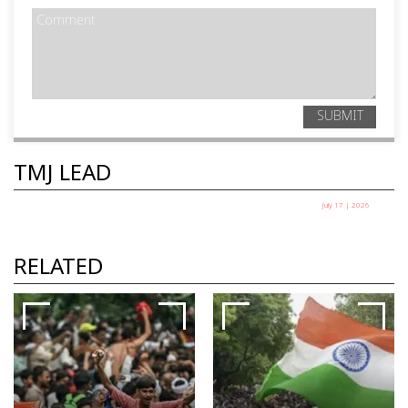
SUBMIT
TMJ LEAD
July 17 | 2026
ലയണൽ മെസ്സി കളിക്കട്ടെ
കെ എം സീതി
RELATED