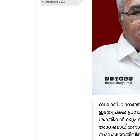
9 December
2023
സ
ഖാവ് കാനത്ത
ഇടതുപക്ഷ പ്രസ
ശക്തികള്‍ക്കും
രോഗബാധിതനായി ച
സാധാരണജീവിതത്ത