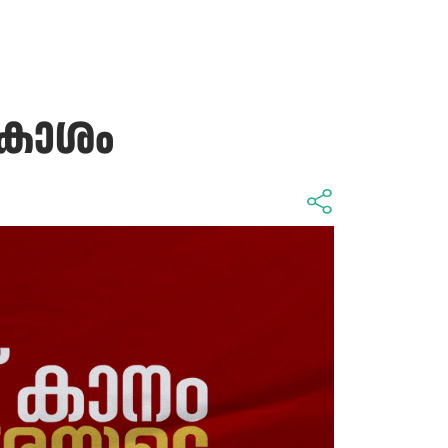
രകാശം