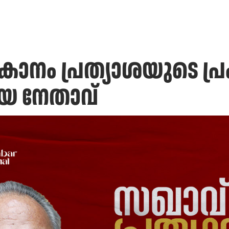
കാനം പ്രത്യാശയുടെ പ്
യ നേതാവ്