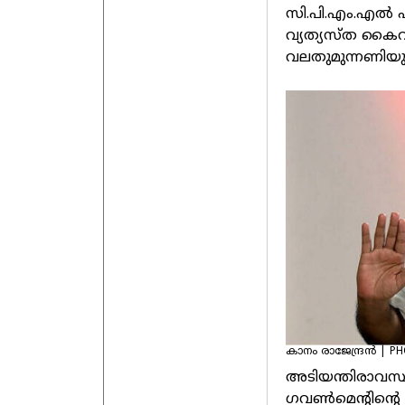
സി.പി.എം.എല്‍ പാര
വ്യത്യസ്ത കൈവ
വലതുമുന്നണിയു
കാനം രാജേന്ദ്രൻ | P
അടിയന്തിരാവസ്ഥ
ഗവണ്‍മെന്റിന്റ