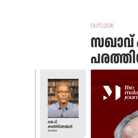
OUTLOOK
സഖാവ് 
പരത്തി
കെ ടി
കുഞ്ഞിക്കണ്ണൻ
Author