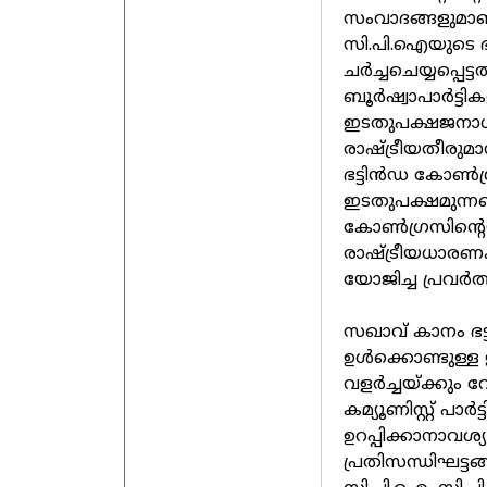
സംവാദങ്ങളുമാണ്
സി.പി.ഐയുടെ ഭ
ചര്‍ച്ചചെയ്യപ്പെ
ബൂര്‍ഷ്വാപാര്‍ട്
ഇടതുപക്ഷജനാധിപത
രാഷ്ട്രീയതീരുമാനം
ഭട്ടിന്‍ഡ കോണ്‍ഗ
ഇടതുപക്ഷമുന്നണ
കോണ്‍ഗ്രസിന്റെയ
രാഷ്ട്രീയധാരണകളി
യോജിച്ച പ്രവര്‍ത
സഖാവ് കാനം ഭട്ട
ഉള്‍ക്കൊണ്ടുള്
വളര്‍ച്ചയ്ക്കും
കമ്യൂണിസ്റ്റ് പാ
ഉറപ്പിക്കാനാവശ്
പ്രതിസന്ധിഘട്ടങ്