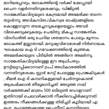
മാറിയപ്പോഴും, ലോകത്തിന്റെ വർക്ക് ഷോപ്പായി
ചൈന വളർന്നതിനുശേഷവും, ഡിജിറ്റൽ
സാങ്കേതികവിദ്യയുടെ കേന്ദ്രമായി അമേരിക്ക തന്നെ
തുടർന്നു. അവികസിത,വികസ്വര രാഷ്ട്രങ്ങളിലെ
കൊള്ളാവുന്ന തലച്ചോറുകളെയെല്ലാം അവർ
വിലക്കെടുക്കുകയും ചെയ്തു. മികച്ച സാങ്കേതിക
വിദഗ്ധരിൽ ഒരു ചെറിയ ശതമാനം പോലും മൂന്നാം
ലോകത്ത് ഇല്ലാതായി. മനുഷ്യവിഭവശേഷി നിർണായക
ഘടകമായ ഐ ടി ഗവേഷണത്തിന്റെ കുത്തക
അമേരിക്കയുടെ പിടിയിൽ അങ്ങിനെ അമർന്നു.
സാങ്കേതികവിദ്യയിലുള്ള ഈ ആധിപത്യം
ഊട്ടിയുറപ്പിക്കാനാണ് ട്രംപ് അധികാരത്തിൽ
വന്നതിനുശേഷം സ്റ്റാർ ഗേറ്റ് പോലുള്ള പ്രൊജക്ടുകൾ
, ഭീമൻ ഐ ടി കമ്പനികളുമായി ചേർന്നുകൊണ്ട്
ആരംഭിക്കാൻ തീരുമാനിച്ചത്. അടുത്ത നാല്
വർഷത്തേക്ക് മാത്രം 500 ബില്യൺ ഡോളറാണ്
ഇതിനായി ചെലവഴിക്കാൻ നീക്കിവെച്ചിരിക്കുന്നത്.
ഇത്തരം നീക്കങ്ങൾക്കുള്ള തിരിച്ചടി കൂടിയായി എ
ഐ രംഗത്തേക്കുള്ള ചൈനീസ് കമ്പനിയുടെ