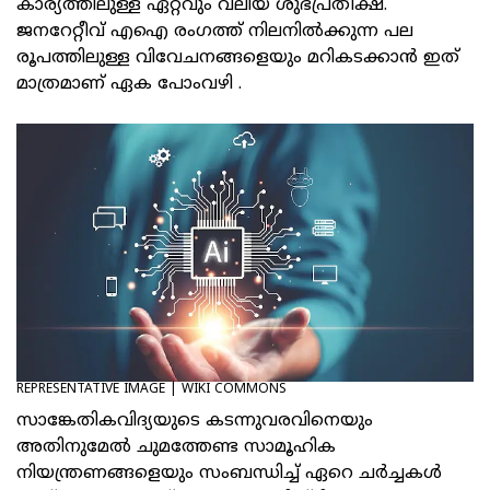
കാര്യത്തിലുള്ള ഏറ്റവും വലിയ ശുഭപ്രതീക്ഷ.
ജനറേറ്റീവ് എഐ രംഗത്ത് നിലനിൽക്കുന്ന പല
രൂപത്തിലുള്ള വിവേചനങ്ങളെയും മറികടക്കാൻ ഇത്
മാത്രമാണ് ഏക പോംവഴി .
REPRESENTATIVE IMAGE | WIKI COMMONS
സാങ്കേതികവിദ്യയുടെ കടന്നുവരവിനെയും
അതിനുമേൽ ചുമത്തേണ്ട സാമൂഹിക
നിയന്ത്രണങ്ങളെയും സംബന്ധിച്ച് ഏറെ ചർച്ചകൾ