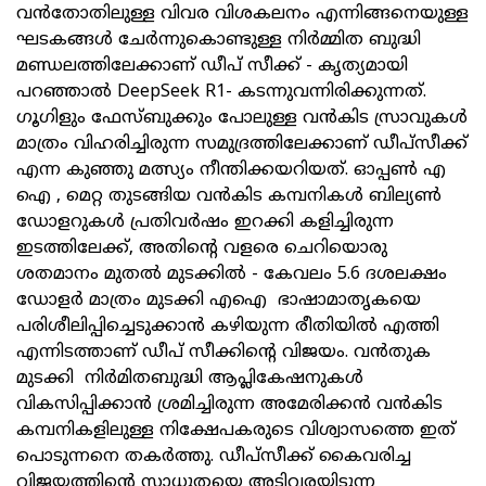
വൻതോതിലുള്ള വിവര വിശകലനം എന്നിങ്ങനെയുള്ള
ഘടകങ്ങൾ ചേർന്നുകൊണ്ടുള്ള നിർമ്മിത ബുദ്ധി
മണ്ഡലത്തിലേക്കാണ് ഡീപ് സീക്ക് - കൃത്യമായി
പറഞ്ഞാൽ DeepSeek R1- കടന്നുവന്നിരിക്കുന്നത്.
ഗൂഗിളും ഫേസ്ബുക്കും പോലുള്ള വൻകിട സ്രാവുകൾ
മാത്രം വിഹരിച്ചിരുന്ന സമുദ്രത്തിലേക്കാണ് ഡീപ്‌സീക്ക്
എന്ന കുഞ്ഞു മത്സ്യം നീന്തിക്കയറിയത്. ഓപ്പൺ എ
ഐ , മെറ്റ തുടങ്ങിയ വൻകിട കമ്പനികൾ ബില്യൺ
ഡോളറുകൾ പ്രതിവർഷം ഇറക്കി കളിച്ചിരുന്ന
ഇടത്തിലേക്ക്, അതിന്റെ വളരെ ചെറിയൊരു
ശതമാനം മുതൽ മുടക്കിൽ - കേവലം 5.6 ദശലക്ഷം
ഡോളർ മാത്രം മുടക്കി എഐ ഭാഷാമാതൃകയെ
പരിശീലിപ്പിച്ചെടുക്കാൻ കഴിയുന്ന രീതിയിൽ എത്തി
എന്നിടത്താണ് ഡീപ് സീക്കിന്റെ വിജയം. വൻതുക
മുടക്കി നിർമിതബുദ്ധി ആപ്ലികേഷനുകൾ
വികസിപ്പിക്കാൻ ശ്രമിച്ചിരുന്ന അമേരിക്കൻ വൻകിട
കമ്പനികളിലുള്ള നിക്ഷേപകരുടെ വിശ്വാസത്തെ ഇത്
പൊടുന്നനെ തകർത്തു. ഡീപ്‌സീക്ക് കൈവരിച്ച
വിജയത്തിന്റെ സാധുതയെ അടിവരയിടുന്ന