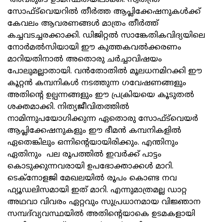
സോഫ്ട്‍വെയറിൽ തീർത്ത ആപ്ലിക്കേഷനുകൾക്ക്
കേവലം ആവരണങ്ങൾ മാത്രം തീർത്ത്
കച്ചവടച്ചരക്കാക്കി. ഡിജിറ്റൽ സാങ്കേതികവിദ്യയിലെ
നോർമൽസിയായി ഈ കുത്തകവൽക്കരണം
മാറിയതിനാൽ അതൊരു ചർച്ചാവിഷയം
പോലുമല്ലാതായി. വൻതോതിൽ മൂലധനമിറക്കി ഈ
കൂറ്റൻ കമ്പനികൾ നടത്തുന്ന ഗവേഷണങ്ങളും
അതിന്റെ ഉല്പന്നങ്ങളും ഈ പ്രക്രിയയെ കൂടുതൽ
ശക്തമാക്കി. നിത്യജീവിതത്തിൽ
നാമിന്നുപയോഗിക്കുന്ന ഏതൊരു സോഫ്ട്‍വെയർ
ആപ്ലിക്കേഷനുകളും ഈ ഭീമൻ കമ്പനികളിൽ
ഏതെങ്കിലും ഒന്നിന്റെയായിരിക്കും. എന്തിനും
ഏതിനും പല രൂപത്തിൽ ഇവർക്ക് പാട്ടം
കൊടുക്കുന്നവരായി ഉപഭോക്താക്കൾ മാറി.
ടെക്നോളജി മേഖലയിൽ രൂപം കൊണ്ട നവ
ഫ്യൂഡലിസമായി ഇത് മാറി. എന്നുമാത്രമല്ല ഡാറ്റ
അഥവാ വിവരം ഏറ്റവും സുപ്രധാനമായ വിജ്ഞാന
സമ്പദ്‌വ്യവസ്ഥയിൽ അതിന്റെയാകെ ഉടമകളായി