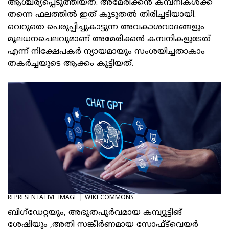
ആശ്ചര്യപ്പെടുത്തിയത്. അമേരിക്കൻ കമ്പനികൾക്ക്
തന്നെ ഫലത്തിൽ ഇത് കൂടുതൽ തിരിച്ചടിയായി.
വെറുതെ പെരുപ്പിച്ചുകാട്ടുന്ന അവകാശവാദങ്ങളും
മൂലധനചെലവുമാണ് അമേരിക്കൻ കമ്പനികളുടേത്
എന്ന് നിക്ഷേപകർ ന്യായമായും സംശയിച്ചതാകാം
തകർച്ചയുടെ ആക്കം കൂട്ടിയത്.
REPRESENTATIVE IMAGE | WIKI COMMONS
ബിഗ്‌ഡേറ്റയും, അഭൂതപൂർവമായ കമ്പ്യൂട്ടിങ്
ശേഷിയും ,അതി സങ്കീർണമായ സോഫ്ട്‍വെയർ