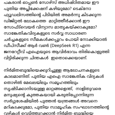
പകരാൻ ഓപ്പൺ സോഴ്സ് അധിഷ്ഠിതമായ ഈ
പുതിയ അപ്ലിക്കേഷന് കഴിയുമോ? ടെക്നോ
ഫ്യൂഡലിസത്തിന്റെ പിടിയിൽ അമർന്നു കിടക്കുന്ന
ഡിജിറ്റൽ ലോകത്തെ മാറ്റിത്തീർക്കാൻ ഈ
സോഫ്ട്‍വെയർ വിന്യാസ മാതൃകയ്ക്കാകുമോ?
സാങ്കേതികവിദ്യകളുടെ സർവ്വ സാധാരണ
ചർച്ചകളുടെ സീമകൾക്കപ്പുറം പോയി നോക്കിയാൽ
ഡീപ്‌സീക്ക് ആർ വൺ (DeepSeek R1) എന്ന
ജനറേറ്റീവ് എഐയുടെ ആവിർഭാവം തിരികൊളുത്തി
വിട്ടിരിക്കുന്ന ചിന്തകൾ ഇതൊക്കെയാണ്.
നിർമിതബുദ്ധിയെക്കുറിച്ചുള്ള ആലോചനകളുടെ
കാലമാണിത്. പുതിയ എഐ സാങ്കേതിക വിദ്യകൾ
തൊഴിൽ മേഖലയിലും സമൂഹത്തിലും
സൃഷ്ടിക്കാനിടയുള്ള മാറ്റങ്ങളെന്ത്, നാളിതുവരെ
മനുഷ്യന്റെ കുത്തകയായി കരുതിപ്പോന്നിരുന്ന
സർഗ്ഗശേഷിയിൽ പുത്തൻ യന്ത്രങ്ങൾ അവനെ
മറികടക്കുമോ, പുതിയ സാമൂഹിക സംഘാടനത്തിന്റെ
വഴികൾ വെട്ടിത്തുറക്കാൻ നിർമിത ബുദ്ധിയെ