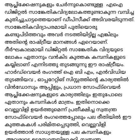
ആപ്ലിക്കേഷനുകളും ചേർന്നുകൊണ്ടുള്ള എഐ
ഡിജിറ്റൽ സാങ്കേതികവിദ്യലോകത്തുണ്ടാകുന്ന വമ്പിച്ച
കുതിച്ചുചാട്ടത്തെയാണ് ഡീപ്‌സീക്ക് അടിവരയിടുന്നത്.
സാങ്കേതികവിദ്യാപരമായി പുതിയൊരു
കണ്ടുപിടിത്തവും അവർ നടത്തിയിട്ടില്ല എങ്കിലും
അതിന്റെ രാഷ്ട്രീയ മാനങ്ങൾ ഏറെയാണ്.
ദീർഘകാലമായി ഡിജിറ്റൽ സാങ്കേതിക വിദ്യയുടെ
ലോകം ഏതാനും വൻകിട കുത്തക കമ്പനികളുടെ
കയ്യിലാണ് എന്നിടത്തു തുടങ്ങുന്നു ഈ രാഷ്ട്രീയം.
ഹാർഡ്‌വെയർ രംഗത്ത് ഐ ബി എം, എൻവിഡിയ
തുടങ്ങിയവ , ഓപ്പറേറ്റിങ് സിസ്റ്റത്തിന്റെ കാര്യത്തിൽ
വിൻഡോസും ആപ്പിളും, പ്രധാന സോഫ്ട്‍വെയർ
ആപ്ലിക്കേഷനുകളുടെ കാര്യത്തിലും ഇതുപോലെ
ഏതാനും കമ്പനികൾ മാത്രം. ഇതിനൊക്കെ
വെല്ലുവിളി ഉയർത്തുമെന്ന് പ്രതീക്ഷിച്ച സ്വതന്ത്ര
സോഫ്ട്‍വെയർ രംഗത്തെപ്പോലും പല രീതിയിൽ ഈ
കുത്തകകൾ പരിമിതപ്പെടുത്തി, വെല്ലുവിളി
ഉയർത്താൻ സാധ്യതയുള്ള പല കമ്പനികളും
അവരുടെ ഉടമസ്ഥതയിലാക്കി. സ്വതന്ത്ര