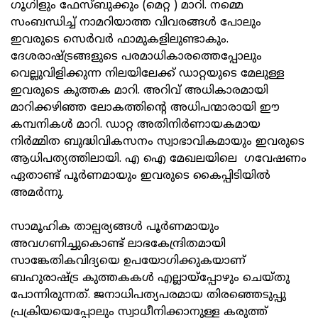
ഗൂഗിളും ഫേസ്ബുക്കും (മെറ്റ ) മാറി. നമ്മെ
സംബന്ധിച്ച് നാമറിയാത്ത വിവരങ്ങൾ പോലും
ഇവരുടെ സെർവർ ഫാമുകളിലുണ്ടാകും.
ദേശരാഷ്ട്രങ്ങളുടെ പരമാധികാരത്തെപ്പോലും
വെല്ലുവിളിക്കുന്ന നിലയിലേക്ക് ഡാറ്റയുടെ മേലുള്ള
ഇവരുടെ കുത്തക മാറി. അറിവ് അധികാരമായി
മാറിക്കഴിഞ്ഞ ലോകത്തിന്റെ അധിപന്മാരായി ഈ
കമ്പനികൾ മാറി. ഡാറ്റ അതിനിർണായകമായ
നിർമ്മിത ബുദ്ധിവികസനം സ്വാഭാവികമായും ഇവരുടെ
ആധിപത്യത്തിലായി. എ ഐ മേഖലയിലെ ഗവേഷണം
ഏതാണ്ട് പൂർണമായും ഇവരുടെ കൈപ്പിടിയിൽ
അമർന്നു.
സാമൂഹിക താല്പര്യങ്ങൾ പൂർണമായും
അവഗണിച്ചുകൊണ്ട് ലാഭകേന്ദ്രിതമായി
സാങ്കേതികവിദ്യയെ ഉപയോഗിക്കുകയാണ്
ബഹുരാഷ്ട്ര കുത്തകകൾ എല്ലായ്‌പ്പോഴും ചെയ്‌തു
പോന്നിരുന്നത്. ജനാധിപത്യപരമായ തിരഞ്ഞെടുപ്പു
പ്രക്രിയയെപ്പോലും സ്വാധീനിക്കാനുള്ള കരുത്ത്