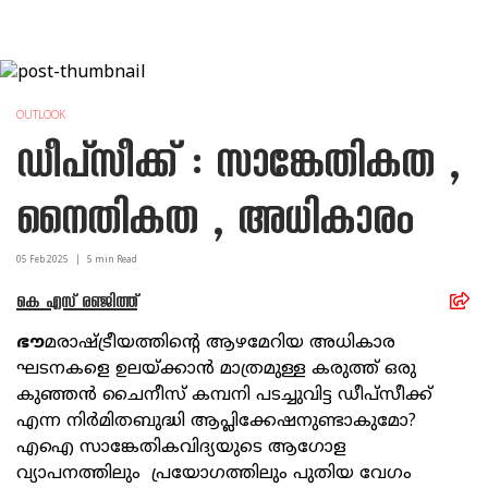
OUTLOOK
ഡീപ്‌സീക്ക് : സാങ്കേതികത ,
നൈതികത , അധികാരം
05 Feb
2025
|
5
min Read
കെ എസ് രഞ്ജിത്ത്
ഭൗ
മരാഷ്ട്രീയത്തിന്റെ ആഴമേറിയ അധികാര
ഘടനകളെ ഉലയ്ക്കാൻ മാത്രമുള്ള കരുത്ത് ഒരു
കുഞ്ഞൻ ചൈനീസ് കമ്പനി പടച്ചുവിട്ട ഡീപ്‌സീക്ക്
എന്ന നിർമിതബുദ്ധി ആപ്ലിക്കേഷനുണ്ടാകുമോ?
എഐ സാങ്കേതികവിദ്യയുടെ ആഗോള
വ്യാപനത്തിലും പ്രയോഗത്തിലും പുതിയ വേഗം