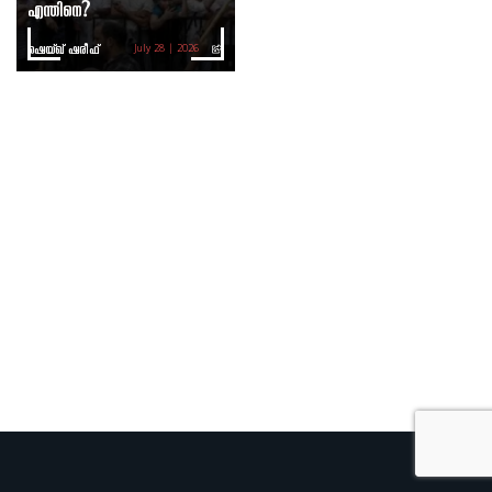
എന്തിനെ?
ഷെയ്ഖ് ഷരീഫ്
July 28 | 2026