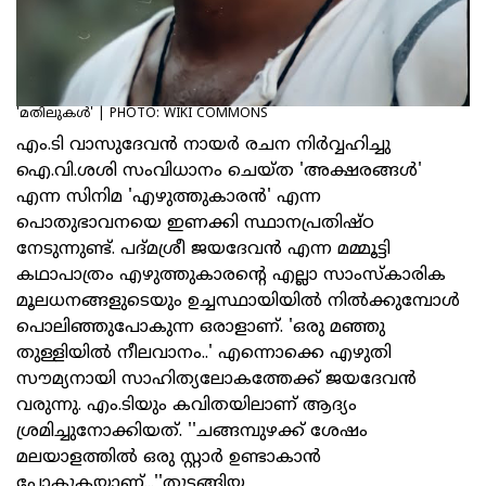
'മതിലുകൾ' | PHOTO: WIKI COMMONS
എം.ടി വാസുദേവന്‍ നായര്‍ രചന നിര്‍വ്വഹിച്ചു
ഐ.വി.ശശി സംവിധാനം ചെയ്ത 'അക്ഷരങ്ങള്‍'
എന്ന സിനിമ 'എഴുത്തുകാരന്‍' എന്ന
പൊതുഭാവനയെ ഇണക്കി സ്ഥാനപ്രതിഷ്ഠ
നേടുന്നുണ്ട്. പദ്മശ്രീ ജയദേവന്‍ എന്ന മമ്മൂട്ടി
കഥാപാത്രം എഴുത്തുകാരന്റെ എല്ലാ സാംസ്‌കാരിക
മൂലധനങ്ങളുടെയും ഉച്ചസ്ഥായിയില്‍ നില്‍ക്കുമ്പോള്‍
പൊലിഞ്ഞുപോകുന്ന ഒരാളാണ്. 'ഒരു മഞ്ഞു
തുള്ളിയില്‍ നീലവാനം..' എന്നൊക്കെ എഴുതി
സൗമ്യനായി സാഹിത്യലോകത്തേക്ക് ജയദേവന്‍
വരുന്നു. എം.ടിയും കവിതയിലാണ് ആദ്യം
ശ്രമിച്ചുനോക്കിയത്. ''ചങ്ങമ്പുഴക്ക് ശേഷം
മലയാളത്തില്‍ ഒരു സ്റ്റാര്‍ ഉണ്ടാകാന്‍
പോകുകയാണ്...''തുടങ്ങിയ