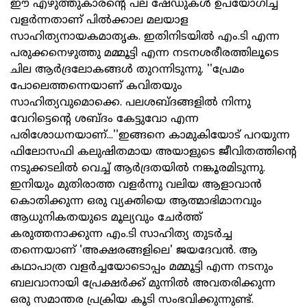
ഈ എഴുത്തുകാരന്റെ പല ഷേഡുകള്‍ ഉപയോഗിച്ച്
വളര്‍ന്നതാണ് പില്‍ക്കാല മലയാള
സാഹിത്യനായകമാതൃക. ഇതിനിടയില്‍ എം.ടി എന്ന
പരുക്കനെഴുത്തു മമ്മൂട്ടി എന്ന നടനശരീരത്തിലൂടെ
ചില ആര്‍ദ്രലോകങ്ങള്‍ തുറന്നിടുന്നു. ''പ്രേമം
പോലെത്തന്നെയാണ് കവിതയും
സാഹിത്യവുമൊക്കെ. പലശബ്ദങ്ങളില്‍ നിന്നു
വേറിട്ടെന്റെ ശബ്ദം കേട്ടുവോ എന്ന
പരിശോധനയാണ്...''ഇങ്ങനെ കാമുകിയോട് പറയുന്ന
ഫിലോസഫി കലുഷിതമായ അയാളുടെ ജീവിതത്തിന്റെ
നടുക്കടലില്‍ വെച്ച് ആര്‍ദ്രതയില്‍ നങ്കൂരമിടുന്നു.
ഇനിയും മുതിരാത്ത വളര്‍ന്നു വലിയ ആളാവാന്‍
കൊതിക്കുന്ന ഒരു വ്യക്തിയെ ആത്മാഭിമാനവും
ആധുനികതയുടെ മൂല്യവും ചേര്‍ത്ത്
കരുത്തനാക്കുന്ന എം.ടി സാഹിത്യ തുടര്‍ച്ച
തന്നെയാണ് 'അക്ഷരങ്ങളിലെ' ജയദേവന്‍. ആ
കഥാപാത്ര വളര്‍ച്ചയോടൊപ്പം മമ്മൂട്ടി എന്ന നടനും
ബലവാനായി പ്രേക്ഷര്‍ക്ക് മുന്നില്‍ അവതരിക്കുന്ന
ഒരു സമാന്തര പ്രക്രിയ കൂടി സംഭവിക്കുന്നുണ്ട്.