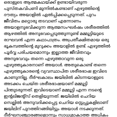
ഒരാളുടെ ആത്മകഥയ്ക്ക് ഉണ്ടായിവരുന്ന
പുസ്തകവിപണി മുന്നില്‍കണ്ടാണ് എഴുത്തിന്റെ
ദൗത്യം അയാളില്‍ ഏല്‍പ്പിക്കപ്പെടുന്നത്. പുറം
ജീവിതം മറ്റൊരു തടവാണ് എന്നോണം
അയാളനുഭവിക്കുന്ന ആത്മസംഘര്‍ഷം ശരീരത്തില്‍
ആഴത്തില്‍ അനുഭവപ്പെടുത്തുന്നുണ്ട് മമ്മൂട്ടിയുടെ
രാഘവന്‍ എന്ന കഥാപാത്രം. അപ്രതീക്ഷിതമായ ഒരു
ഭൂകമ്പത്തിന്റെ മുറുക്കം അയാളില്‍ ഉണ്ട്. എഴുത്തില്‍
പൂര്‍വ്വ പരിചയമൊന്നും ഇല്ലാത്ത ജീവിതവും
അനുഭവവും തന്നെ എഴുത്താവുന്ന ഒരു
എഴുത്തുകാരനാണ് അയാള്‍. അതുകൊണ്ട് തന്നെ
എഴുത്തുകാരന്റെ വ്യവസ്ഥാപിത ശരീരഭാഷ ഇവിടെ
കാണുന്നില്ല. ദീര്‍ഘകാലം ജയിലില്‍ കിടന്നയാളുടെ
അടക്കം ചെയ്ത ശരീരഭാഷയാണ് മമ്മൂട്ടി
പിന്തുടരുന്നത്. ഇവിടെയാണ് മമ്മൂട്ടി എന്ന നടന്റെ
ഇന്റലിജന്റ്‌സ് തെളിയുന്നത്. ജയിലില്‍ ചെറിയ
സെല്ലില്‍ അനുവദിക്കപ്പെട്ട ചെറിയ സ്റ്റെപ്പുകളിലാണ്
ജയിലിന് പുറത്തിറങ്ങിയിട്ടും അയാള്‍ നടക്കുന്നത്.
ദീര്‍ഘസഞ്ചാരങ്ങളൊന്നും സാധ്യമാകാത്ത അധികം