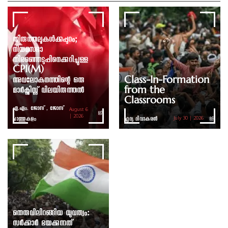
തിരുത്തലുകൾക്കപ്പുറം;
നിയമസഭാ
തിരഞ്ഞെടുപ്പിനെക്കുറിച്ചുള്ള
CPI(M)
അവലോകനത്തിന്റെ ഒരു
Class-In-Formation
മാർക്സിസ്റ്റ് വിലയിരുത്തൽ
from the
Classrooms
എ.എം. ജോസ് , ജോസ്
August 6
ചാത്തുകുളം
| 2026
ഹൃദ്യ ദിവാകരൻ
July 30 | 2026
തെരുവിലിറങ്ങിയ യുവത്വം:
സർക്കാർ ഭയക്കുന്നത്