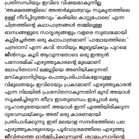
പ്രതിസന്ധിയും ഇവിടെ വിഷയമാകുന്നില്ല.
'അക്ഷരങ്ങളിലെ' അന്തര്‍മുഖത്വവും സുകൃതത്തിലെ
ഉള്ള് നീറിപ്പിടുത്തവും 'കരിയില കാറ്റുപോലെ' എന്ന
ചിത്രത്തിന്റെ കഥാപാത്രങ്ങള്‍ തമ്മിലുള്ള
ബന്ധങ്ങളുടെ സാദൃശ്യങ്ങളും വളരെ സുബദ്ധമായി
കൂട്ടിച്ചേര്‍ത്ത ഒരു കഥാപാത്രമാണ് 'പാഥേയത്തിലെ '
ചന്ദ്രദാസ് എന്ന കവി. താടിയും ജുബ്ബയ്ക്കും പുറമെ
ജീന്‍സും കൂടി ആവുന്നതോടെ ഒരു ഇന്ത്യന്‍
പനോരമിക് എഴുത്തുകാരന്റെ മുഖമാണ്
ലോഹിതദാസ് മമ്മൂട്ടിയെ അണിയിക്കുന്നത്.
മസ്‌കുലാനിറ്റിയും പൊതുപരിപാടികളോടുള്ള
വിമുഖതയും ഇവിടെയും പ്രകടമാണ്. എഴുത്തുകാരന്‍
എന്ന നിലയില്‍ പ്രശസ്തനാകുന്നതിന് മുമ്പ് അയാള്‍
സൂക്ഷിച്ചിരുന്ന തീവ്ര ഇടതുബന്ധം ഇപ്പോള്‍ ഒരു
ഗൃഹാതുരതയാണ്. അയാള്‍ ഇന്ന് എത്തിയിരിക്കുന്ന
ദുരവസ്ഥയ്ക്കും അത് ഒരു കാരണമായി
പ്രതിപാദിക്കുന്നു. ഇത് മലയാള സന്ദര്‍ഭത്തിലെ പല
എഴുത്തുകാരുടെയും പൂര്‍വാശ്രമത്തിലെ എഴുത്തു
ജീവിതത്തെ ഓര്‍മ്മിപ്പിക്കുന്നുണ്ട്. ശ്യാമപ്രസാദിന്റെ