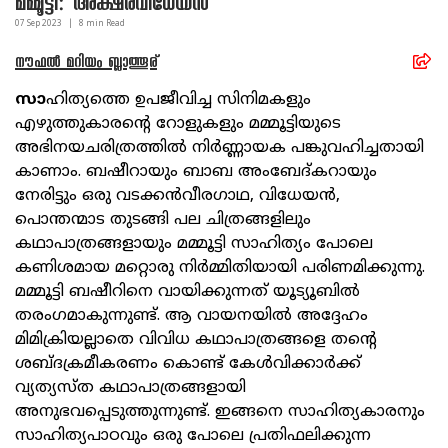
മമ്മൂട്ടി: അക്ഷരവിധേയന്‍
07 Sep
2023
|
8
min Read
നൗഫല്‍ മറിയം ബ്ലാത്തൂര്
സാ
ഹിത്യത്തെ ഉപജീവിച്ച സിനിമകളും
എഴുത്തുകാരന്റെ റോളുകളും മമ്മൂട്ടിയുടെ
അഭിനയചരിത്രത്തില്‍ നിര്‍ണ്ണായക പങ്കുവഹിച്ചതായി
കാണാം. ബഷീറായും ബാബ അംബേദ്കറായും
നേരിട്ടും ഒരു വടക്കന്‍വീരഗാഥ, വിധേയന്‍,
പൊന്തന്മാട തുടങ്ങി പല ചിത്രങ്ങളിലും
കഥാപാത്രങ്ങളായും മമ്മൂട്ടി സാഹിത്യം പോലെ
കണിശമായ മറ്റൊരു നിര്‍മ്മിതിയായി പരിണമിക്കുന്നു.
മമ്മൂട്ടി ബഷീറിനെ വായിക്കുന്നത് യൂട്യൂബില്‍
തരംഗമാകുന്നുണ്ട്. ആ വായനയില്‍ അദ്ദേഹം
മിമിക്രിയല്ലാതെ വിവിധ കഥാപാത്രങ്ങളെ തന്റെ
ശബ്ദക്രമീകരണം കൊണ്ട് കേള്‍വിക്കാര്‍ക്ക്
വ്യത്യസ്ത കഥാപാത്രങ്ങളായി
അനുഭവപ്പെടുത്തുന്നുണ്ട്. ഇങ്ങനെ സാഹിത്യകാരനും
സാഹിത്യപാഠവും ഒരു പോലെ പ്രതിഫലിക്കുന്ന