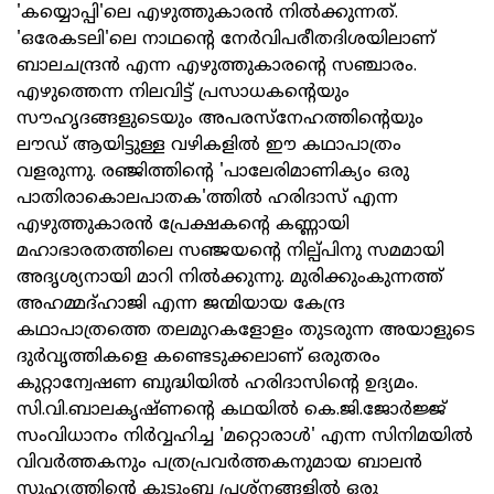
'കയ്യൊപ്പി'ലെ എഴുത്തുകാരന്‍ നില്‍ക്കുന്നത്.
'ഒരേകടലി'ലെ നാഥന്റെ നേര്‍വിപരീതദിശയിലാണ്
ബാലചന്ദ്രന്‍ എന്ന എഴുത്തുകാരന്റെ സഞ്ചാരം.
എഴുത്തെന്ന നിലവിട്ട് പ്രസാധകന്റെയും
സൗഹൃദങ്ങളുടെയും അപരസ്‌നേഹത്തിന്റെയും
ലൗഡ് ആയിട്ടുള്ള വഴികളില്‍ ഈ കഥാപാത്രം
വളരുന്നു. രഞ്ജിത്തിന്റെ 'പാലേരിമാണിക്യം ഒരു
പാതിരാകൊലപാതക'ത്തില്‍ ഹരിദാസ് എന്ന
എഴുത്തുകാരന്‍ പ്രേക്ഷകന്റെ കണ്ണായി
മഹാഭാരതത്തിലെ സഞ്ജയന്റെ നില്പ്പിനു സമമായി
അദൃശ്യനായി മാറി നില്‍ക്കുന്നു. മുരിക്കുംകുന്നത്ത്
അഹമ്മദ്ഹാജി എന്ന ജന്മിയായ കേന്ദ്ര
കഥാപാത്രത്തെ തലമുറകളോളം തുടരുന്ന അയാളുടെ
ദുര്‍വൃത്തികളെ കണ്ടെടുക്കലാണ് ഒരുതരം
കുറ്റാന്വേഷണ ബുദ്ധിയില്‍ ഹരിദാസിന്റെ ഉദ്യമം.
സി.വി.ബാലകൃഷ്ണന്റെ കഥയില്‍ കെ.ജി.ജോര്‍ജ്ജ്
സംവിധാനം നിര്‍വ്വഹിച്ച 'മറ്റൊരാള്‍' എന്ന സിനിമയില്‍
വിവര്‍ത്തകനും പത്രപ്രവര്‍ത്തകനുമായ ബാലന്‍
സുഹൃത്തിന്റെ കുടുംബ പ്രശ്‌നങ്ങളില്‍ ഒരു