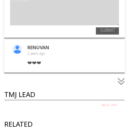
SUBMIT
RENUVAN
2 years
ago
❤️❤️❤️
TMJ LEAD
July 24 | 2026
എല്ലാ പാറ്റകളും ഒരുമിച്ച് വന്നാൽ നിങ്ങൾ
എന്ത് ചെയ്യും ?
RELATED
ഹൃദ്യ ഇ