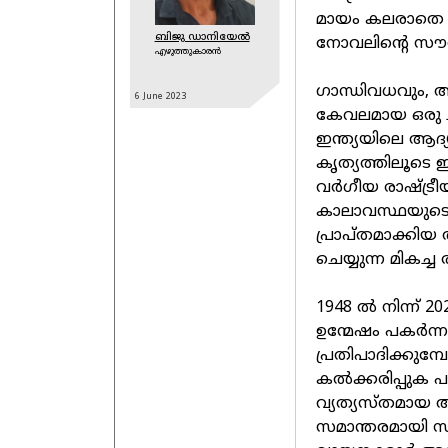
മായം കലരാതെ ഭ
ബിജു ഡാനിയേൽ
നോവലിന്റെ സൗന്
എഴുത്തുകാരൻ
ഗാന്ധിവധവും, അ
6 June
2023
കേവലമായ ഒരു ച
ഇന്ത്യയിലെ ആദ്
കൃത്യത്തിലൂടെ ഇ
വര്‍ഗീയ രാഷ്ട്രീ
കാലാവസ്ഥയുടെ നി
പ്രാപ്തമാക്കി
ചെയ്യുന്ന മികച്
1948 ല്‍ നിന്ന് 
ഉന്മേഷം പകര്‍ന്ന
പ്രതിപാദിക്കു
കല്‍ക്കരിപ്പുക 
വ്യത്യസ്തമായ ആ
സമാന്തരമായി സ