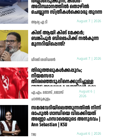
തയ്യാറെടുക്കുന്ന, കരാർ-
അടിസ്ഥാനത്തിൽ തൊഴിൽ
ചെയ്യുന്ന സ്ത്രീകൾക്കൊരു തുറന്ന
കത്ത്
ആര്യ എ ടി
August 7 | 2026
കിങ് ആയി കിങ് മേക്കർ;
ബങ്കിപൂർ ബിജെപിക്ക് നൽകുന്ന
മുന്നറിയിപ്പെന്ത്?
ധീരജ് ശശിധരൻ
August 7 | 2026
തിരുത്തലുകൾക്കപ്പുറം;
നിയമസഭാ
തിരഞ്ഞെടുപ്പിനെക്കുറിച്ചുള്ള
CPI(M) അവലോകനത്തിന്റെ ഒരു
മാർക്സിസ്റ്റ് വിലയിരുത്തൽ
എ.എം. ജോസ് , ജോസ്
August 6 |
2026
ചാത്തുകുളം
സമരവേദിയിലെത്തുന്നതിൽ നിന്ന്
രാഹുൽ ഗാന്ധിയെ വിലക്കിയത്
അണ്ണാ ഹസാരെയുടെ അനുഭവം |
Ann Sebastian | KSU
TMJ
August 6 | 2026