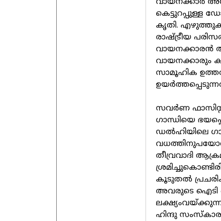
വായനക്കാര്‍ അനു
കെട്ടുറപ്പുള്ള
കൃതി. എഴുത്തുക
രാഷ്ട്രീയ പരിസരങ
വായനക്കാരന്‍ അ
വായനക്കാരും കൂട
സാമൂഹിക ഉത്തരവ
ഉയര്‍ത്തപ്പെടു
സവര്‍ണ ഫാസിസ്റ്റ്
ഗാന്ധിയെ ഭയപ്പെ
ഡല്‍ഹിയിലെ ഗാന്
വധത്തിനുപയോഗിച
തീവ്രവാദി ആക്ര
ശ്രമിച്ചുകൊണ്ടിര
കൂടുതല്‍ പ്രചര
അവരുടെ ഐടി സെല
ലക്ഷ്യംവയ്ക്കുന
ഹിന്ദു സംസ്‌കാ