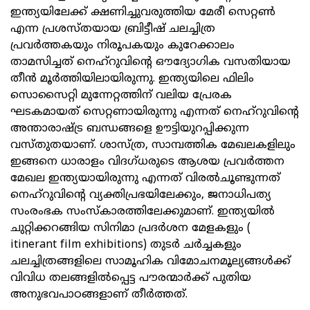
ഇന്ത്യയിലേക്ക് ക്ഷണിച്ചുവരുത്തിയ മേരീ സെറ്റണ്‍
എന്ന പ്രശസ്തയായ ബ്രിട്ടീഷ് ചലച്ചിത്ര
പ്രവര്‍ത്തകയും നിരൂപകയും കുറേക്കാലം
താമസിച്ചത് നെഹ്റുവിന്റെ ഔദ്യോഗിക വസതിയായ
തീന്‍ മൂര്‍ത്തിയിലായിരുന്നു. ഇന്ത്യയിലെ ഫിലിം
സൊസൈറ്റി മുന്നേറ്റത്തിന് വലിയ പ്രേരക
ഘടകമായത് സെറ്റണായിരുന്നു എന്നത് നെഹ്റുവിന്റെ
അന്താരാഷ്ട്ര ബന്ധങ്ങളെ ഊട്ടിയുറപ്പിക്കുന്ന
വസ്തുതയാണ്. ശാസ്ത്ര, സാമ്പത്തിക മേഖലകളിലും
ഇങ്ങനെ ധാരാളം വിദഗ്ധരുടെ ആശയ പ്രവര്‍ത്തന
മേഖല ഇന്ത്യയായിരുന്നു എന്നത് വിരല്‍ചൂണ്ടുന്നത്
നെഹ്റുവിന്റെ വ്യക്തിപ്രഭയിലേക്കും, ജനാധിപത്യ
സംരംഭക സംസ്‌കാരത്തിലേക്കുമാണ്. ഇന്ത്യയില്‍
ചുറ്റിക്കറങ്ങിയ സിനിമാ പ്രദര്‍ശന മേളകളും (
itinerant film exhibitions) തുടര്‍ ചര്‍ച്ചകളും
ചലച്ചിത്രങ്ങളിലെ സാമൂഹിക വിമോചനമൂല്യങ്ങള്‍ക്ക്
വിവിധ തലങ്ങളില്‍പ്പെട്ട പൗരന്മാര്‍ക്ക് പുതിയ
അനുഭവപാഠങ്ങളാണ് തീര്‍ത്തത്.