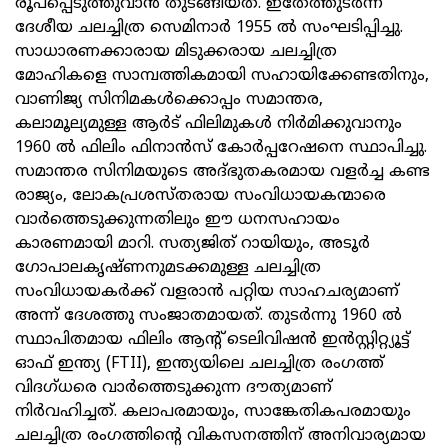
രൂപപ്പെടുത്തുവാന്‍ തുടങ്ങിയത്. ഇതേത്തുടര്‍ന്ന്
ദേശീയ ചലച്ചിത്ര സെമിനാര്‍ 1955 ല്‍ സംഘടിപ്പിച്ചു.
സാധാരണക്കാരായ മിടുക്കരായ ചലച്ചിത്ര
മോഹികളെ സാമ്പത്തികമായി സഹായിക്കേണ്ടതിനും,
വാണിജ്യ സിനിമകള്‍ക്കൊപ്പം സമാന്തര,
കലാമൂല്യമുള്ള ആര്‍ട് ഫിലിമുകള്‍ നിര്‍മിക്കുവാനും
1960 ല്‍ ഫിലിം ഫിനാന്‍സ് കോര്‍പ്പറേഷനെ സ്ഥാപിച്ചു.
സമാന്തര സിനിമയുടെ അദ്ഭുതകരമായ വളര്‍ച്ച കണ്ട
രാജ്യം, ലോകപ്രശസ്തരായ സംവിധായകന്മാരെ
വാര്‍ത്തെടുക്കുന്നതിലും ഈ ധനസഹായം
കാരണമായി മാറി. സത്യജിത് റായിയും, അടൂര്‍
ഗോപാലകൃഷ്ണനുമടക്കമുള്ള ചലച്ചിത്ര
സംവിധായകര്‍ക്ക് വളരാന്‍ പറ്റിയ സാഹചര്യമാണ്
അന്ന് ദേശത്തു സംജാതമായത്. തുടര്‍ന്നു 1960 ല്‍
സ്ഥാപിതമായ ഫിലിം ആന്റ് ടെലിവിഷന്‍ ഇന്‍സ്റ്റിറ്റ്യൂട്ട്
ഓഫ് ഇന്ത്യ (FTII), ഇന്ത്യയിലെ ചലച്ചിത്ര രംഗത്ത്
വിദഗ്ധരെ വാര്‍ത്തെടുക്കുന്ന ദൗത്യമാണ്
നിര്‍വഹിച്ചത്. കലാപരമായും, സാങ്കേതികപരമായും
ചലച്ചിത്ര രംഗത്തിന്റെ വികസനത്തിന് അനിവാര്യമായ