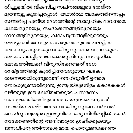
ചിന്തകള്‍ നെഹ്റൂവിയന്‍ ആലയില്‍ നിന്നും
തീച്ചൂളയില്‍ വികസിച്ച സ്വപ്നങ്ങളുടെ തേരില്‍
മുന്നോട്ടു കുതിച്ചപ്പോള്‍, യഥാര്‍ത്ഥ ലോകത്തിനൊപ്പം
സഞ്ചരിച്ച് പുതിയ ദേശത്തിന്റെ സാമൂഹിക ഭാവനയെ
കഥയിലൂടെയും, സംഭാഷണങ്ങളിലൂടെയും,
ഗാനങ്ങളിലൂടെയും, കഥാപാത്രങ്ങളിലൂടെയും
ഷോട്ടുകള്‍ തോറും കൊരുത്തെടുത്ത ചലച്ചിത്ര
ലോകവും കൂടെയുണ്ടായിരുന്നു. ദേശ ഭാവനയുടെ
ലോകം ചലച്ചിത്ര ലോകത്തു നിന്നും സാമൂഹിക
ലോകത്തിലേക്ക് വിന്യസിക്കേണ്ടത് ദേശ
രാഷ്ട്രത്തിന്റെ കുതിപ്പിനാവശ്യമായ ഘടകം
തന്നെയായിരുന്നുവെന്ന് നെഹ്റുവിന് ഉത്തമ
ബോധ്യമുണ്ടായിരുന്നു. ഇന്ത്യയിലുടനീളം കൊട്ടകകള്‍
വഴിയുള്ള ഈ ദേശീയതയുടെ പ്രസരണം
സാധ്യമാക്കിയതിലും തനതായ ഇടപെടലുകള്‍
നടത്തിയ രാഷ്ട്ര നേതാവായിരുന്നു ജവഹര്‍ലാല്‍
നെഹ്റു. സ്വതന്ത്ര ഇന്ത്യയിലെ ഒരു സിനിമാറ്റിക് ടേണ്‍
നടക്കേണ്ടതിന്റെ അനിവാര്യത ഗ്രഹിക്കുകയും
ജനാധിപത്യത്തിനാവശ്യമായ പൊതുമണ്ഡലത്തെ