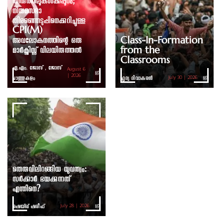
തിരുത്തലുകൾക്കപ്പുറം;
നിയമസഭാ
തിരഞ്ഞെടുപ്പിനെക്കുറിച്ചുള്ള
CPI(M)
അവലോകനത്തിന്റെ ഒരു
Class-In-Formation
മാർക്സിസ്റ്റ് വിലയിരുത്തൽ
from the
Classrooms
എ.എം. ജോസ് , ജോസ്
August 6
ചാത്തുകുളം
| 2026
ഹൃദ്യ ദിവാകരൻ
July 30 | 2026
തെരുവിലിറങ്ങിയ യുവത്വം:
സർക്കാർ ഭയക്കുന്നത്
എന്തിനെ?
ഷെയ്ഖ് ഷരീഫ്
July 28 | 2026