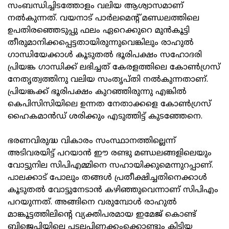
സംബന്ധിച്ചിടത്തോളം വലിയ ആശ്വാസമാണ്
നല്‍കുന്നത്. വയനാട് പാര്‍ലമെന്‍റ് മണ്ഡലത്തിലെ
ഉപതിരഞ്ഞെടുപ്പു ഫലം ഏറെക്കുറെ മുന്‍കൂട്ടി
തീരുമാനിക്കപ്പെട്ടതായിരുന്നുവെങ്കിലും രാഹുല്‍
ഗാന്ധിയേക്കാള്‍ കൂടുതല്‍ ഭൂരിപക്ഷം സഹോദരി
പ്രിയങ്ക ഗാന്ധിക്ക് ലഭിച്ചത് കേരളത്തിലെ കോണ്‍ഗ്രസ്
നേതൃത്വത്തിനു വലിയ സംതൃപ്തി നല്‍കുന്നതാണ്.
പ്രിയങ്കക്ക് ഭൂരിപക്ഷം കുറഞ്ഞിരുന്നു എങ്കില്‍
കെപിസിസിയിലെ ഉന്നത നേതാക്കളെ കോണ്‍ഗ്രസ്
ഹൈകമാന്‍ഡ് ശരിക്കും എടുത്തിട്ട് കുടഞ്ഞേനെ.
ഭരണവിരുദ്ധ വികാരം സംസ്ഥാനത്തില്ലെന്ന്
അടിവരയിട്ട് പറയാന്‍ ഈ രണ്ടു മണ്ഡലങ്ങളിലെയും
വോട്ടുനില സിപിഎമ്മിനെ സഹായിക്കുമെന്നുറപ്പാണ്.
പാലക്കാട് പോലും തങ്ങള്‍ പ്രതീക്ഷിച്ചതിനെക്കാള്‍
കൂടുതല്‍ വോട്ടുനേടാന്‍ കഴിഞ്ഞുവെന്നാണ് സിപിഎം
പറയുന്നത്. അങ്ങിനെ വരുമ്പോള്‍ രാഹുല്‍
മാങ്കൂട്ടത്തിലിന്റെ വ്യക്തിപരമായ ഇമേജ് കൊണ്ട്
ബിജെപിയിലെ പടലപ്പിണക്കംക്കൊണ്ടും കിട്ടിയ