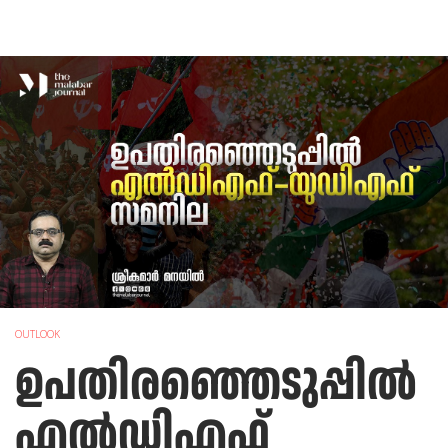
OUTLOOK
ഉപതിരഞ്ഞെടുപ്പിൽ
എൽഡിഎഫ്