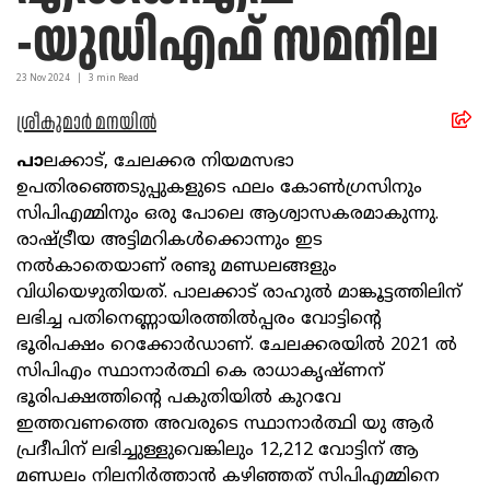
-യുഡിഎഫ് സമനില
23 Nov
2024
|
3
min Read
ശ്രീകുമാർ മനയിൽ
പാ
ലക്കാട്, ചേലക്കര നിയമസഭാ
ഉപതിരഞ്ഞെടുപ്പുകളുടെ ഫലം കോണ്‍ഗ്രസിനും
സിപിഎമ്മിനും ഒരു പോലെ ആശ്വാസകരമാകുന്നു.
രാഷ്ട്രീയ അട്ടിമറികള്‍ക്കൊന്നും ഇട
നല്‍കാതെയാണ് രണ്ടു മണ്ഡലങ്ങളും
വിധിയെഴുതിയത്. പാലക്കാട് രാഹുല്‍ മാങ്കൂട്ടത്തിലിന്
ലഭിച്ച പതിനെണ്ണായിരത്തില്‍പ്പരം വോട്ടിന്റെ
ഭൂരിപക്ഷം റെക്കോർഡാണ്. ചേലക്കരയില്‍ 2021 ല്‍
സിപിഎം സ്ഥാനാര്‍ത്ഥി കെ രാധാകൃഷ്ണന്
ഭൂരിപക്ഷത്തിന്റെ പകുതിയില്‍ കുറവേ
ഇത്തവണത്തെ അവരുടെ സ്ഥാനാര്‍ത്ഥി യു ആര്‍
പ്രദീപിന് ലഭിച്ചുള്ളുവെങ്കിലും 12,212 വോട്ടിന് ആ
മണ്ഡലം നിലനിര്‍ത്താന്‍ കഴിഞ്ഞത് സിപിഎമ്മിനെ