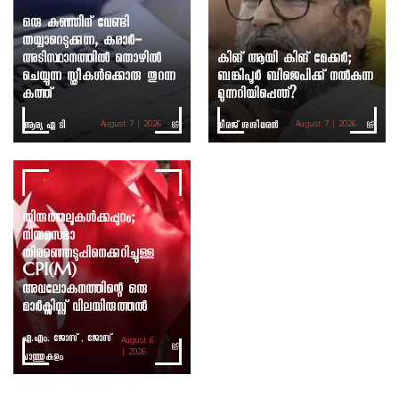
ഒരു കുഞ്ഞിന് വേണ്ടി
തയ്യാറെടുക്കുന്ന, കരാർ-
അടിസ്ഥാനത്തിൽ തൊഴിൽ
കിങ് ആയി കിങ് മേക്കർ;
ചെയ്യുന്ന സ്ത്രീകൾക്കൊരു തുറന്ന
ബങ്കിപൂർ ബിജെപിക്ക് നൽകുന്ന
കത്ത്
മുന്നറിയിപ്പെന്ത്?
ആര്യ ഏ ടി
ധീരജ് ശശിധരൻ
August 7 | 2026
August 7 | 2026
തിരുത്തലുകൾക്കപ്പുറം;
നിയമസഭാ
തിരഞ്ഞെടുപ്പിനെക്കുറിച്ചുള്ള
CPI(M)
അവലോകനത്തിന്റെ ഒരു
മാർക്സിസ്റ്റ് വിലയിരുത്തൽ
എ.എം. ജോസ് , ജോസ്
August 6
ചാത്തുകുളം
| 2026