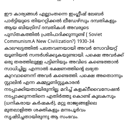
ഈ കാര്യങ്ങൾ എല്ലാംതന്നെ ഇംഗ്ലീഷ് ലേബർ
പാർട്ടിയുടെ തിയററ്റിക്കൽ ലീഡേഴ്‌സും ദമ്പതികളും
ആയ ബിയട്രിസ് ദമ്പതികൾ അവരുടെ
പുസ്തകത്തിൽ പ്രതിപാദിക്കുന്നുണ്ട് ( Soviet
Communism.A New Civilization?) 1930-34
കാലഘട്ടത്തിൽ പലതവണയായി അവർ സോവിയറ്റ്
യൂണിയൻ സന്ദർശിക്കുകയുണ്ടായി. പക്ഷെ അവർക്ക്
ഒരു തരത്തിലുള്ള പട്ടിണിയും അവിടെ കണ്ടെത്താൻ
സാധിച്ചില്ല. എന്നാൽ ഭക്ഷണത്തിന്റെ ലഭ്യത
കുറവാണെന്ന് അവർ കണ്ടെത്തി. പക്ഷെ അതൊന്നും
സ്റ്റാലിൻ എന്ന കമ്മ്യൂണിസ്റ്റുകാരൻ
നടപ്പാക്കിയതായിരുന്നില്ല. മറിച്ച് കളക്ടീവൈസേഷൻ
നടപ്പാക്കുന്നതിനെ എതിർത്തു കൊണ്ട് കുലകസും
(ധനികരായ കർഷകർ), മറ്റു രാജ്യങ്ങളിലെ
മുതലാളിത്ത ശക്തികളും മനഃപൂർവം
സൃഷ്ടിച്ചതായിരുന്നു ആ സംഭവം.