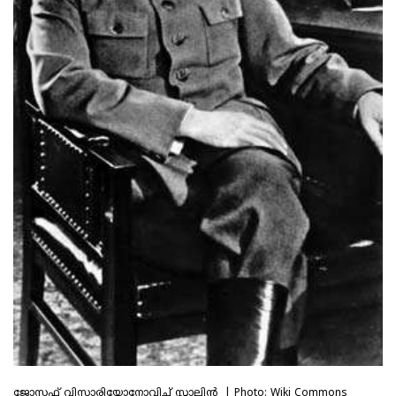
ജോസഫ് വിസാരിയോനോവിച് സ്റ്റാലിൻ | Photo: Wiki Commons