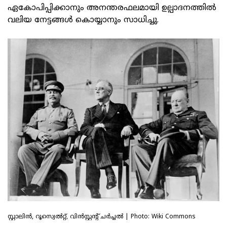
ഏകോപിപ്പിക്കാനും അനന്തരഫലമായി ഉല്പാദനത്തിൽ
വലിയ നേട്ടങ്ങൾ കൊയ്യാനും സാധിച്ചു.
സ്റ്റാലിൻ, റൂസ്വെൽറ്റ്, വിൻസ്റ്റന്റ് ചർച്ചൽ | Photo: Wiki Commons