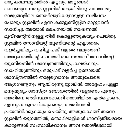
ഒരു കാലഘട്ടത്തിൽ ഏറ്റവും മാറ്റങ്ങൾ
കൊണ്ടുവന്നതും സ്റ്റാലിൻ ആയിരിന്നു. പാശ്ചാത്യ
രാജ്യങ്ങളിലെ തൊഴിലാളികളോടുള്ള സമീപനം
പോലും സ്റ്റാലിൻ എന്ന കമ്മ്യൂണിസ്റ്റിന് മാറ്റുവാൻ
സാധിച്ചു. അയാൾ ചൈനയിൽ നാഷണൽ
മൂവ്‌മെന്റ്‌സിനുള്ള തിരി കൊളുത്തുകയും ചെയ്തു.
സ്റ്റാലിൻ സോവിയറ്റ് യൂണിയന്റെ എല്ലാതരം
വളർച്ചയിലും വഹിച്ച പങ്ക് വളരെ വലുതാണ്.
അദ്ദേഹത്തിന്റെ കാലത്ത് തന്നെയാണ് സോവിയറ്റ്
യൂണിയനിൽ ശാസ്ത്രത്തിനും, കലയ്ക്കും,
സാഹിത്യത്തിനും ഒരുപാട് വളർച്ച ഉണ്ടായത്.
ശാസ്ത്രത്തിൽ താല്പര്യവാനും അതുപോലെ
അഗ്രഗണ്യനും ആയിരുന്നു സ്റ്റാലിൻ. അദ്ദേഹം എല്ലാ
മനുഷ്യരും ശാസ്ത്ര ബോധത്തിൽ വളരണം എന്നും,
അതിനെ അടിസ്ഥാനമാക്കി തൊഴിലിൽ ഏർപ്പെടണം
എന്നും ആഗ്രഹിക്കുകയും, അതിനായി
പ്രയത്‌നിക്കുകയും ചെയ്തു. അതുകൊണ്ട് തന്നെ
സ്റ്റാലിൻ യുഗത്തിൽ, തൊഴിലാളികൾ ശാസ്ത്രീയമായ
കാര്യങ്ങൾ സംസാരിക്കാനും അവ തൊഴിലുമായി