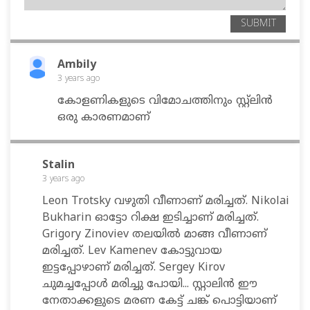
SUBMIT
Ambily
3 years
ago
കോളണികളുടെ വിമോചത്തിനും സ്റ്റ്ലിൻ
ഒരു കാരണമാണ്
Stalin
3 years
ago
Leon Trotsky വഴുതി വീണാണ് മരിച്ചത്. Nikolai
Bukharin ഓട്ടോ റിക്ഷ ഇടിച്ചാണ് മരിച്ചത്.
Grigory Zinoviev തലയിൽ മാങ്ങ വീണാണ്
മരിച്ചത്. Lev Kamenev കോട്ടുവായ
ഇട്ടപ്പോഴാണ് മരിച്ചത്. Sergey Kirov
ചുമച്ചപ്പോൾ മരിച്ചു പോയി... സ്റ്റാലിൻ ഈ
നേതാക്കളുടെ മരണ കേട്ട് ചങ്ക് പൊട്ടിയാണ്