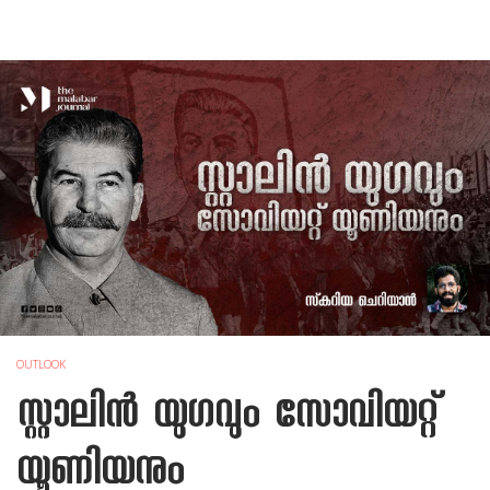
OUTLOOK
സ്റ്റാലിൻ യുഗവും സോവിയറ്റ്
യൂണിയനും