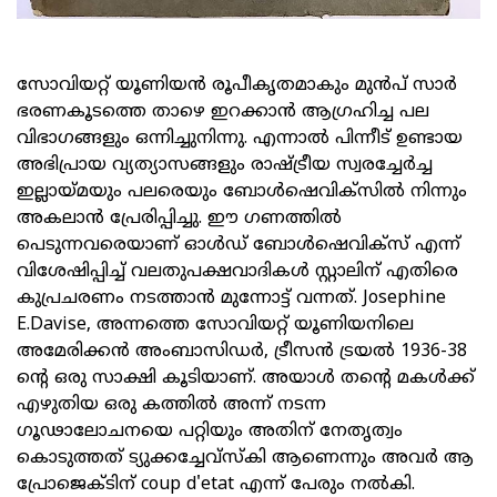
സോവിയറ്റ് യൂണിയൻ രൂപീകൃതമാകും മുൻപ് സാർ
ഭരണകൂടത്തെ താഴെ ഇറക്കാൻ ആഗ്രഹിച്ച പല
വിഭാഗങ്ങളും ഒന്നിച്ചുനിന്നു. എന്നാൽ പിന്നീട് ഉണ്ടായ
അഭിപ്രായ വ്യത്യാസങ്ങളും രാഷ്ട്രീയ സ്വരച്ചേർച്ച
ഇല്ലായ്മയും പലരെയും ബോൾഷെവിക്‌സിൽ നിന്നും
അകലാൻ പ്രേരിപ്പിച്ചു. ഈ ഗണത്തിൽ
പെടുന്നവരെയാണ് ഓൾഡ് ബോൾഷെവിക്സ് എന്ന്
വിശേഷിപ്പിച്ച് വലതുപക്ഷവാദികൾ സ്റ്റാലിന് എതിരെ
കുപ്രചരണം നടത്താൻ മുന്നോട്ട് വന്നത്. Josephine
E.Davise, അന്നത്തെ സോവിയറ്റ് യൂണിയനിലെ
അമേരിക്കൻ അംബാസിഡർ, ട്രീസൻ ട്രയൽ 1936-38
ന്റെ ഒരു സാക്ഷി കൂടിയാണ്. അയാൾ തന്റെ മകൾക്ക്
എഴുതിയ ഒരു കത്തിൽ അന്ന് നടന്ന
ഗൂഢാലോചനയെ പറ്റിയും അതിന് നേതൃത്വം
കൊടുത്തത് ട്യുക്കച്ചേവ്‌സ്‌കി ആണെന്നും അവർ ആ
പ്രോജെക്ടിന് coup d'etat എന്ന് പേരും നൽകി.