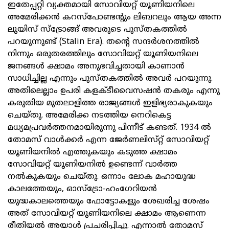
ഇതേപ്പറ്റി വ്യക്തമായി സോവിയറ്റ് യൂണിയനിലെ
അമേരിക്കൻ കറസ്‌പോണ്ടന്റും ലിബറലും ആയ അന്ന
ലൂയിസ് സ്‌ട്രോങ്ങ് അവരുടെ പുസ്തകത്തിൽ
പറയുന്നുണ്ട് (Stalin Era). തന്റെ സന്ദർശനത്തിൽ
നിന്നും ഒരുതരത്തിലും സോവിയറ്റ് യൂണിയനിലെ
ജനങ്ങൾ ക്ഷാമം അനുഭവിച്ചതായി കാണാൻ
സാധിച്ചില്ല എന്നും പുസ്തകത്തിൽ അവർ പറയുന്നു.
അതിലെല്ലാം ഉപരി കളക്ടീവൈസഷൻ തകരും എന്നു
കരുതിയ മുതലാളിത്ത രാജ്യങ്ങൾ ഇളിഭ്യരാകുകയും
ചെയ്തു. അമേരിക്ക നടത്തിയ നെറികെട്ട
മധ്യമപ്രവർത്തനമായിരുന്നു പിന്നീട് കണ്ടത്. 1934 ൽ
തോമസ് വാൾക്കർ എന്ന ജേർണലിസ്‌റ്റ് സോവിയറ്റ്
യൂണിയനിൽ എത്തുകയും കടുത്ത ക്ഷാമം
സോവിയറ്റ് യൂണിയനിൽ ഉണ്ടെന്ന് വാർത്ത
നൽകുകയും ചെയ്തു. ഒന്നാം ലോക മഹായുദ്ധ
കാലത്തേയും, ഓസ്‌ട്രോ-ഹംഗേറിയൻ
യുദ്ധകാലത്തെയും ഫോട്ടോകളും ശേഖരിച്ച ശേഷം
അത് സോവിയറ്റ് യൂണിയനിലെ ക്ഷാമം ആണെന്ന
രീതിയൽ അയാൾ പ്രചരിപ്പിച്ചു. എന്നാൽ തോമസ്