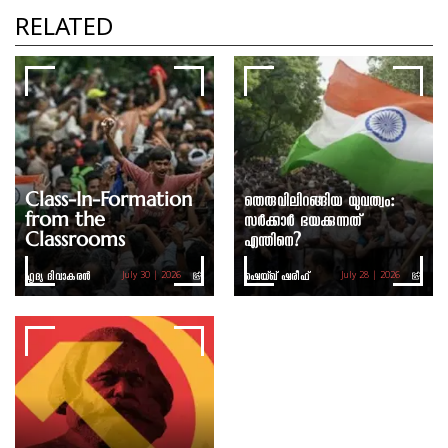
കെ എം സീതി
RELATED
Class-In-Formation
തെരുവിലിറങ്ങിയ യുവത്വം:
from the
സർക്കാർ ഭയക്കുന്നത്
Classrooms
എന്തിനെ?
ഹൃദ്യ ദിവാകരൻ
ഷെയ്ഖ് ഷരീഫ്
July 30 | 2026
July 28 | 2026