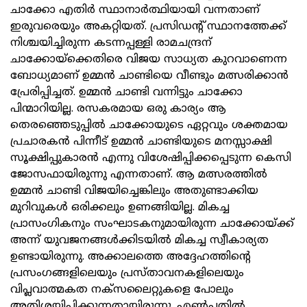
ചാക്കോ എതിര്‍ സ്ഥാനാര്‍ത്ഥിയായി വന്നതാണ്
ഇരുവരെയും അകറ്റിയത്. പ്രസിഡന്റ് സ്ഥാനത്തേക്ക്
നിശ്ചയിച്ചിരുന്ന കടന്നപ്പള്ളി രാമചന്ദ്രന്
ചാക്കോയ്‌ക്കെതിരെ വിജയ സാധ്യത കുറവാണെന്ന
ബോധ്യമാണ് ഉമ്മന്‍ ചാണ്ടിയെ വീണ്ടും മത്സരിക്കാന്‍
പ്രേരിപ്പിച്ചത്. ഉമ്മന്‍ ചാണ്ടി വന്നിട്ടും ചാക്കോ
പിന്മാറിയില്ല. രസകരമായ ഒരു കാര്യം ആ
തെരഞ്ഞെടുപ്പില്‍ ചാക്കോയുടെ ഏറ്റവും ശക്തമായ
പ്രചാരകന്‍ പിന്നീട് ഉമ്മന്‍ ചാണ്ടിയുടെ മനസ്സാക്ഷി
സൂക്ഷിപ്പുകാരന്‍ എന്നു വിശേഷിപ്പിക്കപ്പെടുന്ന കെസി
ജോസഫായിരുന്നു എന്നതാണ്. ആ മത്സരത്തില്‍
ഉമ്മന്‍ ചാണ്ടി വിജയിച്ചെങ്കിലും അതുണ്ടാക്കിയ
മുറിവുകള്‍ ഒരിക്കലും ഉണങ്ങിയില്ല. മികച്ച
പ്രാസംഗികനും സംഘാടകനുമായിരുന്ന ചാക്കോയ്ക്ക്
അന്ന് യുവജനങ്ങള്‍ക്കിടയില്‍ മികച്ച സ്വീകാര്യത
ഉണ്ടായിരുന്നു. അക്കാലത്തെ അദ്ദേഹത്തിന്റെ
പ്രസംഗങ്ങളിലെയും പ്രസ്താവനകളിലെയും
വിപ്ലവാത്മകത നക്സലൈറ്റുകളെ പോലും
അതിശയിപ്പിക്കുന്നതായിരുന്നു. എണ്‍പതില്‍