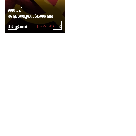
ജനാവലി
രണ്ടുദശാബ്ദങ്ങൾക്കുശേഷം
ടി ടി ശ്രീകുമാര്‍
July 25 | 2026