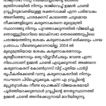
രാജ്യസഭാ സീറ്റ് നിഷേധിച്ചതിന്റെ പേരില്‍
മന്ത്രിസഭയില്‍ നിന്നും രാജിവെച്ച് ഉമ്മന്‍ ചാണ്ടി
ഗ്രൂപ്പിനുവേണ്ടിയുള്ള രക്തസാക്ഷി എന്ന പരിവേഷം
അണിഞ്ഞു. ചാരക്കേസ് കാലത്തെ ചടുലമായ
നീക്കങ്ങളിലൂടെ കരുണാകരനെ മുഖ്യമന്ത്രി
സ്ഥാനത്തു നിന്നും പുറത്താക്കുന്നതില്‍ വിജയിച്ചു.
തൊണ്ണൂറ്റിയാറിലെ ലോക്‌സഭാ തെരഞ്ഞെടുപ്പിലെ
പരാജയത്തിനു ശേഷം കരുണാകരന് ഒരിക്കലും പഴയ
പ്രതാപം വീണ്ടെടുക്കാനായില്ല. 2004 ല്‍
മുഖ്യമന്ത്രിയായ ശേഷം കരുണാകരനോടും
മുരളീധരനോടും ഒരു വിട്ടുവീഴ്ചയും വേണ്ട എന്ന
നിലപാടാണ് ഉമ്മന്‍ ചാണ്ടി എടുക്കുന്നത്. അങ്ങനെ
കരുണാകരന് കോണ്‍ഗ്രസ് വിട്ട് പുതിയ പാര്‍ട്ടി
രൂപീകരിക്കേണ്ടി വന്നു. കരുണാകരനില്‍ നിന്നും
സംഘടന പിടിച്ചെടുക്കുക എന്ന എ ഗ്രൂപ്പിന്റെ
മുപ്പതുവര്‍ഷം നീണ്ട പ്രൊജക്ട് വിജയകരമായി
പൂര്‍ത്തിയാക്കുമ്പോള്‍ ഗ്രൂപ്പിന്റെ നേതൃസ്ഥാനത്ത്
ഉമ്മന്‍ ചാണ്ടി അനിഷേധ്യനായി മാറിയിരുന്നു.