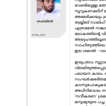
സുഡാനിലെ രണ്ട
വേണ്ടിയുള്ള മ
നൂറുകണക്കിന് 
അമേരിക്കയും ബ
എം ലുഖ്മാന്‍
ത്വയ്യിബ് സാലിഹ
എത്രമേൽ സങ്കടപ്
ലോകത്തിന്റെ വി
29 May
2023
അദ്ദേഹത്തിലൂടെ
സാഹിത്യത്തിലെ
ഇല ശമാൽ - വടക
ഇരുപതാം നൂറ്റാ
വിലയിരുത്തപ്പെടു
പലായന കാലം. 
സംഘർഷഭരിതമായ
കടന്നുപോകുകയായ
അധിനിവേശം നട
'നവീകരണ' ശ്രമങ
മനുഷ്യരുടെ പച്