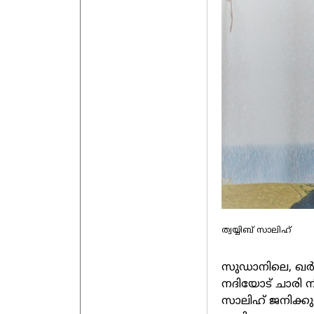
ത്വയ്യിബ് സാലിഹ്
സുഡാനിലെ, ഖർത
നദിയോട് ചാരി നി
സാലിഹ് ജനിക്കുന