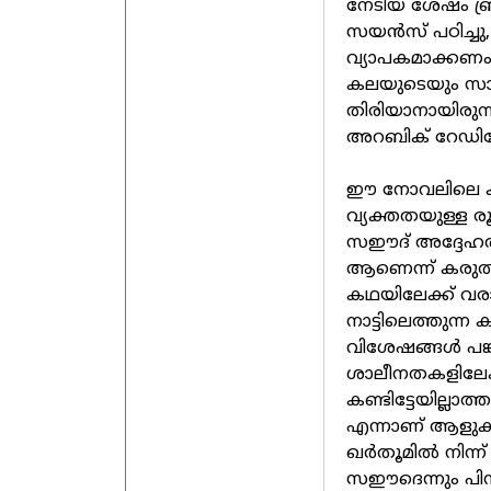
നേടിയ ശേഷം ബ്ര
സയൻസ് പഠിച്ചു
വ്യാപകമാക്കണം എ
കലയുടെയും സാഹ
തിരിയാനായിരുന്
അറബിക് റേഡിയ
ഈ നോവലിലെ കഥപ
വ്യക്തതയുള്ള ര
സഈദ് അദ്ദേഹത്ത
ആണെന്ന് കരുതാ
കഥയിലേക്ക്‌ വ
നാട്ടിലെത്തുന
വിശേഷങ്ങൾ പങ്കു
ശാലീനതകളിലേക്
കണ്ടിട്ടേയില്ല
എന്നാണ് ആളുകൾ
ഖർതൂമിൽ നിന്ന
സഈദെന്നും പിന്