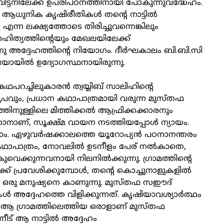
ിട്ടനിലേക്ക് ഉപരിപഠനത്തിനായി പോകുന്നുവദ്ധേഹം.
, ആധുനിക കൃഷിരീതികൾ തന്റെ നാട്ടിൽ
ന്ന ലക്ഷ്യത്തോടെ തിരിച്ചുവന്നെങ്കിലും
ിത്യത്തിന്റെയും മേഖലയിലേക്ക്
നു അദ്ദേഹത്തിന്റെ നിയോഗം. ദീർഘകാലം ബി.ബി.സി
ോയിൽ ഉദ്യോഗസ്ഥനായിരുന്നു.
റച്ചിലുകാരൻ ത്വയ്യിബ് സാലിഹിന്റെ
ൂപവും, പ്രധാന കഥാപാത്രമായി വരുന്ന മുസ്തഫ
ിനുള്ളിലെ മിത്തിക്കൽ ആഫ്രിക്കക്കാരനും
നാണ്, സൂക്ഷ്മ വായന നടത്തിയപ്പോൾ ന്യായം.
രാം. ഏഴുവർഷക്കാലത്തെ യൂറോപ്യൻ പഠനാനന്തരം
്ന കഥാപാത്രം, നോവലിൽ ഉടനീളം പേര് നൽകാതെ,
വെക്കുന്നവനായി നിലനിൽക്കുന്നു. ഗ്രാമത്തിന്റെ
ക് പ്രവേശിക്കുമ്പോൾ, തന്റെ കൊച്ചുനാളുകളിൽ
ാത്ത ഒരു മനുഷ്യനെ കാണുന്നു. മുസ്തഫ സഈദ്
 അദ്ദേഹത്തെ വിളിക്കുന്നത്. കൃഷിയാവശ്യാർത്ഥം
് ആ ഗ്രാമത്തിലെത്തിയ ഒരാളാണ് മുസ്തഫ
നീട് ആ നാട്ടിൽ അദ്ദേഹം