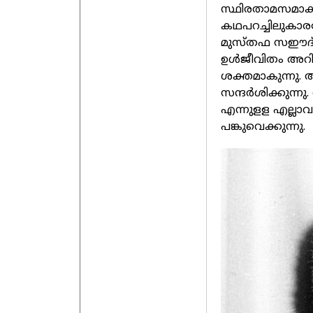
സ്ഥിരതാമസമാക്
കഥപറച്ചിലുകാരന
മുസ്തഫ സഈദ് 
ഉൾജീവിതം അറി
ശക്തമാകുന്നു
സന്ദർശിക്കുന്ന
എന്നുളള എല്ലാ
പങ്കുവെക്കുന്നു.