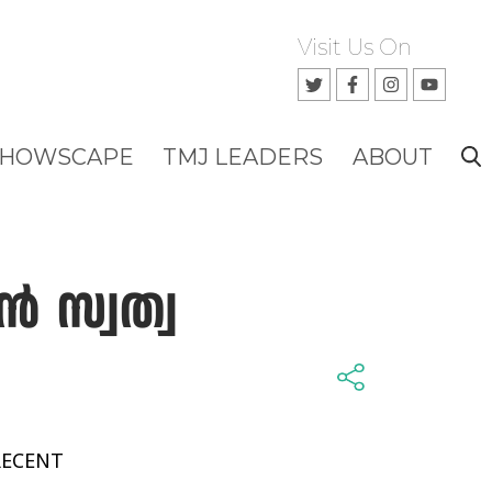
Visit Us On
SHOWSCAPE
TMJ LEADERS
ABOUT
 സ്വത്വ
RECENT