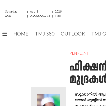
Saturday
Aug 8
2026
ശനി
കർക്കടകം 23
1201
HOME
TMJ 360
OUTLOOK
TMJ 
PENPOINT
ഫിക്ഷന
മുദ്രക
സു
ഡാനിൽ ആഭ്
ഞാൻ ത്വയ്യിബ് 