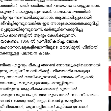
ു കക്ഷികൾ തമ്മിലുള്ള അധികാരത്തിന്
ത്സരത്തിൽ, പതിനായിരങ്ങൾ പലായനം ചെയ്യുമ്പോൾ,
മനുഷ്യർ കൊല്ലപ്പെടുമ്പോൾ, രക്ഷകവേഷത്തിൽ
്രിട്ടനും സംസാരിക്കുമ്പോൾ, ആലോചിച്ചുപോയി
് ജീവിച്ചിരുന്നുവെങ്കിൽ ഈ അശുഭകാലത്തെക്കുറിച്ച്
പെടുമായിരുന്നുവെന്ന്. ഖർതൂമിനെക്കുറിച്ചു
വിധ ഭാഗങ്ങളിൽ ആദ്യം കേൾക്കുന്നത്,
യാകണം. 1966 ൽ പ്രസിദ്ധീകരിച്ച, ലോക
 മഹാനോവലുകളിലൊന്നിലൂടെ. മൗസിമുൽ ഹിജ്റതി
്കോട്ടുള്ള പലായന കാലം.
ണ്ടിലെ ഏറ്റവും മികച്ച അറബ് നോവലുകളിലൊന്നായി
ന്നു, ത്വയ്യിബ് സാലിഹിന്റെ പടിഞ്ഞാറിലേക്കുള്ള
ആ നോവൽ വായിക്കുമ്പോൾ, പലതരം തീമുകൾ;
വയും മധുരമുള്ളവയും മനസ്സിലൂടെ
ിരുന്നു. ആഫ്രിക്കക്കാരന്റെ ഭൂമിയിൽ
ത്തുന്ന യൂറോപ്യർ, അവരുടെ മേൽ സാംസ്‌കാരിക
്ങൾ നടത്തുന്നത്, ആഫ്രിക്കൻ ഗ്രങ്ങളിലെ
ച ജീവിതങ്ങൾ, യൂറോപ്പിലേക്ക് കുടിയേറുമ്പോൾ