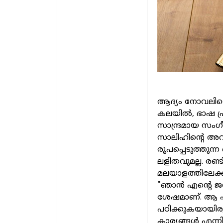
ആദ്യം നോവലിന്റ
കലയിൽ, ഭാഷ പ്
സാന്ദ്രമായ സംഗീ
സാലിഹിന്റെ അറ
രൂപപ്പെടുത്തുന്
ലളിതവുമല്ല. രണ്
മലയാളത്തിലേക്
"ഞാൻ എന്റെ ജനങ്
ശേഷമാണ്. ആ 
പഠിക്കുകയായിര
കാര്യങ്ങൾ എന്ന