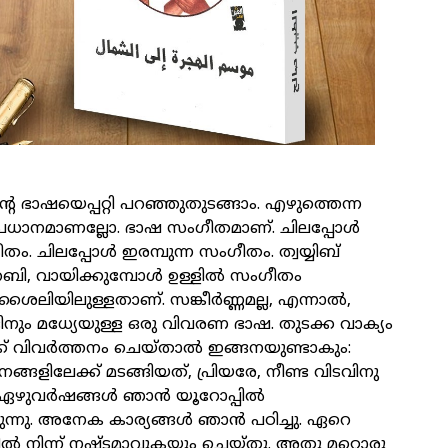
െ ഭാഷയെപ്പറ്റി പറഞ്ഞുതുടങ്ങാം. എഴുത്തെന്ന
രധാനമാണല്ലോ. ഭാഷ സംഗീതമാണ്. ചിലപ്പോൾ
തം. ചിലപ്പോൾ ഇരമ്പുന്ന സംഗീതം. ത്വയ്യിബ്
ബി, വായിക്കുമ്പോൾ ഉള്ളിൽ സംഗീതം
ന ശൈലിയിലുള്ളതാണ്. സങ്കീർണ്ണമല്ല, എന്നാൽ,
ടിനും മധ്യേയുള്ള ഒരു വിവരണ ഭാഷ. തുടക്ക വാക്യം
ക് വിവർത്തനം ചെയ്‌താൽ ഇങ്ങനയുണ്ടാകും:
ങളിലേക്ക് മടങ്ങിയത്, പ്രിയരേ, നീണ്ട വിടവിനു
ഏഴുവർഷങ്ങൾ ഞാൻ യൂറോപ്പിൽ
ുന്നു. അനേക കാര്യങ്ങൾ ഞാൻ പഠിച്ചു. ഏറെ
ിൽ നിന്ന് നഷ്ടമാവുകയും ചെയ്തു. അതു മറ്റൊരു