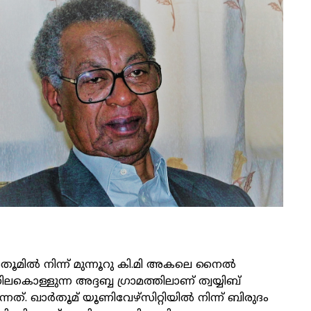
ൂമിൽ നിന്ന് മുന്നൂറു കി.മി അകലെ നൈൽ
ലകൊള്ളുന്ന അദ്ദബ്ബ ഗ്രാമത്തിലാണ് ത്വയ്യിബ്
്നത്. ഖാർതൂമ് യൂണിവേഴ്‌സിറ്റിയിൽ നിന്ന് ബിരുദം