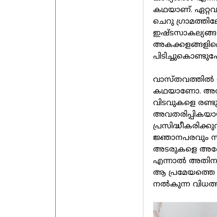
കഥയാണ്. ഏറ്റവ
ചെറു ഗ്രാമത്തിലേ
ഇഷ്ടസാകല്യങ്
അകക്കളങ്ങളിലെ
പിടിച്ചുകൊണ്ടു
വാസ്തവത്തിൽ ഇ
കഥയാണോ. അദ്ദ
വിടവുകളെ രണ്ടു
അവതരിപ്പികയായ
പ്രസിദ്ധീകരിക്ക
ജ്ഞാനപരവും സ
അടരുകളെ അങ്ങേയറ
എന്നാൽ അതിനും പ
ആ പ്രമേയത്തെ
നൽകുന്ന വിധത്ത