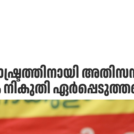
ഷ്ട്രത്തിനായി അതിസമ്പ
േക നികുതി ഏർപ്പെടുത്