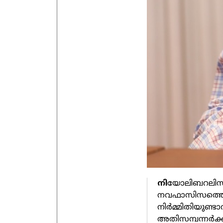
നി
യോലിബറലിസം 
നവഫാസിസത്തെ മ
നിർമ്മിതിയുണ്
അതിസമ്പന്നർക്ക