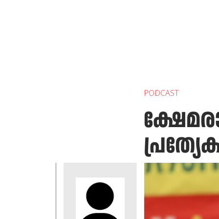
PODCAST
ക്ഷേമരാ
പ്രത്യ