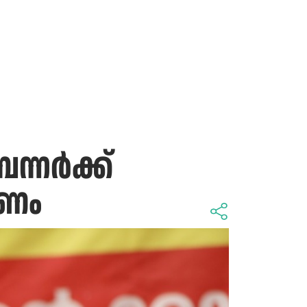
ന്നർക്ക്
തണം