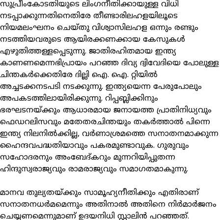
സുപ്രീംകോടതിയുടെ ലിംഗനീതിക്കായുള്ള വിധി
നടപ്പാക്കുന്നതിനെതിരേ തീണ്ടാരിലഹളയിലൂടെ
നിയമലംഘനം ചെയ്തു വിശ്വാസിലഹള ഒന്നും രണ്ടും
നടത്തിയവരുടെ ആയിരക്കണക്കായ കേസുകള്‍
എഴുതിത്തള്ളപ്പെടുന്നു. ജാതിരഹിതമായ ഇന്ത്യ
കാണണമെന്നഭിപ്രായം പറഞ്ഞ ദിവ്യ ദ്വിവേദിയെ പോലുള്ള
ചിന്തകര്‍ക്കെതിരേ ദില്ലി ഐ. ഐ. റ്റിയില്‍
അച്ചടക്കനടപടി നടക്കുന്നു. ഇന്ത്യയെന്ന പേരുപോലും
അപകടത്തിലായിരിക്കുന്നു. റിപ്പബ്ലിക്കിനും
ഭരഘടനയ്ക്കും ആധാരമായ ജനായത്ത പ്രാതിനിധ്യവും
ഫെഡറലിസവും മതേതരചിന്തയും തകര്‍ത്താല്‍ പിന്നെ
ഇന്ത്യ നിലനില്‍ക്കില്ല, വര്‍ണാശ്രമത്തെ സനാതനമാക്കുന്ന
ഹൈന്ദവപദ്ധതിയാവും പകരമുണ്ടാവുക. ഗുരുവും
സഹോദരനും അംബേദ്കറും മുന്നറിയിപ്പുതന്ന
ഹിന്ദുസ്വരാജ്യവും രാമരാജ്യവും സമാഗതമാകുന്നു.
മാനവ തുല്യതയ്ക്കും സാമൂഹ്യനീതിക്കും എതിരാണ്
സനാതനധര്‍മമെന്നും അതിനാല്‍ അതിനെ നിര്‍മാര്‍ജനം
ചെയ്യണമെന്നുമാണ് ഉദയനിധി സ്റ്റാലിന്‍ പറഞ്ഞത്.