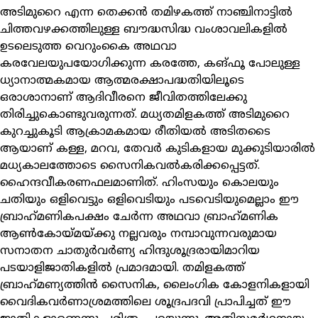
അടിമുറൈ എന്ന തെക്കന്‍ തമിഴകത്ത് നാഞ്ചിനാട്ടില്‍
ചിത്തവഴക്കത്തിലുള്ള ബൗദ്ധസിദ്ധ വംശാവലികളില്‍
ഉടലെടുത്ത വെറുംകൈ അഥവാ
കരവേലയുപയോഗിക്കുന്ന കരത്തേ, കങ്ഫൂ പോലുള്ള
ധ്യാനാത്മകമായ ആത്മരക്ഷാപദ്ധതിയിലൂടെ
ഒരാശാനാണ് ആദിവീരനെ ജീവിതത്തിലേക്കു
തിരിച്ചുകൊണ്ടുവരുന്നത്. മധ്യതമിളകത്ത് അടിമുറൈ
കുറച്ചുകൂടി ആക്രാമകമായ രീതിയല്‍ അടിതടൈ
ആയാണ് കള്ള, മറവ, തേവര്‍ കുടികളായ മുക്കുടിയാരില്‍
മധ്യകാലത്തോടെ സൈനികവല്‍കരിക്കപ്പെട്ടത്.
ഹൈന്ദവീകരണഫലമാണിത്. ഹിംസയും കൊലയും
ചതിയും ഒളിവെട്ടും ഒളിവെടിയും പടവെടിയുമെല്ലാം ഈ
ബ്രാഹ്‌മണികപക്ഷം ചേര്‍ന്ന അഥവാ ബ്രാഹ്‌മണിക
ആണ്‍കോയ്മയ്ക്കു നല്ലവരും നമ്പാവുന്നവരുമായ
സനാതന ചാതുര്‍വര്‍ണ്യ ഹിന്ദുശൂദ്രരായിമാറിയ
പടയാളിജാതികളില്‍ പ്രമാദമായി. തമിളകത്ത്
ബ്രാഹ്‌മണ്യത്തിന്‍ സൈനിക, ലൈംഗിക കോളനികളായി
വൈദികവര്‍ണാശ്രമത്തിലെ ശൂദ്രപദവി പ്രാപിച്ചത് ഈ