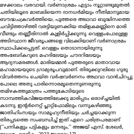
മഴക്കാലം വരവായി. വര്‍ണാശ്രമം എട്ടാം നൂറ്റാണ്ടുമുതല്‍
ചതിയിലൂടെ മാബലിയെന്ന ദാനധര്‍മിയും നീതിമാനുമായ
ബൗദ്ധചക്രവര്‍ത്തിയെ, പുത്തരെ അഥവാ ബുദ്ധിസത്തെ
ചവിട്ടിത്താഴ്ത്തി വരട്ടിയുണക്കിയ തമിളകമണ്ണിനെ മാരി
വീണ്ടും തണ്ണീരിനാല്‍ കുളിര്‍പ്പിക്കുന്നു. വെള്ളംപോലുള്ള
അടിസ്ഥാന ജീവരൂപങ്ങളെ വിലക്കിയാണ് വര്‍ണാശ്രമം
സ്ഥാപിക്കപ്പെട്ടത്. വെള്ളം തൊടാനായിരുന്നു
അംബേദ്കറുടെ മഹദിലേയും ചൗദറിലേയും
ആദ്യസമരങ്ങള്‍. മാരിയമ്മന്‍ പുത്തരുടെ മാതാവായ
മഹാമായയുടെ ഗ്രാമ്യരൂപവുമാണ്. തിരുക്കുറലിലെ ഗുരു
വിവര്‍ത്തനം ചെയ്ത വര്‍ഷവര്‍ണനം അഥവാ വാന്‍ചിറപ്പു
പോലെ അതു പാരിന്നൊരമൃതെന്നുണരുന്നു.
തമിഴകത്തുമാത്രം പത്തുകോടിയുടെ
സാമ്പത്തികവിജയത്തിലേക്കു മാരിപ്പടം ഒരാഴ്ച്ചയില്‍
കടന്നു. ഇന്റര്‍നെറ്റ് പ്ലാറ്റ്ഫോമിലും വന്നുകഴിഞ്ഞു.
ജാതിഹിംസയും സാമൂഹ്യനീതിയും ചര്‍ച്ചയാക്കുന്ന
തിരപ്പടത്തെ സംബന്ധിച്ച് ഇത് ഏറെ ചരിത്രപരമാണ്
(''പന്നികളും പട്ടികളും മന്നരും,'' അജയ് എസ്. ശേഖര്‍,