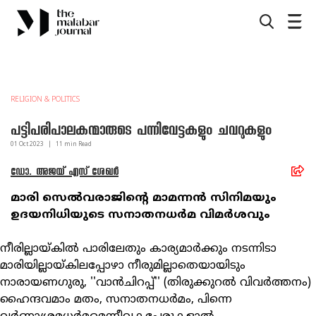
RELIGION & POLITICS
പട്ടിപരിപാലകന്മാരുടെ പന്നിവേട്ടകളും ചവറുകളും
01 Oct
2023
|
11
min Read
ഡോ. അജയ് എസ് ശേഖർ
മാരി സെല്‍വരാജിന്റെ മാമന്നന്‍ സിനിമയും
ഉദയനിധിയുടെ സനാതനധര്‍മ വിമര്‍ശവും
നീരില്ലായ്കില്‍ പാരിലേതും കാര്യമാര്‍ക്കും നടന്നിടാ
മാരിയില്ലായ്കിലപ്പോഴാ നീരുമില്ലാതെയായിടും
നാരായണഗുരു, ''വാന്‍ചിറപ്പ്'' (തിരുക്കുറല്‍ വിവര്‍ത്തനം)
ഹൈന്ദവമാം മതം, സനാതനധര്‍മം, പിന്നെ