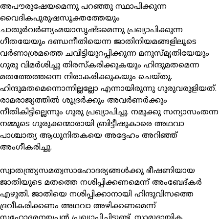
അപൗരുഷേയമെന്നു പറഞ്ഞു സ്ഥാപിക്കുന്ന
വൈദികപുരുഷസൂക്തത്തേയും
ചാതുര്‍വര്‍ണ്യംമയാസൃഷ്ടമെന്നു പ്രഖ്യാപിക്കുന്ന
ഗീതയേയും ദണ്ഡനീതിയെന്ന ജാതിനിയമങ്ങളിലൂടെ
വര്‍ണാശ്രമത്തെ ചവിട്ടിയുറപ്പിക്കുന്ന മനുസ്മൃതിയേയും
ഗുരു വിമര്‍ശിച്ചു തിരസ്‌കരിക്കുകയും ഹിന്ദുമതമെന്ന
മതത്തേത്തന്നെ നിരാകരിക്കുകയും ചെയ്തു.
ഹിന്ദുമതമെന്നൊന്നില്ലല്ലോ എന്നായിരുന്നു ഗുരുവരുളിയത്.
രാമരാജ്യത്തില്‍ ശൂദ്രര്‍ക്കും അവര്‍ണര്‍ക്കും
നീതികിട്ടില്ലെന്നും ഗുരു പ്രഖ്യാപിച്ചു. നമുക്കു സന്യാസംതന്ന
നമ്മുടെ ഗുരുക്കന്മാരായി ബ്രിട്ടീഷുകാരെ അഥവാ
പാശ്ചാത്യ ആധുനിതകയെ അദ്ദേഹം അറിഞ്ഞ്
അംഗീകരിച്ചു.
സ്വാതന്ത്ര്യസമത്വസാഹോദര്യങ്ങള്‍ക്കു ഭീഷണിയായ
ജാതിയുടെ മതത്തെ നശിപ്പിക്കണമെന്ന് അംബേദ്കര്‍
എഴുതി. ജാതിയെ നശിപ്പിക്കാനായി ഹിന്ദുവിസത്തെ
ദ്രവീകരിക്കണം അഥവാ അഴിക്കണമെന്ന്
സഹോദരനയ്യപ്പന്‍ പ്രഖ്യാപിച്ചിട്ടുണ്ട്. സാമുദായിക