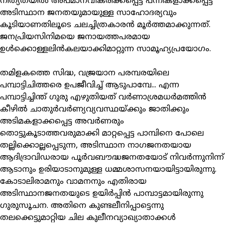
നിത്യതയില്‍ അപമാനവീകരിക്കപ്പെട്ട് പന്നികളാക്കപ്പെട്ട
അടിസ്ഥാന ജനതയുമായുള്ള സാഹോദര്യവും
കൂടിയാണതിലൂടെ ചലച്ചിത്രകാരന്‍ മൂര്‍ത്തമാക്കുന്നത്.
ജനപ്രിയസിനിമയെ ജനായത്തപരമായ
ഉള്‍ക്കൊള്ളലിന്‍കലയാക്കിമാറ്റുന്ന സാമൂഹ്യപ്രയോഗം.
തമിളകത്തെ സിദ്ധ, വജ്രയാന പരമ്പരയിലെ
പമ്പാട്ടിചിത്തരെ ഉപജീവിച്ച് ആടുപാമ്പേ... എന്ന
പമ്പാട്ടിച്ചിന്ത് ഗുരു എഴുതിയത് വര്‍ണാശ്രമധര്‍മത്തിന്‍
കീഴില്‍ ചാതുര്‍വര്‍ണ്യവ്യവസ്ഥയ്ക്കും ജാതിക്കും
അടിമകളാക്കപ്പെട്ട അവര്‍ണരും
തൊട്ടുകൂടാത്തവരുമാക്കി മാറ്റപ്പെട്ട പാമ്പിനെ പോലെ
തല്ലിക്കൊല്ലപ്പെടുന്ന, അടിസ്ഥാന നാഗജനതയായ
ആദിദ്രാവിഡരായ പൂര്‍വബൗദ്ധജനതയോട് നിവര്‍ന്നുനിന്ന്
ആടാനും ഉരിയാടാനുമുള്ള ധമ്മശാസനയായിട്ടായിരുന്നു.
കോടാലിരാമനും വാമനനും എതിരായ
അടിസ്ഥാനജനതയുടെ ഉയിര്‍പ്പിന്‍ പാമ്പാട്ടമായിരുന്നു
ഗുരുസൂചന. അതിനെ കുണ്ടലീനിപ്പാട്ടെന്നു
തലക്കെട്ടുമാറ്റിയ ചില കുലീനവ്യാഖ്യാതാക്കള്‍