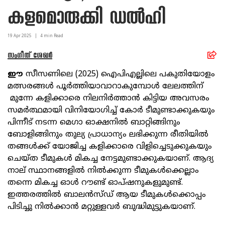
കളമൊരുക്കി ഡൽഹി
19 Apr
2025
|
4
min Read
സംഗീത് ശേഖര്‍
ഈ
സീസണിലെ (2025) ഐപിഎല്ലിലെ പകുതിയോളം
മത്സരങ്ങൾ പൂർത്തിയാവാറാകുമ്പോൾ ലേലത്തിന്
മുന്നേ കളിക്കാരെ നിലനിർത്താൻ കിട്ടിയ അവസരം
സമർത്ഥമായി വിനിയോഗിച്ച് കോർ ടീമുണ്ടാക്കുകയും
പിന്നീട് നടന്ന മെഗാ ഓക്ഷനിൽ ബാറ്റിങ്ങിനും
ബോളിങ്ങിനും തുല്യ പ്രാധാന്യം ലഭിക്കുന്ന രീതിയിൽ
തങ്ങൾക്ക് യോജിച്ച കളിക്കാരെ വിളിച്ചെടുക്കുകയും
ചെയ്ത ടീമുകൾ മികച്ച നേട്ടമുണ്ടാക്കുകയാണ്. ആദ്യ
നാല് സ്ഥാനങ്ങളിൽ നിൽക്കുന്ന ടീമുകൾക്കെല്ലാം
തന്നെ മികച്ച ഓൾ റൗണ്ട് ഓപ്‌ഷനുകളുമുണ്ട്.
ഇത്തരത്തിൽ ബാലൻസ്ഡ് ആയ ടീമുകൾക്കൊപ്പം
പിടിച്ചു നിൽക്കാൻ മറ്റുള്ളവർ ബുദ്ധിമുട്ടുകയാണ്.