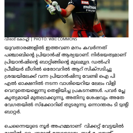
വിരാട് കോഹ്ലി | PHOTO: WIKI COMMONS
യുവതാരങ്ങളിൽ ഇത്തവണ മനം കവർന്നത്
പഞ്ചാബിന്റെ പ്രിയാൻഷ് ആര്യയാണ്. നിർഭയത്വമാണ്
പ്രിയാൻഷിന്റെ ബാറ്റിങ്ങിന്റെ മുഖമുദ്ര. ഡൽഹി
പ്രീമിയർ ലീഗിൽ ഒരോവറിൽ ആറ് സിക്സടിച്ചു
ശ്രദ്ധയിലേക്ക് വന്ന പ്രിയാൻഷിനു വേണ്ടി ഐ പി
എൽ ഓക്ഷനിൽ നടന്ന വാശിയെറിയ ലേലം വിളി
വെറുതെയല്ലെന്നു തെളിയിച്ച പ്രകടനങ്ങൾ. പവർ പ്ലേ
കൃത്യമായി മുതലാക്കുന്നു, അതിനു ശേഷവും അതേ
വേഗതയിൽ സ്ക്കോറിങ് തുടരുന്നു. ഒന്നാന്തരം ടി ട്വന്റി
ബാറ്റർ.
ചെന്നൈയുടെ നൂർ അഹമ്മദാണ് വിക്കറ്റ് വേട്ടയിൽ