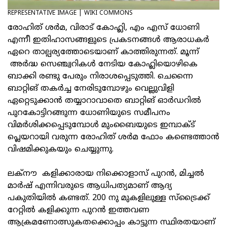
REPRESENTATIVE IMAGE | WIKI COMMONS
രോഹിത് ശർമ, വിരാട് കോഹ്ലി, എം എസ് ധോണി
എന്നീ ഇതിഹാസങ്ങളുടെ പ്രകടനങ്ങൾ ആരാധകർ
ഏറെ താല്പര്യത്തോടെയാണ് കാത്തിരുന്നത്. മൂന്ന്
അർദ്ധ സെഞ്ച്വറികൾ നേടിയ കോഹ്ലിയൊഴികെ
ബാക്കി രണ്ടു പേരും നിരാശപ്പെടുത്തി. ചെന്നൈ
ബാറ്റിങ് തകർച്ച നേരിടുമ്പോഴും വെല്ലുവിളി
ഏറ്റെടുക്കാൻ തയ്യാറാവാതെ ബാറ്റിങ് ഓർഡറിൽ
പുറകോട്ടിറങ്ങുന്ന ധോണിയുടെ സമീപനം
വിമർശിക്കപ്പെടുമ്പോൾ മുംബൈയുടെ ഇമ്പാക്ട്
പ്ലെയറായി വരുന്ന രോഹിത് ശർമ ഫോം കണ്ടെത്താൻ
വിഷമിക്കുകയും ചെയ്യുന്നു.
ലക്നൗ കളിക്കാരായ നിക്കൊളാസ് പുറൻ, മിച്ചൽ
മാർഷ് എന്നിവരുടെ ആധിപത്യമാണ് ആദ്യ
പകുതിയിൽ കണ്ടത്. 200 നു മുകളിലുള്ള സ്ട്രൈക്ക്
റേറ്റിൽ കളിക്കുന്ന പുറൻ ഇത്തവണ
ആക്രമണോത്സുകതക്കൊപ്പം കാട്ടുന്ന സ്ഥിരതയാണ്