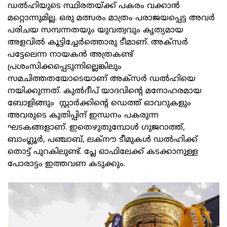
ഡൽഹിയുടെ സ്ഥിരതയ്ക്ക് പകരം വക്കാൻ
മറ്റൊന്നുമില്ല. ഒരു മത്സരം മാത്രം പരാജയപ്പെട്ട അവർ
പരിചയ സമ്പന്നതയും യുവത്വവും കൃത്യമായ
അളവിൽ കൂട്ടിച്ചേർത്തൊരു ടീമാണ്. അക്സർ
പട്ടേലെന്ന നായകൻ അത്രകണ്ട്
പ്രശംസിക്കപ്പെടുന്നില്ലെങ്കിലും
സമചിത്തതയോടെയാണ് അക്സർ ഡൽഹിയെ
നയിക്കുന്നത്. കുൽദീപ് യാദവിന്റെ മനോഹരമായ
ബോളിങ്ങും സ്റ്റാർക്കിന്റെ ഡെത്ത് ഓവറുകളും
അവരുടെ കുതിപ്പിന് ഇന്ധനം പകരുന്ന
ഘടകങ്ങളാണ്. ഇതെഴുതുമ്പോൾ ഗുജറാത്ത്,
ബാംഗ്ലൂർ, പഞ്ചാബ്, ലക്നൗ ടീമുകൾ ഡൽഹിക്ക്
തൊട്ട് പുറകിലുണ്ട്. പ്ലേ ഓഫിലേക്ക് കടക്കാനുള്ള
പോരാട്ടം ഇത്തവണ കടുക്കും.