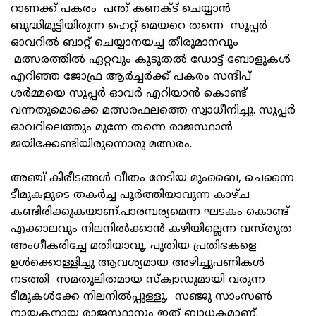
റാണക്ക് പകരം പന്ത് കണക്ട് ചെയ്യാൻ
ബുദ്ധിമുട്ടിയിരുന്ന ഹെറ്റ് മെയറെ തന്നെ സൂപ്പർ
ഓവറിൽ ബാറ്റ് ചെയ്യാനയച്ച തീരുമാനവും
മത്സരത്തിൽ ഏറ്റവും കൂടുതൽ ഡോട്ട് ബോളുകൾ
എറിഞ്ഞ ജോഫ്ര ആർച്ചർക്ക് പകരം സന്ദീപ്
ശർമ്മയെ സൂപ്പർ ഓവർ എറിയാൻ കൊണ്ട്
വന്നതുമൊക്കെ മത്സരഫലത്തെ സ്വാധീനിച്ചു. സൂപ്പർ
ഓവറിലെത്തും മുന്നേ തന്നെ രാജസ്ഥാൻ
ജയിക്കേണ്ടിയിരുന്നൊരു മത്സരം.
അഞ്ച് കിരീടങ്ങൾ വീതം നേടിയ മുംബൈ, ചെന്നൈ
ടീമുകളുടെ തകർച്ച പൂർത്തിയാവുന്ന കാഴ്ച
കണ്ടിരിക്കുകയാണ്.പാരമ്പര്യമെന്ന ഘടകം കൊണ്ട്
എക്കാലവും നിലനിൽക്കാൻ കഴിയില്ലെന്ന വസ്തുത
അംഗീകരിച്ചേ മതിയാവൂ. പുതിയ പ്രതിഭകളെ
ഉൾക്കൊള്ളിച്ചു ആവശ്യമായ അഴിച്ചുപണികൾ
നടത്തി സമതുലിതമായ സ്ക്വാഡുമായി വരുന്ന
ടീമുകൾക്കേ നിലനിൽപ്പുള്ളൂ. സഞ്ജു സാംസൺ
നായകനായ രാജസ്ഥാനും ഇത് ബാധകമാണ്.