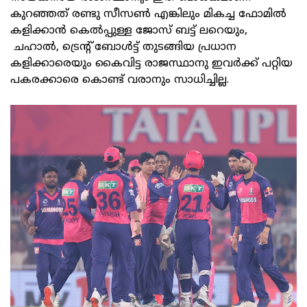
കുറഞ്ഞത് രണ്ടു സീസൺ എങ്കിലും മികച്ച ഫോമിൽ
കളിക്കാൻ കെൽപ്പുള്ള ജോസ് ബട്ട് ലറെയും,
ചഹാൽ, ട്രെന്റ് ബോൾട്ട് തുടങ്ങിയ പ്രധാന
കളിക്കാരെയും കൈവിട്ട രാജസ്ഥാനു ഇവർക്ക് പറ്റിയ
പകരക്കാരെ കൊണ്ട് വരാനും സാധിച്ചില്ല.