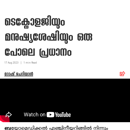
ടെക്നോളജിയും
മനുഷ്യശേഷിയും ഒരു
പോലെ പ്രധാനം
17 Aug
2023
|
1
min Read
റോഷ് ചെറിയാന്‍
ബ
യോമെഡിക്കല്‍ എഞ്ചിനീയറിങ്ങില്‍ നിന്നും