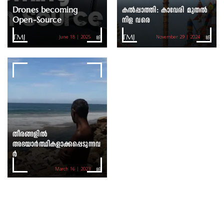
Drones becoming
കൽപ്പാത്തി: കാവേരി മുതൽ
Open-Source
നിള വരെ
TMJ
TMJ
June 18 | 2025
November 29 | 2024
തീരങ്ങളില്‍
അഭയാര്‍ത്ഥികളാക്കപ്പെടുന്നവ
ര്‍
March 16 | 2023