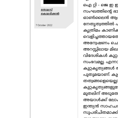
ഐ റ്റി - ജെ ഇ ഇ
തോമസ്
സംഘത്തിന്റെ ഭാ
കൊമരിക്കൽ
ഓണ്‍ലൈന്‍ ആയിര
നേതൃത്വത്തില്‍ പ
7 October
2022
കൃത്രിമം കാണിക്കു
വെളിച്ചത്തായ
അന്വേഷണം ചെന്
അറസ്റ്റിലായ മിഖാ
വിദേശികള്‍ കുറ്
സംഭവമല്ല. എന്നാ
കുറ്റകൃത്യങ്ങള്‍
പുതുമയാണ്. കുറ്
തത്വങ്ങളെയെല്ല
കുറ്റകൃത്യങ്ങള
മുതലിന് അടുത്
അയാള്‍ക്ക് ലോകത
ഇന്ത്യന്‍ സാഹചര
സുപരിചിതമാക്കി