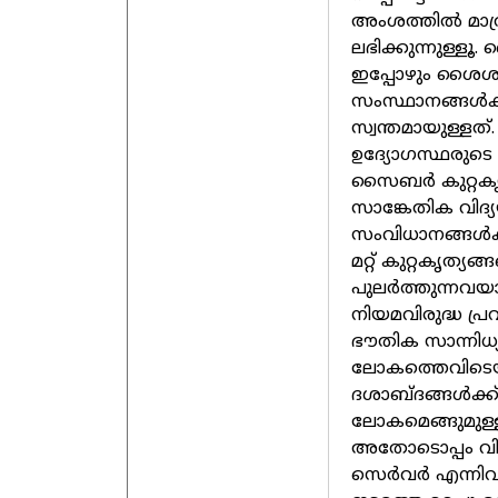
അംശത്തില്‍ മാത്ര
ലഭിക്കുന്നുള്ളൂ
ഇപ്പോഴും ശൈശവ 
സംസ്ഥാനങ്ങള്‍ക
സ്വന്തമായുള്ളത്
ഉദ്യോഗസ്ഥരുടെ
സൈബര്‍ കുറ്റകൃ
സാങ്കേതിക വിദ്
സംവിധാനങ്ങള്‍ക്ക
മറ്റ് കുറ്റകൃത്
പുലര്‍ത്തുന്നവ
നിയമവിരുദ്ധ പ്രവ
ഭൗതിക സാന്നിധ്
ലോകത്തെവിടെയിരു
ദശാബ്ദങ്ങള്‍ക്ക
ലോകമെങ്ങുമുള്ള ക
അതോടൊപ്പം വി പി
സെര്‍വര്‍ എന്നി