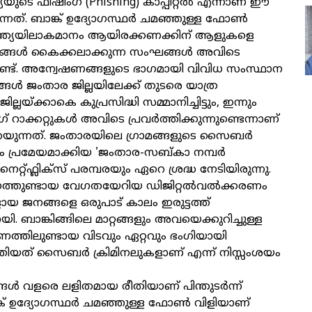
ത്യയുടെ ഫിഷിംഗ് (Phishing) കാപ്പിറ്റല്‍ എന്നാണ് ഈ
ുന്നത്. ബാങ്ക് ഉദ്യോഗസ്ഥര്‍ ചമഞ്ഞുള്ള ഫോണ്‍
ന്ത്യയിലാകമാനം ആയിരക്കണക്കിന് ആളുകളെ
ക്ഷങ്ങള്‍ കൈക്കലാക്കുന്ന സംഘങ്ങള്‍ അവിടെ
ന്നുണ്ട്. അന്വേഷണങ്ങളുടെ ഭാഗമായി വിവിധ സംസ്ഥാന
്‍ ജംതാര ജില്ലയിലേക്ക് തുടരെ യാത്ര
 ജില്ലയ്ക്കാകെ കുപ്രസിദ്ധി സമ്മാനിച്ചിട്ടും, ഇന്നും
ാക്കറ്റുകള്‍ അവിടെ പ്രവര്‍ത്തിക്കുന്നുണ്ടെന്നാണ്
്‍ പറയുന്നത്. ജംതാരയിലെ ഗ്രാമങ്ങളുടെ സൈബര്‍
ധ്യം പ്രമേയമാക്കിയ 'ജംതാര-സബ്കാ നമ്പര്‍
്റ്ഫ്ലിക്സ് പരമ്പരയും ഏറെ ശ്രദ്ധ നേടിയിരുന്നു.
ഗത്തുണ്ടായ വേഗതയേറിയ ഡിജിറ്റല്‍വല്‍ക്കരണം
 ജനങ്ങളെ ഒരുപാട് കാലം ഇരുട്ടത്ത്
യി. ബാങ്കിങ്ങിലെ മാറ്റങ്ങളും അവയെക്കുറിച്ചുള്ള
്തിലുണ്ടായ വിടവും ഏറ്റവും ഭംഗിയായി
തിയത് സൈബര്‍ ക്രിമിനലുകളാണ് എന്ന് നിസ്സംശയം
്‍ വളരെ ലളിതമായ രീതിയാണ് പിന്തുടര്‍ന്ന്
്ക് ഉദ്യോഗസ്ഥര്‍ ചമഞ്ഞുള്ള ഫോണ്‍ വിളിയാണ്