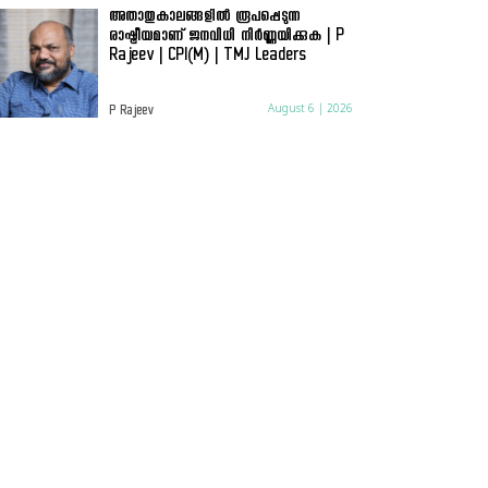
അതാതുകാലങ്ങളിൽ രൂപപ്പെടുന്ന
രാഷ്ട്രീയമാണ് ജനവിധി നിർണ്ണയിക്കുക | P
Rajeev | CPI(M) | TMJ Leaders
August 6 | 2026
P Rajeev