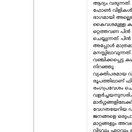
ആദ്യം വരുന്നത്.
ഫോണ്‍ വിളികള്‍ മ
ഭാഗമായി അല്ലെങ്
കൈവശമുള്ള കാര്
ഒറ്റത്തവണ പിന്‍
ചെയ്യുന്നത്. പി
അപ്പോള്‍ മാത്രമാ
മനസ്സിലാവുന്നത
വഞ്ചിക്കപ്പെട്ട
നിറഞ്ഞു.
വ്യക്തിപരമായ വി
രൂപത്തിലാണ് ഫി
രംഗപ്രവേശം ചെയ
വളര്‍ച്ചയനുസരി
മാര്‍ഗ്ഗങ്ങളിലേക
വേഗതയേറിയ ഡിജ
ജനങ്ങളെ ഒരുപാട്
മാറ്റങ്ങളും അവ
വിടവും ഏറ്റവു