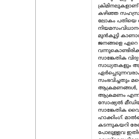
ക്രിമിനലുകളാണ്
കഴിഞ്ഞ സഹസ്രാ
ലോകം പതിയെ വ്യ
നിയമസംവിധാനങ്ങള
മുന്‍കൂട്ടി 
ജനങ്ങളെ ഏറെ ബുദ്ധ
വന്നുകൊണ്ടിരിക്
സാങ്കേതിക വിദ്
സാധ്യതകളും ആദ്യ
ഏര്‍പ്പെടുന്നവ
സംഭവിച്ചതും മറ്റ
ആക്രമണങ്ങള്‍, ഡ
ആക്രമണം എന്നിവ
സോഷ്യല്‍ മീഡി
സാങ്കേതിക വൈദഗ
ഹാക്കിംഗ്. മാല്‍
കടന്നുകയറി രേഖ
പോലുള്ളവ ഇതിന്