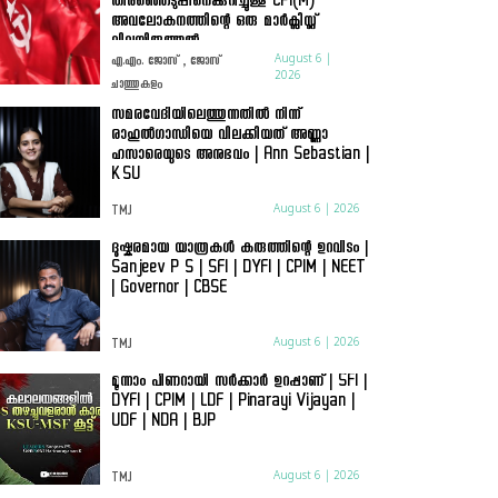
തിരഞ്ഞെടുപ്പിനെക്കുറിച്ചുള്ള CPI(M)
അവലോകനത്തിന്റെ ഒരു മാർക്സിസ്റ്റ്
വിലയിരുത്തൽ
August 6 |
എ.എം. ജോസ് , ജോസ്
2026
ചാത്തുകുളം
സമരവേദിയിലെത്തുന്നതിൽ നിന്ന്
രാഹുൽഗാന്ധിയെ വിലക്കിയത് അണ്ണാ
ഹസാരെയുടെ അനുഭവം | Ann Sebastian |
KSU
August 6 | 2026
TMJ
ദുഷ്കരമായ യാത്രകൾ കരുത്തിന്റെ ഉറവിടം |
Sanjeev P S | SFI | DYFI | CPIM | NEET
| Governor | CBSE
August 6 | 2026
TMJ
മൂന്നാം പിണറായി സർക്കാർ ഉറപ്പാണ് | SFI |
DYFI | CPIM | LDF | Pinarayi Vijayan |
UDF | NDA | BJP
August 6 | 2026
TMJ