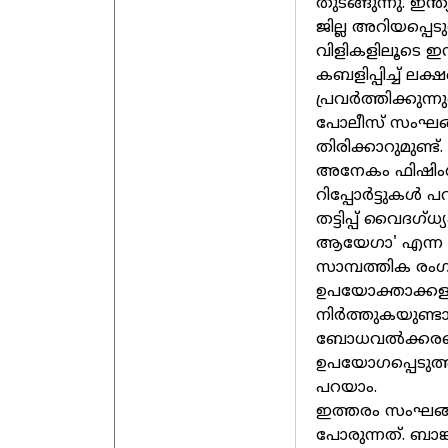
തുടങ്ങുന്നു. ഇന്
ജില്ല അറിയപ്പെട
വിളികളിലൂടെ ഇ
കബളിപ്പിച്ച് ല
പ്രവര്‍ത്തിക്കു
പോലീസ് സംഘങ്ങള
തിരിക്കാറുമുണ്ട്.
അനേകം ഫിഷിംഗ് റ
റിപ്പോര്‍ട്ടുകള
തട്ടിപ്പ് വൈദഗ്
ആയേഗാ' എന്ന നെറ
സാമ്പത്തിക രം
ഉപയോക്താക്കളായ
നിര്‍ത്തുകയുണ്ടാ
ബോധവല്‍ക്കരണത
ഉപയോഗപ്പെടുത്
പറയാം.
ഇത്തരം സംഘങ്ങള
പോരുന്നത്. ബാങ