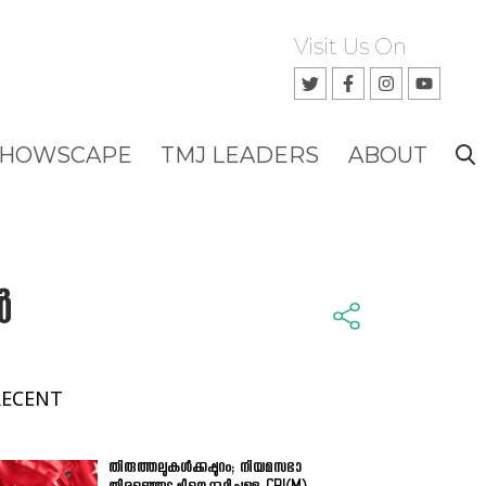
Visit Us On
SHOWSCAPE
TMJ LEADERS
ABOUT
‍
RECENT
തിരുത്തലുകൾക്കപ്പുറം; നിയമസഭാ