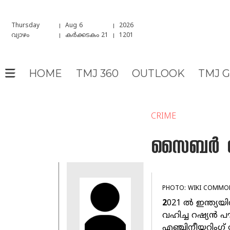
Thursday
Aug 6
2026
വ്യാഴം
കർക്കടകം 21
1201
HOME
TMJ 360
OUTLOOK
TMJ 
CRIME
സൈബർ ക്രൈം
PHOTO: WIKI COMMO
2
021 ല്‍ ഇന്ത്യയില
വഹിച്ച റഷ്യന്‍ പ
എഞ്ചിനീയറിംഗ്