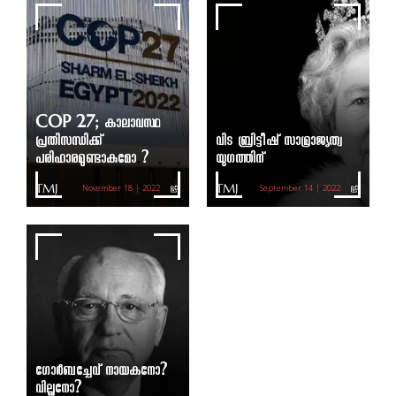
COP 27; കാലാവസ്ഥ
പ്രതിസന്ധിക്ക്
വിട ബ്രിട്ടീഷ്‌ സാമ്രാജ്യത്വ
പരിഹാരമുണ്ടാകുമോ ?
യുഗത്തിന്
TMJ
TMJ
November 18 | 2022
September 14 | 2022
ഗോർബച്ചേവ് നായകനോ?
വില്ലനോ?