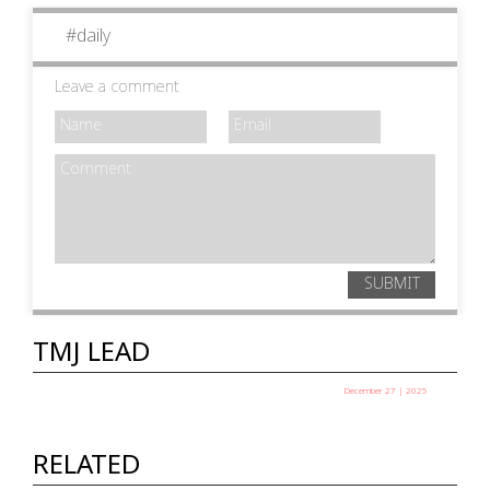
#
daily
Leave a comment
SUBMIT
TMJ LEAD
December 27 | 2025
പഞ്ചായത്ത് അധ്യക്ഷ
തെരഞ്ഞെടുപ്പ് ഇന്ന്
RELATED
TMJ News Desk