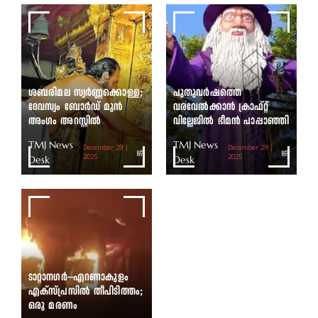
ശബരിമല സ്വർണ്ണക്കൊള്ള;
പുതുവർഷത്തെ
ദേവസ്വം ബോർഡ് മുൻ
വരവേൽക്കാൻ ക്രാഫ്റ്റ്
അംഗം അറസ്റ്റിൽ
വില്ലേജിൽ ഭീമൻ പാപ്പാഞ്ഞി
TMJ News
TMJ News
December 29 |
December 29 |
Desk
2025
Desk
2025
ടാറ്റാനഗർ–എറണാകുളം
എക്സ്പ്രസിൽ തീപിടിത്തം;
ഒരു മരണം