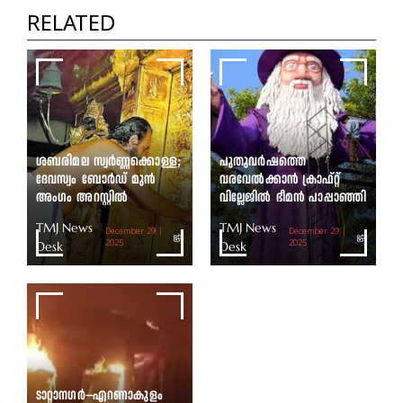
തെരഞ്ഞെടുപ്പ് ഇന്ന്
RELATED
TMJ News Desk
ശബരിമല സ്വർണ്ണക്കൊള്ള;
പുതുവർഷത്തെ
ദേവസ്വം ബോർഡ് മുൻ
വരവേൽക്കാൻ ക്രാഫ്റ്റ്
അംഗം അറസ്റ്റിൽ
വില്ലേജിൽ ഭീമൻ പാപ്പാഞ്ഞി
TMJ News
TMJ News
December 29 |
December 29 |
Desk
2025
Desk
2025
ടാറ്റാനഗർ–എറണാകുളം