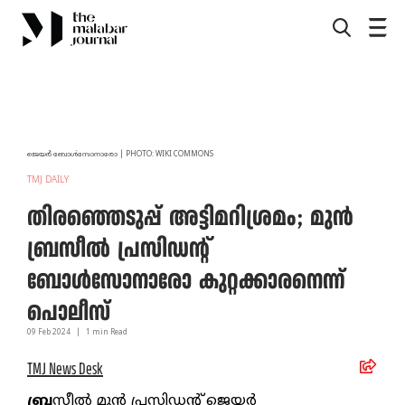
ജെയര്‍ ബോള്‍സോനാരോ | PHOTO: WIKI COMMONS
TMJ DAILY
തിരഞ്ഞെടുപ്പ് അട്ടിമറിശ്രമം; മുന്‍
ബ്രസീല്‍ പ്രസിഡന്റ്
ബോള്‍സോനാരോ കുറ്റക്കാരനെന്ന്
പൊലീസ്
09 Feb
2024
|
1
min Read
TMJ News Desk
ബ്ര
സീല്‍ മുന്‍ പ്രസിഡന്റ് ജെയര്‍