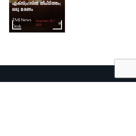
എക്സ്പ്രസിൽ തീപിടിത്തം;
ഒരു മരണം
TMJ News
December 29 |
Desk
2025
TMJ 360
TMJ Blue Print
Outlook
Tmj Writers
TMJ Global
TMJ Beyond Headlines
TMJ Beyond Headlines
TMJ Art
TMJ Showscape
TMJ Cinema
TMJ Leaders
TMJ Folk Talk