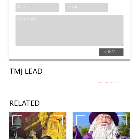
SUBMIT
TMJ LEAD
December 27 | 2025
പഞ്ചായത്ത് അധ്യക്ഷ
തെരഞ്ഞെടുപ്പ് ഇന്ന്
RELATED
TMJ News Desk