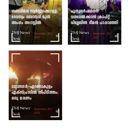
ശബരിമല സ്വർണ്ണക്കൊള്ള;
പുതുവർഷത്തെ
ദേവസ്വം ബോർഡ് മുൻ
വരവേൽക്കാൻ ക്രാഫ്റ്റ്
അംഗം അറസ്റ്റിൽ
വില്ലേജിൽ ഭീമൻ പാപ്പാഞ്ഞി
TMJ News
TMJ News
December 29 |
December 29 |
Desk
2025
Desk
2025
ടാറ്റാനഗർ–എറണാകുളം
എക്സ്പ്രസിൽ തീപിടിത്തം;
ഒരു മരണം
TMJ News
December 29 |
Desk
2025