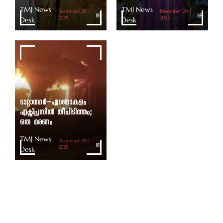
TMJ News
TMJ News
December 29 |
December 29 |
Desk
2025
Desk
2025
ടാറ്റാനഗർ–എറണാകുളം
എക്സ്പ്രസിൽ തീപിടിത്തം;
ഒരു മരണം
TMJ News
December 29 |
Desk
2025