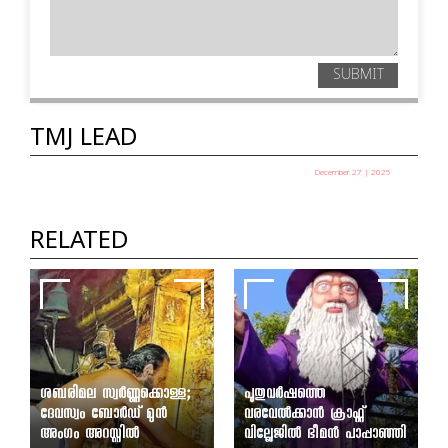
SUBMIT
TMJ LEAD
December 27 | 2025
പഞ്ചായത്ത് അധ്യക്ഷ തെരഞ്ഞെടുപ്പ് ഇന്ന്
TMJ News Desk
RELATED
ശബരിമല സ്വർണ്ണക്കൊള്ള;
പുതുവർഷത്തെ
ദേവസ്വം ബോർഡ് മുൻ
വരവേൽക്കാൻ ക്രാഫ്റ്റ്
അംഗം അറസ്റ്റിൽ
വില്ലേജിൽ ഭീമൻ പാപ്പാഞ്ഞി