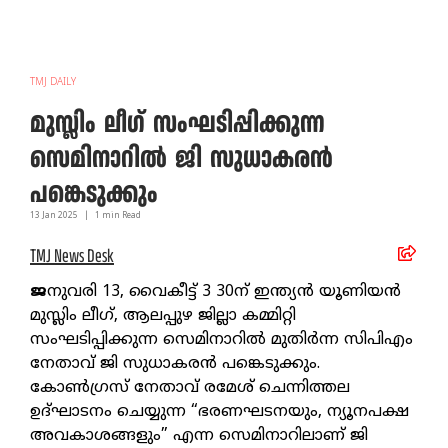
TMJ DAILY
മുസ്ലിം ലീഗ് സംഘടിപ്പിക്കുന്ന
സെമിനാറിൽ ജി സുധാകരൻ
പങ്കെടുക്കും
13 Jan
2025
|
1
min Read
TMJ News Desk
ജ
നുവരി 13, വൈകീട്ട് 3 30ന് ഇന്ത്യൻ യൂണിയൻ
മുസ്ലിം ലീഗ്, ആലപ്പുഴ ജില്ലാ കമ്മിറ്റി
സംഘടിപ്പിക്കുന്ന സെമിനാറിൽ മുതിർന്ന സിപിഎം
നേതാവ് ജി സുധാകരൻ പങ്കെടുക്കും.
കോൺഗ്രസ് നേതാവ് രമേശ് ചെന്നിത്തല
ഉദ്ഘാടനം ചെയ്യുന്ന “ഭരണഘടനയും, ന്യൂനപക്ഷ
അവകാശങ്ങളും” എന്ന സെമിനാറിലാണ് ജി