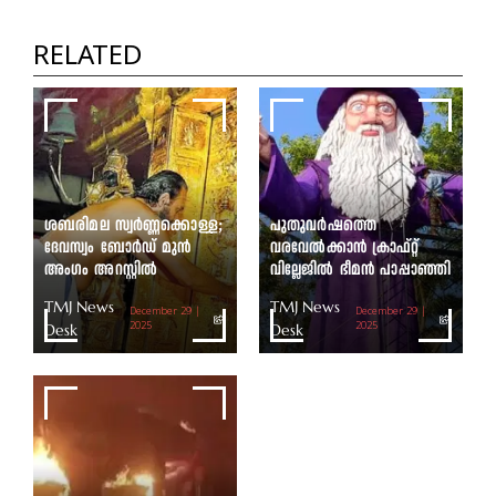
പഞ്ചായത്ത് അധ്യക്ഷ
തെരഞ്ഞെടുപ്പ് ഇന്ന്
RELATED
TMJ News Desk
ശബരിമല സ്വർണ്ണക്കൊള്ള;
പുതുവർഷത്തെ
ദേവസ്വം ബോർഡ് മുൻ
വരവേൽക്കാൻ ക്രാഫ്റ്റ്
അംഗം അറസ്റ്റിൽ
വില്ലേജിൽ ഭീമൻ പാപ്പാഞ്ഞി
TMJ News
TMJ News
December 29 |
December 29 |
Desk
2025
Desk
2025