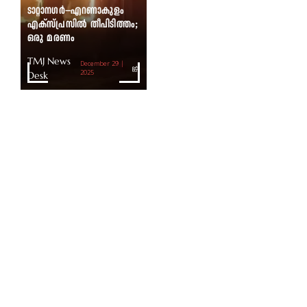
ടാറ്റാനഗർ–എറണാകുളം
എക്സ്പ്രസിൽ തീപിടിത്തം;
ഒരു മരണം
TMJ News
December 29 |
Desk
2025