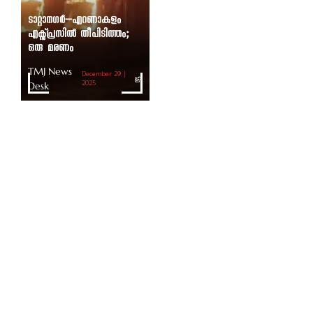
ടാറ്റാനഗർ–എറണാകുളം
എക്സ്പ്രസിൽ തീപിടിത്തം;
ഒരു മരണം
TMJ News
December 29 |
Desk
2025