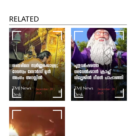
പഞ്ചായത്ത് അധ്യക്ഷ തെരഞ്ഞെടുപ്പ് ഇന്ന്
TMJ News Desk
RELATED
ശബരിമല സ്വർണ്ണക്കൊള്ള;
പുതുവർഷത്തെ
ദേവസ്വം ബോർഡ് മുൻ
വരവേൽക്കാൻ ക്രാഫ്റ്റ്
അംഗം അറസ്റ്റിൽ
വില്ലേജിൽ ഭീമൻ പാപ്പാഞ്ഞി
TMJ News
TMJ News
December 29 |
December 29 |
Desk
2025
Desk
2025