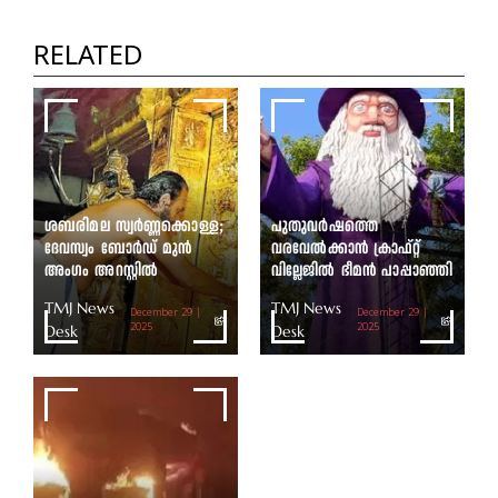
പഞ്ചായത്ത് അധ്യക്ഷ
തെരഞ്ഞെടുപ്പ് ഇന്ന്
RELATED
TMJ News Desk
ശബരിമല സ്വർണ്ണക്കൊള്ള;
പുതുവർഷത്തെ
ദേവസ്വം ബോർഡ് മുൻ
വരവേൽക്കാൻ ക്രാഫ്റ്റ്
അംഗം അറസ്റ്റിൽ
വില്ലേജിൽ ഭീമൻ പാപ്പാഞ്ഞി
TMJ News
TMJ News
December 29 |
December 29 |
Desk
2025
Desk
2025