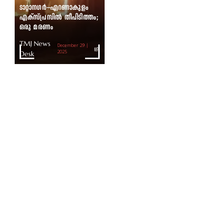
ടാറ്റാനഗർ–എറണാകുളം
എക്സ്പ്രസിൽ തീപിടിത്തം;
ഒരു മരണം
TMJ News
December 29 |
Desk
2025