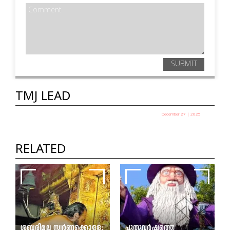
SUBMIT
TMJ LEAD
December 27 | 2025
പഞ്ചായത്ത് അധ്യക്ഷ
തെരഞ്ഞെടുപ്പ് ഇന്ന്
RELATED
TMJ News Desk
ശബരിമല സ്വർണ്ണക്കൊള്ള;
പുതുവർഷത്തെ