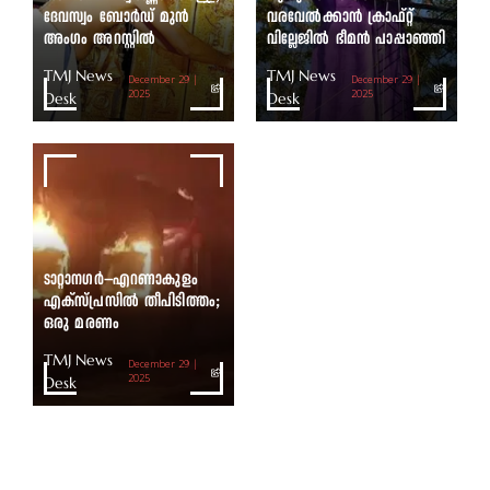
ദേവസ്വം ബോർഡ് മുൻ
വരവേൽക്കാൻ ക്രാഫ്റ്റ്
അംഗം അറസ്റ്റിൽ
വില്ലേജിൽ ഭീമൻ പാപ്പാഞ്ഞി
TMJ News
TMJ News
December 29 |
December 29 |
Desk
2025
Desk
2025
ടാറ്റാനഗർ–എറണാകുളം
എക്സ്പ്രസിൽ തീപിടിത്തം;
ഒരു മരണം
TMJ News
December 29 |
Desk
2025