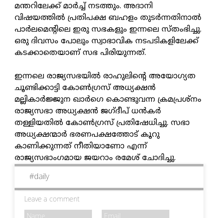
മന്തറിലേക്ക് മാർച്ച് നടത്തും. അദാനി
വിഷയത്തിൽ പ്രതിപക്ഷ ബഹളം തുടർന്നതിനാൽ
പാർലമെന്റിലെ ഇരു സഭകളും ഇന്നലെ സ്തംഭിച്ചു.
ഒരു ദിവസം പോലും സ്വാഭാവിക നടപടികളിലേക്ക്
കടക്കാതെയാണ് സഭ പിരിയുന്നത്.
ഇന്നലെ രാജ്യസഭയിൽ രാഹുലിന്റെ അയോഗ്യത
ചൂണ്ടിക്കാട്ടി കോൺഗ്രസ് അധ്യക്ഷൻ
മല്ലികാർജ്ജുന ഖാർഗെ കൊണ്ടുവന്ന ക്രമപ്രശ്‌നം
രാജ്യസഭാ അധ്യക്ഷൻ ജഗ്ദീപ് ധൻകർ
തള്ളിയതിൽ കോൺഗ്രസ് പ്രതിഷേധിച്ചു. സഭാ
അധ്യക്ഷന്മാർ ഭരണപക്ഷത്തോട് കൂറു
കാണിക്കുന്നത് നീതിയാണോ എന്ന്
രാജ്യസഭാംഗമായ ജയറാം രമേശ് ചോദിച്ചു.
#
daily
Leave a comment