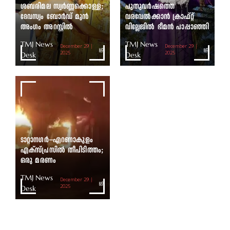
ശബരിമല സ്വർണ്ണക്കൊള്ള;
പുതുവർഷത്തെ
ദേവസ്വം ബോർഡ് മുൻ
വരവേൽക്കാൻ ക്രാഫ്റ്റ്
അംഗം അറസ്റ്റിൽ
വില്ലേജിൽ ഭീമൻ പാപ്പാഞ്ഞി
TMJ News
TMJ News
December 29 |
December 29 |
Desk
2025
Desk
2025
ടാറ്റാനഗർ–എറണാകുളം
എക്സ്പ്രസിൽ തീപിടിത്തം;
ഒരു മരണം
TMJ News
December 29 |
Desk
2025