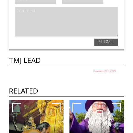
SUBMIT
TMJ LEAD
December 27 | 2025
പഞ്ചായത്ത് അധ്യക്ഷ
തെരഞ്ഞെടുപ്പ് ഇന്ന്
RELATED
TMJ News Desk