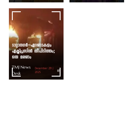
ടാറ്റാനഗർ–എറണാകുളം
എക്സ്പ്രസിൽ തീപിടിത്തം;
ഒരു മരണം
TMJ News
December 29 |
Desk
2025