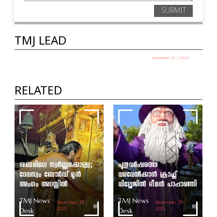
SUBMIT
TMJ LEAD
December 27 | 2025
പഞ്ചായത്ത് അധ്യക്ഷ തെരഞ്ഞെടുപ്പ് ഇന്ന്
TMJ News Desk
RELATED
ശബരിമല സ്വർണ്ണക്കൊള്ള;
പുതുവർഷത്തെ
ദേവസ്വം ബോർഡ് മുൻ
വരവേൽക്കാൻ ക്രാഫ്റ്റ്
അംഗം അറസ്റ്റിൽ
വില്ലേജിൽ ഭീമൻ പാപ്പാഞ്ഞി
TMJ News
TMJ News
December 29 |
December 29 |
Desk
2025
Desk
2025