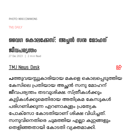
PHOTO: WIKI COMMONS
TMJ DAILY
വൈഗ കൊലക്കേസ്: അച്ഛന്‍ സനു മോഹന്
ജീവപര്യന്തം
27 Dec
2023
|
2
min Read
TMJ News Desk
പ
ത്തുവയസ്സുകാരിയായ മകളെ കൊലപ്പെടുത്തിയ
കേസിലെ പ്രതിയായ അച്ഛന്‍ സനു മോഹന്
ജീവപര്യന്തം തടവുശിക്ഷ. സ്ത്രീകള്‍ക്കും
കുട്ടികള്‍ക്കുമെതിരായ അതിക്രമ കേസുകള്‍
പരിഗണിക്കുന്ന എറണാകുളം പ്രത്യേക
പോക്‌സോ കോടതിയാണ് ശിക്ഷ വിധിച്ചത്.
സനുവിനെതിരെ ചുമത്തിയ എല്ലാ കുറ്റങ്ങളും
തെളിഞ്ഞതായി കോടതി വ്യക്തമാക്കി.