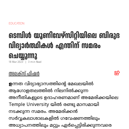
EDUCATION
ടെമ്പിൾ യൂണിവേഴ്സിറ്റിയിലെ ബിരുദ
വിദ്യാർത്ഥികൾ എന്തിന് സമരം
ചെയ്യുന്നു
18 Mar
2023
|
3
min Read
അലക്സ് ഫിഷർ
ഉ
ന്നത വിദ്യാഭ്യാസത്തിന്റെ മേഖലയിൽ
ആഗോളതലത്തിൽ നിലനിൽക്കുന്ന
അനീതികളുടെ ഉദാഹരണമാണ് അമേരിക്കയിലെ
Temple University യിൽ രണ്ടു മാസമായി
നടക്കുന്ന സമരം. അമേരിക്കൻ
സർവ്വകലാശാലകളിൽ ഗവേഷണത്തിലും
അധ്യാപനത്തിലും മറ്റും ഏർപ്പെട്ടിരിക്കുന്നവരെ