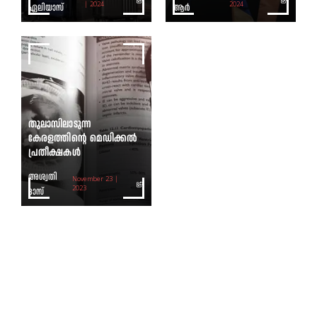
ഏലിയാസ്
| 2024
ആർ
2024
തുലാസിലാടുന്ന
കേരളത്തിന്റെ മെഡിക്കല്‍
പ്രതീക്ഷകള്‍
അശ്വതി
November 23 |
ദാസ്
2023