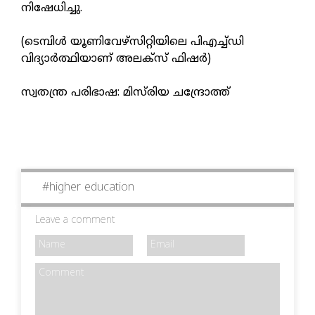
നിഷേധിച്ചു.
(ടെമ്പിൾ യൂണിവേഴ്സിറ്റിയിലെ പിഎച്ച്ഡി
വിദ്യാർത്ഥിയാണ് അലക്സ് ഫിഷർ)
സ്വതന്ത്ര പരിഭാഷ: മിസ്‌രിയ ചന്ദ്രോത്ത്‌
#
higher education
Leave a comment