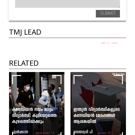
SUBMIT
TMJ LEAD
June 19 | 2023
പഠന മേഖലയിലെ പുത്തൻ
രീതികൾ; മാതാപിതാക്കൾ
RELATED
അറിയാൻ
TMJ News Desk
കനേഡിയന്‍ നയം മാറ്റം
ഇന്ത്യൻ വിദ്യാർത്ഥികളുടെ
വിദ്യാര്‍ത്ഥി കുടിയേറ്റത്തെ
കനേഡിയൻ മോഹങ്ങൾ
കുഴപ്പത്തിലാക്കും
ആശങ്കയിൽ
എൽക്കാന
രാജേശ്വരി പി
September 12
January 30 |