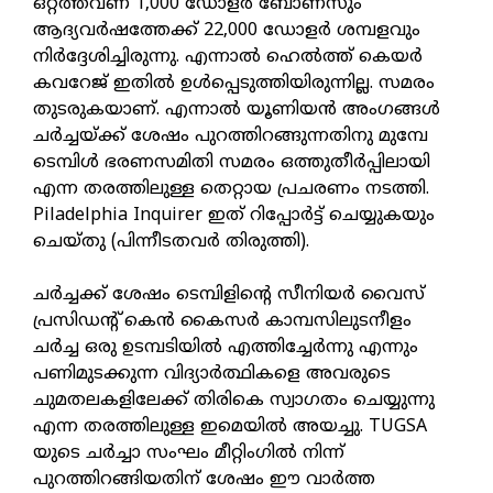
ഒറ്റത്തവണ 1,000 ഡോളർ ബോണസും
ആദ്യവർഷത്തേക്ക് 22,000 ഡോളർ ശമ്പളവും
നിർദ്ദേശിച്ചിരുന്നു. എന്നാൽ ഹെൽത്ത് കെയർ
കവറേജ് ഇതിൽ ഉൾപ്പെടുത്തിയിരുന്നില്ല. സമരം
തുടരുകയാണ്. എന്നാൽ യൂണിയൻ അംഗങ്ങൾ
ചർച്ചയ്ക്ക് ശേഷം പുറത്തിറങ്ങുന്നതിനു മുമ്പേ
ടെമ്പിൾ ഭരണസമിതി സമരം ഒത്തുതീർപ്പിലായി
എന്ന തരത്തിലുള്ള തെറ്റായ പ്രചരണം നടത്തി.
Piladelphia Inquirer ഇത് റിപ്പോർട്ട് ചെയ്യുകയും
ചെയ്തു (പിന്നീടതവർ തിരുത്തി).
ചർച്ചക്ക് ശേഷം ടെമ്പിളിന്റെ സീനിയർ വൈസ്
പ്രസിഡന്റ് കെൻ കൈസർ കാമ്പസിലുടനീളം
ചർച്ച ഒരു ഉടമ്പടിയിൽ എത്തിച്ചേർന്നു എന്നും
പണിമുടക്കുന്ന വിദ്യാർത്ഥികളെ അവരുടെ
ചുമതലകളിലേക്ക് തിരികെ സ്വാഗതം ചെയ്യുന്നു
എന്ന തരത്തിലുള്ള ഇമെയിൽ അയച്ചു. TUGSA
യുടെ ചർച്ചാ സംഘം മീറ്റിംഗിൽ നിന്ന്
പുറത്തിറങ്ങിയതിന് ശേഷം ഈ വാർത്ത