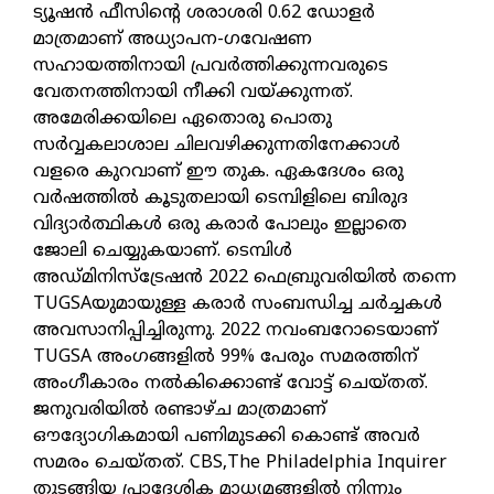
ട്യൂഷൻ ഫീസിന്റെ ശരാശരി 0.62 ഡോളർ
മാത്രമാണ് അധ്യാപന-ഗവേഷണ
സഹായത്തിനായി പ്രവർത്തിക്കുന്നവരുടെ
വേതനത്തിനായി നീക്കി വയ്ക്കുന്നത്.
അമേരിക്കയിലെ ഏതൊരു പൊതു
സർവ്വകലാശാല ചിലവഴിക്കുന്നതിനേക്കാൾ
വളരെ കുറവാണ് ഈ തുക. ഏകദേശം ഒരു
വർഷത്തിൽ കൂടുതലായി ടെമ്പിളിലെ ബിരുദ
വിദ്യാർത്ഥികൾ ഒരു കരാർ പോലും ഇല്ലാതെ
ജോലി ചെയ്യുകയാണ്. ടെമ്പിൾ
അഡ്മിനിസ്ട്രേഷൻ 2022 ഫെബ്രുവരിയിൽ തന്നെ
TUGSAയുമായുള്ള കരാർ സംബന്ധിച്ച ചർച്ചകൾ
അവസാനിപ്പിച്ചിരുന്നു. 2022 നവംബറോടെയാണ്
TUGSA അംഗങ്ങളിൽ 99% പേരും സമരത്തിന്
അംഗീകാരം നൽകിക്കൊണ്ട് വോട്ട് ചെയ്തത്.
ജനുവരിയിൽ രണ്ടാഴ്ച മാത്രമാണ്
ഔദ്യോഗികമായി പണിമുടക്കി കൊണ്ട് അവർ
സമരം ചെയ്തത്. CBS,The Philadelphia Inquirer
തുടങ്ങിയ പ്രാദേശിക മാധ്യമങ്ങളിൽ നിന്നും