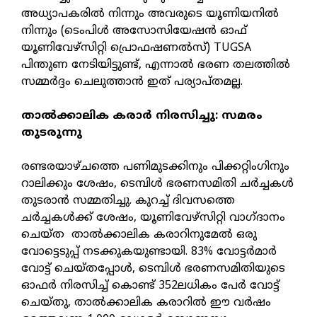
അധ്യാപകരിൽ നിന്നും അവരുടെ യൂണിയനിൽ
നിന്നും (ടെംപിൾ അസോസിയേഷൻ ഓഫ്
യൂണിവേഴ്സിറ്റി പ്രൊഫഷണൽസ്) TUGSA
പിന്തുണ നേടിയിട്ടുണ്ട്, എന്നാൽ ഭരണ തലത്തിൽ
സമ്മർദ്ദം ചെലുത്താൻ ഇത് പര്യാപ്തമല്ല.
താൽക്കാലിക കരാർ നിരസിച്ചു: സമരം
തുടരുന്നു
രണ്ടരയാഴ്ചത്തെ പണിമുടക്കിനും പിക്കറ്റിംഗിനും
റാലിക്കും ശേഷം, ടെമ്പിൾ ഭരണസമിതി ചർച്ചകൾ
തുടരാൻ സമ്മതിച്ചു. കുറച്ച് ദിവസത്തെ
ചർച്ചകൾക്ക് ശേഷം, യൂണിവേഴ്സിറ്റി വാഗ്ദാനം
ചെയ്ത താൽക്കാലിക കരാറിനുമേൽ ഒരു
വോട്ടെടുപ്പ് നടക്കുകയുണ്ടായി. 83% വോട്ടർമാർ
വോട്ട് ചെയ്തപ്പോൾ, ടെമ്പിൾ ഭരണസമിതിയുടെ
ഓഫർ നിരസിച്ച് കൊണ്ട് 352ലധികം പേർ വോട്ട്
ചെയ്തു, താൽക്കാലിക കരാറിൽ ഈ വർഷം