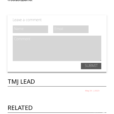
സംഭാഷണം.
Leave a comment
SUBMIT
TMJ LEAD
May 29 | 2023
ഫാസിസത്തെ തോൽപ്പിക്കാൻ
തെരഞ്ഞെടുപ്പ് ജയങ്ങൾ മാത്രം
RELATED
മതിയാവില്ല