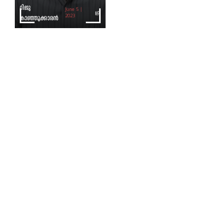
റിജു
June 5 |
കാഞ്ഞൂക്കാരൻ
2023