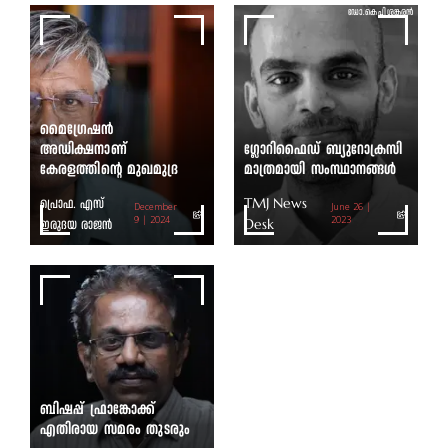
ഡോ. കെ പി ശങ്കരൻ
മൈഗ്രേഷൻ
അഡിക്ഷനാണ്
ഗ്ലോറിഫൈഡ് ബ്യുറോക്രസി
കേരളത്തിന്റെ മുഖമുദ്ര
മാത്രമായി സംസ്ഥാനങ്ങൾ
പ്രൊഫ. എസ്
TMJ News
December
June 26 |
ഇരുദയ രാജൻ
9 | 2024
Desk
2023
ബിഷപ്പ് ഫ്രാങ്കോക്ക്
എതിരായ സമരം തുടരും