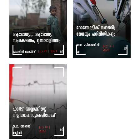
റോബോട്ടിക് സര്‍ജറി;
മേന്മയും പരിമിതികളും
ആരോഗ്യം, ആരോഗ്യ
സംരക്ഷണം, മുതലാളിത്തം
ഡോ. കിഷോര്‍ ടി
July 14 |
കോളിന്‍ ലെയ്സ്
എ
2023
July 27 | 2023
ഹാര്‍ട്ട് അറ്റാക്കിന്റെ
നിഗൂഢരഹസ്യങ്ങളിലേക്ക്
ഡോ. ജോര്‍ജ്
July 10 |
തയ്യില്‍
2023