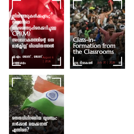
തിരുത്തലുകൾക്കപ്പുറം;
നിയമസഭാ
തിരഞ്ഞെടുപ്പിനെക്കുറിച്ചുള്ള
CPI(M)
അവലോകനത്തിന്റെ ഒരു
Class-In-
മാർക്സിസ്റ്റ് വിലയിരുത്തൽ
Formation from
the Classrooms
എ.എം. ജോസ് , ജോസ്
August 6
ചാത്തുകുളം
| 2026
ഹൃദ്യ ദിവാകരൻ
July 30 | 2026
തെരുവിലിറങ്ങിയ യുവത്വം:
സർക്കാർ ഭയക്കുന്നത്
എന്തിനെ?