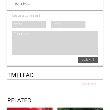
#
outlook
Leave a comment
SUBMIT
TMJ LEAD
July 24 | 2026
എല്ലാ പാറ്റകളും ഒരുമിച്ച് വന്നാൽ നിങ്ങൾ
എന്ത് ചെയ്യും ?
RELATED
ഹൃദ്യ ഇ