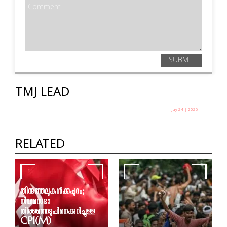
SUBMIT
TMJ LEAD
July 24 | 2026
എല്ലാ പാറ്റകളും ഒരുമിച്ച് വന്നാൽ നിങ്ങൾ
എന്ത് ചെയ്യും ?
RELATED
ഹൃദ്യ ഇ
തിരുത്തലുകൾക്കപ്പുറം;
നിയമസഭാ
തിരഞ്ഞെടുപ്പിനെക്കുറിച്ചുള്ള
CPI(M)