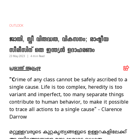
OUTLOOK
ജാതി, സ്ത്രീ വിരുദ്ധത, വികസനം; രാഷ്ട്രീയ
സീരീസിന് ഒരു ഇന്ത്യൻ ഉദാഹരണം
23 May
2023
|
4
min Read
പ്രശാന്ത് ആലപ്പുഴ
"C
rime of any class cannot be safely ascribed to a
single cause. Life is too complex, heredity is too
variant and imperfect, too many separate things
contribute to human behavior, to make it possible
to trace all actions to a single cause" - Clarence
Darrow
മറ്റുള്ളവരുടെ കുറ്റകൃത്യങ്ങളുടെ ഉള്ളറകളിലേക്ക്