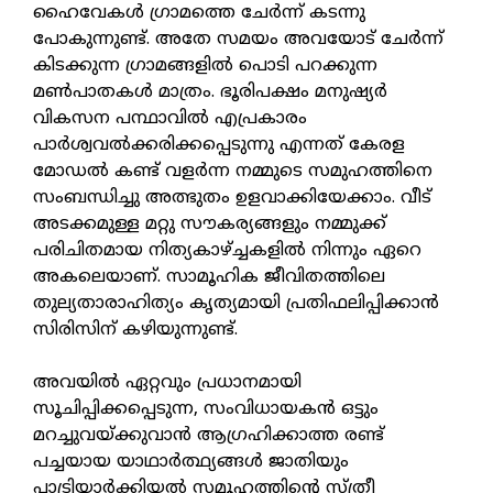
ഹൈവേകൾ ഗ്രാമത്തെ ചേർന്ന് കടന്നു
പോകുന്നുണ്ട്. അതേ സമയം അവയോട് ചേർന്ന്
കിടക്കുന്ന ഗ്രാമങ്ങളിൽ പൊടി പറക്കുന്ന
മൺപാതകൾ മാത്രം. ഭൂരിപക്ഷം മനുഷ്യർ
വികസന പന്ഥാവിൽ എപ്രകാരം
പാർശ്വവൽക്കരിക്കപ്പെടുന്നു എന്നത് കേരള
മോഡൽ കണ്ട് വളർന്ന നമ്മുടെ സമുഹത്തിനെ
സംബന്ധിച്ചു അത്ഭുതം ഉളവാക്കിയേക്കാം. വീട്
അടക്കമുള്ള മറ്റു സൗകര്യങ്ങളും നമ്മുക്ക്
പരിചിതമായ നിത്യകാഴ്‌ച്ചകളിൽ നിന്നും ഏറെ
അകലെയാണ്. സാമൂഹിക ജീവിതത്തിലെ
തുല്യതാരാഹിത്യം കൃത്യമായി പ്രതിഫലിപ്പിക്കാൻ
സിരിസിന് കഴിയുന്നുണ്ട്.
അവയിൽ ഏറ്റവും പ്രധാനമായി
സൂചിപ്പിക്കപ്പെടുന്ന, സംവിധായകൻ ഒട്ടും
മറച്ചുവയ്ക്കുവാൻ ആഗ്രഹിക്കാത്ത രണ്ട്
പച്ചയായ യാഥാർത്ഥ്യങ്ങൾ ജാതിയും
പാട്രിയാർക്കിയൽ സമൂഹത്തിന്റെ സ്ത്രീ