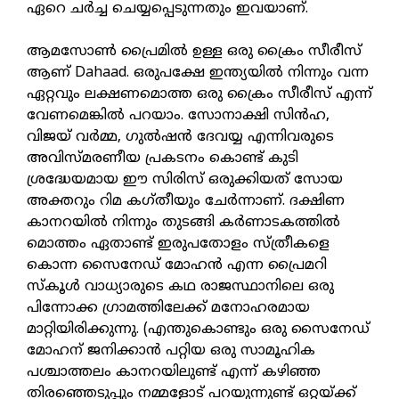
ഏറെ ചർച്ച ചെയ്യപ്പെടുന്നതും ഇവയാണ്.
ആമസോൺ പ്രൈമിൽ ഉള്ള ഒരു ക്രൈം സീരീസ്
ആണ് Dahaad. ഒരുപക്ഷേ ഇന്ത്യയിൽ നിന്നും വന്ന
ഏറ്റവും ലക്ഷണമൊത്ത ഒരു ക്രൈം സീരീസ് എന്ന്
വേണമെങ്കിൽ പറയാം. സോനാക്ഷി സിൻഹ,
വിജയ് വർമ്മ, ഗുൽഷൻ ദേവയ്യ എന്നിവരുടെ
അവിസ്മരണീയ പ്രകടനം കൊണ്ട് കുടി
ശ്രദ്ധേയമായ ഈ സിരിസ്‌ ഒരുക്കിയത് സോയ
അക്തറും റിമ കഗ്തീയും ചേർന്നാണ്. ദക്ഷിണ
കാനറയിൽ നിന്നും തുടങ്ങി കർണാടകത്തിൽ
മൊത്തം ഏതാണ്ട് ഇരുപതോളം സ്ത്രീകളെ
കൊന്ന സൈനേഡ് മോഹൻ എന്ന പ്രൈമറി
സ്കൂൾ വാധ്യാരുടെ കഥ രാജസ്ഥാനിലെ ഒരു
പിന്നോക്ക ഗ്രാമത്തിലേക്ക് മനോഹരമായ
മാറ്റിയിരിക്കുന്നു. (എന്തുകൊണ്ടും ഒരു സൈനേഡ്
മോഹന് ജനിക്കാൻ പറ്റിയ ഒരു സാമൂഹിക
പശ്ചാത്തലം കാനറയിലുണ്ട് എന്ന് കഴിഞ്ഞ
തിരഞ്ഞെടുപ്പും നമ്മളോട് പറയുന്നുണ്ട് ഒറ്റയ്ക്ക്