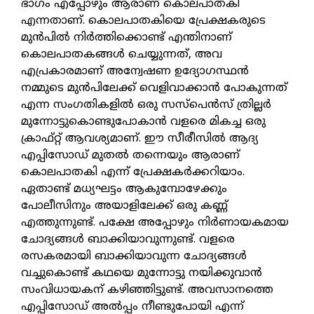
ഭാഗം എപ്പോഴും ആരാണ് കൊലപാതകി
എന്നതാണ്. കൊലപാതകിയെ പ്രേക്ഷകരുടെ
മുൻപിൽ നിർത്തിക്കൊണ്ട് എന്തിനാണ്
കൊലപാതകങ്ങൾ ചെയ്യുന്നത്, അവ
എപ്രകാരമാണ് അന്വേഷണ ഉദ്യോഗസ്ഥൻ
നമ്മുടെ മുൻപിലേക്ക് വെളിവാക്കാൻ പോകുന്നത്
എന്ന സംഗതികളിൽ ഒരു സസ്പെൻസ് ത്രില്ലർ
മുന്നോട്ടുകൊണ്ടുപോകാൻ വളരെ മികച്ച ഒരു
ക്രാഫ്റ്റ് ആവശ്യമാണ്. ഈ സീരീസിൽ ആദ്യ
എപ്പിസോഡ് മുതൽ തന്നെയും ആരാണ്
കൊലപാതകി എന്ന് പ്രേക്ഷകർക്കറിയാം.
ഏതാണ്ട് മധ്യഘട്ടം ആകുമ്പോഴേക്കും
പോലീസിനും അയാളിലേക്ക് ഒരു കണ്ണ്
എത്തുന്നുണ്ട്. പക്ഷേ അപ്പോഴും നിർണായകമായ
ചോദ്യങ്ങൾ ബാക്കിയാവുന്നുണ്ട്. വളരെ
രസകരമായി ബാക്കിയാവുന്ന ചോദ്യങ്ങൾ
വച്ചുകൊണ്ട് കഥയെ മുന്നോട്ടു നയിക്കുവാൻ
സംവിധായകന് കഴിഞ്ഞിട്ടുണ്ട്. അവസാനത്തെ
എപ്പിസോഡ് അൽപ്പം നീണ്ടുപോയി എന്ന്