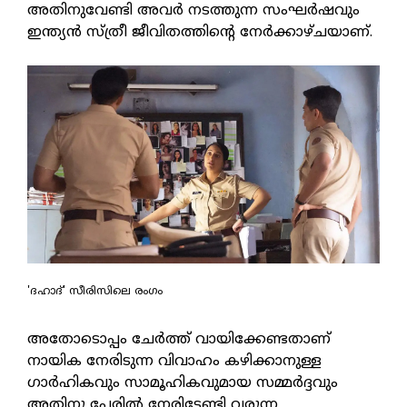
അതിനുവേണ്ടി അവർ നടത്തുന്ന സംഘർഷവും
ഇന്ത്യൻ സ്ത്രീ ജീവിതത്തിന്റെ നേർക്കാഴ്ചയാണ്.
'ദഹാദ്' സീരിസിലെ രംഗം
അതോടൊപ്പം ചേർത്ത് വായിക്കേണ്ടതാണ്
നായിക നേരിടുന്ന വിവാഹം കഴിക്കാനുള്ള
ഗാർഹികവും സാമൂഹികവുമായ സമ്മർദ്ദവും
അതിനു പേരിൽ നേരിടേണ്ടി വരുന്ന