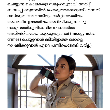
ചെയ്യുന്ന കൊലകളെ സമൂഹവുമായി നേരിട്ട്
ബന്ധിപ്പിക്കുന്നതിൽ പൊരുത്തക്കേടുണ്ട് എന്നത്
വസ്തുതയാണെങ്കിലും വർഗ്ഗിയതയിലും
അപരവിദ്വേഷത്തിലും അഭിരമിക്കുന്ന ഒരു
സമൂഹത്തിനു ലിംഗവിവേചനത്തിൽ
അധിഷ്ഠിതമായ കുറ്റകൃത്യങ്ങൾ (misogynistic
crimes) ചെയ്യുവാൻ മടിയില്ലാത്ത ഒരാളെ
സൃഷ്ടിക്കുവാൻ ഏറെ പണിപെടേണ്ടി വരില്ല)