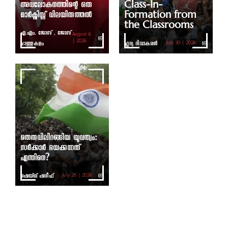
അവലോകനത്തിന്റെ ഒരു
Class-In-
മാർക്സിസ്റ്റ് വിലയിരുത്തൽ
Formation from
the Classrooms
എ.എം. ജോസ് , ജോസ്
August 6
ചാത്തുകുളം
| 2026
ഹൃദ്യ ദിവാകരൻ
July 30 | 2026
തെരുവിലിറങ്ങിയ യുവത്വം:
സർക്കാർ ഭയക്കുന്നത്
എന്തിനെ?
ഷെയ്ഖ് ഷരീഫ്
July 28 | 2026