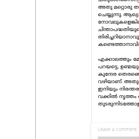
ചതുരംഗസൈന്യത്
അതു മറ്റൊരു തര
ചെയ്യുന്നു. ആഖ്
നോവലുകളെങ്കില
ചിന്താപദ്ധതിയ
തിരിച്ചറിയാനാവ
കണ്ടെത്താനാവില്
എക്കാലത്തും മോഹി
പറയട്ടെ, ഉണ്മയ
കുന്ദേര തെരഞ്ഞ
വഴിയാണ്. അതുക
ഇനിയും നിരന്തരം
വക്കില്‍ നൃത്തം 
തുടരുന്നിടത്തോ
Leave a comment