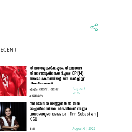
RECENT
തിരുത്തലുകൾക്കപ്പുറം; നിയമസഭാ
തിരഞ്ഞെടുപ്പിനെക്കുറിച്ചുള്ള CPI(M)
അവലോകനത്തിന്റെ ഒരു മാർക്സിസ്റ്റ്
വിലയിരുത്തൽ
August 6 |
എ.എം. ജോസ് , ജോസ്
2026
ചാത്തുകുളം
സമരവേദിയിലെത്തുന്നതിൽ നിന്ന്
രാഹുൽഗാന്ധിയെ വിലക്കിയത് അണ്ണാ
ഹസാരെയുടെ അനുഭവം | Ann Sebastian |
KSU
August 6 | 2026
TMJ