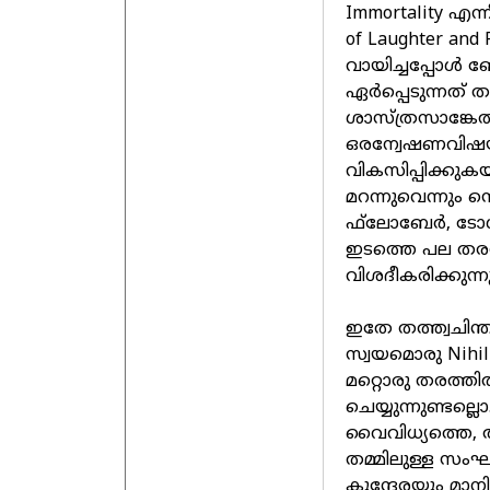
Immortality എന്ന
of Laughter and 
വായിച്ചപ്പോള്‍
ഏര്‍പ്പെടുന്നത് 
ശാസ്ത്രസാങ്കേ
ഒരന്വേഷണവിഷയമാ
വികസിപ്പിക്കുക
മറന്നുവെന്നും സെ
ഫ്‌ലോബേര്‍, ടോ
ഇടത്തെ പല തരത്ത
വിശദീകരിക്കുന്നു
ഇതേ തത്ത്വചിന്ത
സ്വയമൊരു Nihi
മറ്റൊരു തരത്ത
ചെയ്യുന്നുണ്ടല്
വൈവിധ്യത്തെ,
തമ്മിലുള്ള സംഘ
കുന്ദേരയും മാനി