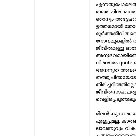
എന്നതുപോലെതന്ന
തത്ത്വചിന്താപാര
ഞാനും അദ്ദേഹത
ഉത്തരമായി തോന്
മൂര്‍ത്തജീവിതത
നോവലുകളില്‍ അ
ജീവിതമുള്ള ഓരോ
അനുഭവമായിത്തോ
നിരന്തരം quote 
അനന്യത അവയെ
തത്ത്വചിന്തയോടു
തിരിച്ചറിഞ്ഞില്ല
ജീവിതസാഹചര്യങ്
വെളിപ്പെടുത്തലു
മിലന്‍ കുന്ദേരയെ
എളുപ്പമല്ല. കാ
ലാവണ്യവും വികാ