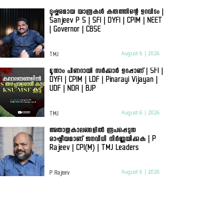
ദുഷ്കരമായ യാത്രകൾ കരുത്തിന്റെ ഉറവിടം |
Sanjeev P S | SFI | DYFI | CPIM | NEET
| Governor | CBSE
August 6 | 2026
TMJ
മൂന്നാം പിണറായി സർക്കാർ ഉറപ്പാണ് | SFI |
DYFI | CPIM | LDF | Pinarayi Vijayan |
UDF | NDA | BJP
August 6 | 2026
TMJ
അതാതുകാലങ്ങളിൽ രൂപപ്പെടുന്ന
രാഷ്ട്രീയമാണ് ജനവിധി നിർണ്ണയിക്കുക | P
Rajeev | CPI(M) | TMJ Leaders
August 6 | 2026
P Rajeev