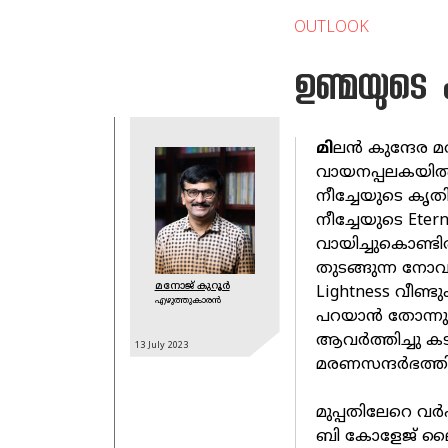
OUTLOOK
ഉണ്മയുടെ 
മി
ലന്‍ കുന്ദേര മ
വായനപ്പലകയില്‍ത
നീച്ചേയുടെ കൃതിക
നീച്ചേയുടെ Eter
വായിച്ചുകൊണ്ടിര
തുടങ്ങുന്ന നോവ
മനോജ് കുറൂർ
Lightness വീണ്ട
എഴുത്തുകാരൻ
പറയാന്‍ തോന്നു
ആവര്‍ത്തിച്ചു 
13 July
2023
മരണസന്ദര്‍ഭത്ത
മുപ്പതിലേറെ വര്
ബി കോളേജ് ലൈബ്ര