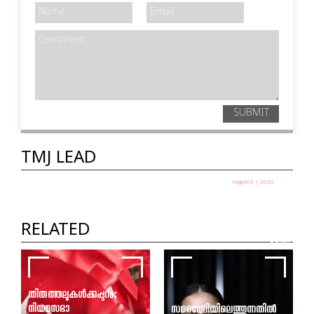
SUBMIT
TMJ LEAD
August 6 | 2026
അതാതുകാലങ്ങളിൽ രൂപപ്പെടുന്ന
രാഷ്ട്രീയമാണ് ജനവിധി നിർണ്ണയിക്കുക | P
RELATED
Rajeev | CPI(M) | TMJ Leaders
P Rajeev
തിരുത്തലുകൾക്കപ്പുറം;
നിയമസഭാ
സമരവേദിയിലെത്തുന്നതിൽ