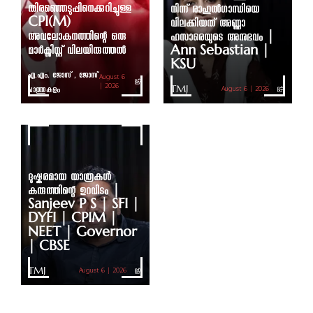
തിരഞ്ഞെടുപ്പിനെക്കുറിച്ചുള്ള
നിന്ന് രാഹുൽഗാന്ധിയെ
CPI(M)
വിലക്കിയത് അണ്ണാ
അവലോകനത്തിന്റെ ഒരു
ഹസാരെയുടെ അനുഭവം |
മാർക്സിസ്റ്റ് വിലയിരുത്തൽ
Ann Sebastian |
KSU
എ.എം. ജോസ് , ജോസ്
August 6
ചാത്തുകുളം
| 2026
TMJ
August 6 | 2026
ദുഷ്കരമായ യാത്രകൾ
കരുത്തിന്റെ ഉറവിടം |
Sanjeev P S | SFI |
DYFI | CPIM |
NEET | Governor
| CBSE
TMJ
August 6 | 2026