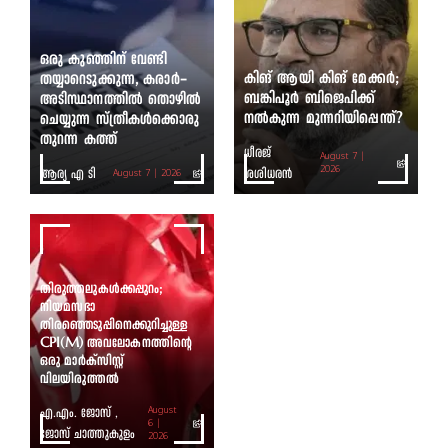
ഒരു കുഞ്ഞിന് വേണ്ടി
കിങ് ആയി കിങ് മേക്കർ;
തയ്യാറെടുക്കുന്ന, കരാർ-
ബങ്കിപൂർ ബിജെപിക്ക്
അടിസ്ഥാനത്തിൽ തൊഴിൽ
നൽകുന്ന മുന്നറിയിപ്പെന്ത്?
ചെയ്യുന്ന സ്ത്രീകൾക്കൊരു
തുറന്ന കത്ത്
ധീരജ്
August 7 |
ആര്യ എ ടി
ശശിധരൻ
2026
August 7 | 2026
തിരുത്തലുകൾക്കപ്പുറം;
നിയമസഭാ
തിരഞ്ഞെടുപ്പിനെക്കുറിച്ചുള്ള
CPI(M) അവലോകനത്തിന്റെ
ഒരു മാർക്സിസ്റ്റ്
വിലയിരുത്തൽ
എ.എം. ജോസ് ,
August
6 |
ജോസ് ചാത്തുകുളം
2026